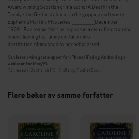
Award winning Scottish crime authorA Death in the
Family - the first instalment in the gripping and twisty
Euphemia Martins Mysteries!_______________December
1909...Rev Joshia Martins expires in a dish of mutton and
onions leaving his family on the brink of
destitution.Abandoned by her noble grand…
Kan leses i våre gratis apper for iPhone/iPad og Android og i
webleser for Mac/PC
Kan leses i iBooks, på PC, Kindle og PocketBook
Flere bøker av samme forfatter