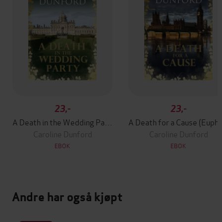
23,-
23,-
A Death in the Wedding Party (Euphemia Martins Mystery 4)
A Death for a Cause (
Caroline Dunford
Caroline Dunford
EBOK
EBOK
Andre har også kjøpt