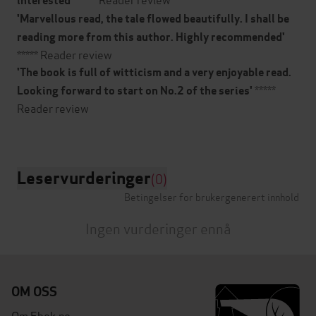
interested'
'Marvellous read, the tale flowed beautifully. I shall be
reading more from this author. High
ly recommended'
***** Reader review
'The book is full of witticism and a very enjoyable read.
*****
Looking forward to start on No.2 of the series'
Reader review
Leservurderinger
(0)
Betingelser for brukergenerert innhold
Ingen vurderinger ennå
OM OSS
Om Ebok.no