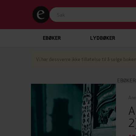
EBØKER
LYDBØKER
Vi har dessverre ikke tillatelse til å selge boken
EBØKER
Ann
A
2