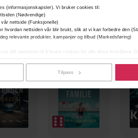
es (informasjonskapsler). Vi bruker cookies til:
ttsiden (Nødvendige)
 vår nettside (Funksjonelle)
r hvordan nettsiden vår blir brukt, slik at vi kan forbedre den (St
 deg relevante produkter, kampanjer og tilbud (Markedsføring)
 oss ditt samtykke til å bruke cookies for alle disse formålene. D
mium
Premium
g på tilbud
l ved å klikke på «Tilpass». Du kan når som helst trekke tilbake
Tilpass