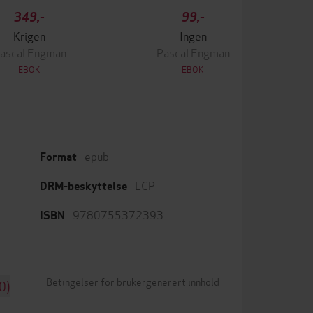
349,-
99,-
Krigen
Ingen
ascal Engman
Pascal Engman
EBOK
EBOK
epub
Format
LCP
DRM-beskyttelse
9780755372393
ISBN
Betingelser for brukergenerert innhold
0)