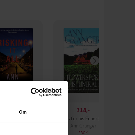
49,-
118,-
Om
It All (Fran Varady 4)
Flowers for his Funeral (Mitchell & Markby 7)
Ann Granger
Ann Granger
EBOK
EBOK