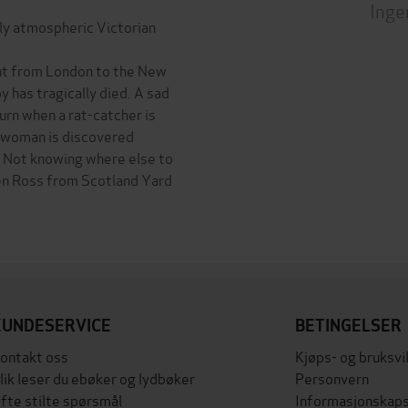
Inge
ly atmospheric Victorian
ent from London to the New
has tragically died. A sad
urn when a rat-catcher is
g woman is discovered
. Not knowing where else to
 Ben Ross from Scotland Yard
KUNDESERVICE
BETINGELSER
ontakt oss
Kjøps- og bruksvi
lik leser du ebøker og lydbøker
Personvern
fte stilte spørsmål
Informasjonskaps