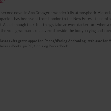
0,-
 second novel in Ann Granger's wonderfully atmospheric Victorian
panion, has been sent from London to the New Forest to comfor
d. A sad enough task, but things take an even darker turn when a 
 the young woman is discovered beside the body, crying and cov
leses i våre gratis apper for iPhone/iPad og Android og i webleser for
leses i iBooks, på PC, Kindle og PocketBook