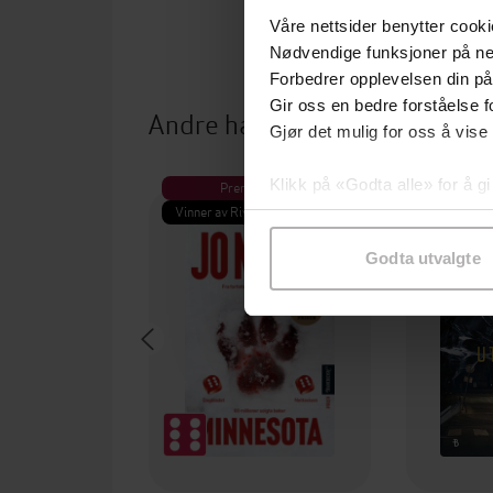
Våre nettsider benytter cooki
Nødvendige funksjoner på ne
Forbedrer opplevelsen din på
Gir oss en bedre forståelse fo
Andre har også kjøpt
Gjør det mulig for oss å vise
Klikk på «Godta alle» for å gi
Premium
Pre
Vinner av Rivertonprisen
Første gan
samtykke til spesifikke formå
Godta utvalgte