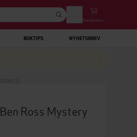
Logg inn
Handlekurv
BOKTIPS
NYHETSBREV
Lukk
×
STERY 2)
r Ben Ross Mystery