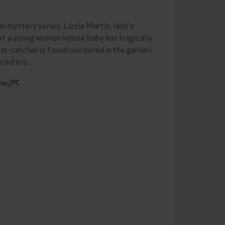
 mystery series. Lizzie Martin, lady's
t a young woman whose baby has tragically
rat-catcher is found murdered in the garden,
ered in b…
 Mac/PC