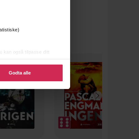
atistiske)
u kan også tilpasse ditt
 eller endre ditt samtykke.
Godta alle