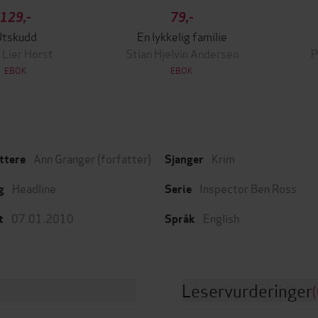
129,-
79,-
Utskudd
En lykkelig familie
 Lier Horst
Stian Hjelvin Andersen
P
EBOK
EBOK
Ann Granger
(forfatter)
Krim
ttere
Sjanger
Headline
Inspector Ben Ross
g
Serie
07.01.2010
English
t
Språk
Leservurderinger
(