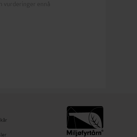
n vurderinger ennå
lkår
ler