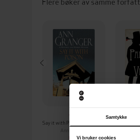
Flere bøker av samme forfat
49,-
Samtykke
Say it with Poison (Mitchell & Markby 1)
Ann Granger
An
EBOK
Vi bruker cookies