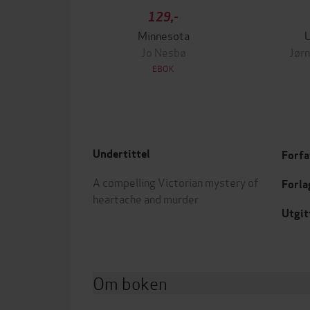
129,-
Minnesota
Jo Nesbø
Jørn
EBOK
Undertittel
Forfa
A compelling Victorian mystery of
Forla
heartache and murder
Utgit
Om boken