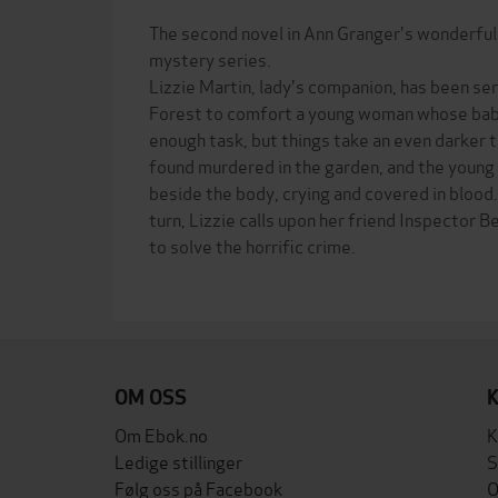
The second novel in Ann Granger's wonderful
mystery series.
Lizzie Martin, lady's companion, has been s
Forest to comfort a young woman whose baby 
enough task, but things take an even darker t
found murdered in the garden, and the youn
beside the body, crying and covered in blood
turn, Lizzie calls upon her friend Inspector
to solve the horrific crime.
OM OSS
Om Ebok.no
K
Ledige stillinger
S
Følg oss på Facebook
O