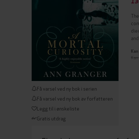
13
The
com
die
and
Kan 
Kan 
Få varsel ved ny bok i serien
Få varsel ved ny bok av forfatteren
Legg til i ønskeliste
Gratis utdrag