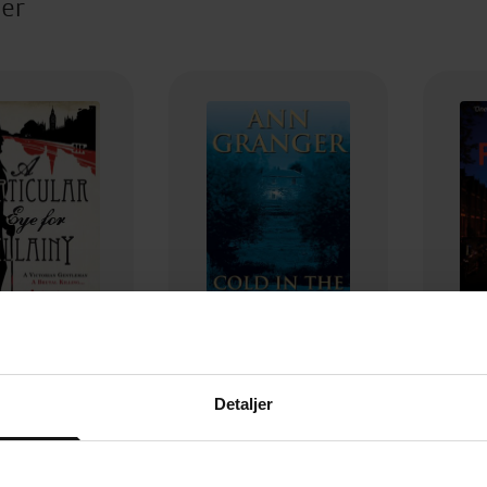
ter
118,-
118,-
Detaljer
A Particular Eye for Villainy (Inspector Ben Ross Mystery 4)
Cold in the Earth (Mitchell & Markby 3)
Risking 
n Granger
Ann Granger
EBOK
EBOK