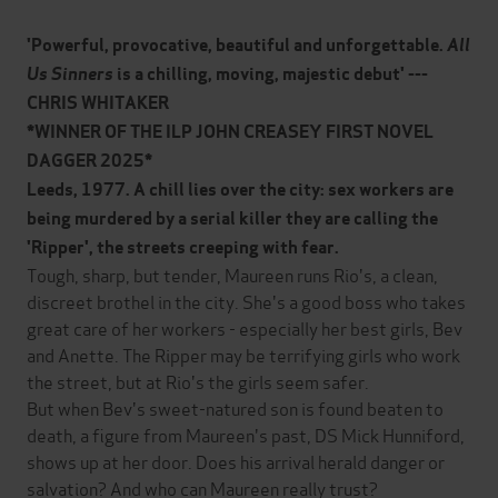
'Powerful, provocative, beautiful and unforgettable.
All
Us Sinners
is a chilling, moving, majestic debut' ---
CHRIS WHITAKER
*WINNER OF THE ILP JOHN CREASEY FIRST NOVEL
DAGGER 2025*
Leeds, 1977. A chill lies over the city: sex workers are
being murdered by a serial killer they are calling the
'Ripper', the streets creeping with fear.
Tough, sharp, but tender, Maureen runs Rio's, a clean,
discreet brothel in the city. She's a good boss who takes
great care of her workers - especially her best girls, Bev
and Anette. The Ripper may be terrifying girls who work
the street, but at Rio's the girls seem safer.
But when Bev's sweet-natured son is found beaten to
death, a figure from Maureen's past, DS Mick Hunniford,
shows up at her door. Does his arrival herald danger or
salvation? And who can Maureen really trust?