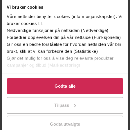
Vi bruker cookies
Våre nettsider benytter cookies (informasjonskapsler). Vi
bruker cookies til:
Nødvendige funksjoner på nettsiden (Nødvendige)
Forbedrer opplevelsen din på vår nettside (Funksjonelle)
Gir oss en bedre forståelse for hvordan nettsiden vår blir
brukt, slik at vi kan forbedre den (Statistiske)
Gjør det mulig for oss å vise deg relevante produkter,
129,-
129,-
kampanjer og tilbud (Markedsføring)
Minnesota
Utskudd
Jo Nesbø
Jørn Lier Horst
Klikk på «Godta alle» for å gi oss ditt samtykke til å
EBOK
EBOK
bruke cookies for alle disse formålene. Du kan også
Godta alle
tilpasse ditt samtykke til spesifikke formål ved å klikke
på «Tilpass». Du kan når som helst trekke tilbake eller
Tilpass
endre ditt samtykke.
Winner of the ILP John Creasey Dagger
Undertittel
2025
Godta utvalgte