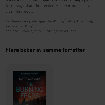
fear.Tough, sharp, but tender, Maureen runs Rio's, a
clean, discreet …
Kan leses i våre gratis apper for iPhone/iPad og Android og i
webleser for Mac/PC
Kan leses i iBooks, på PC, Kindle og PocketBook
Flere bøker av samme forfatter