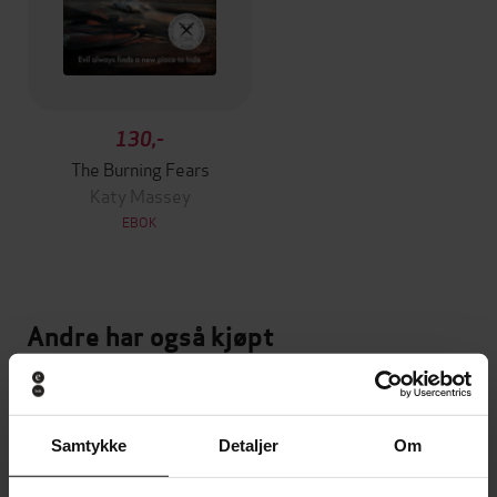
130,-
The Burning Fears
Katy Massey
EBOK
Andre har også kjøpt
Premium
Premium
Vinner av Rivertonprisen
Første gang på tilbud
Samtykke
Detaljer
Om