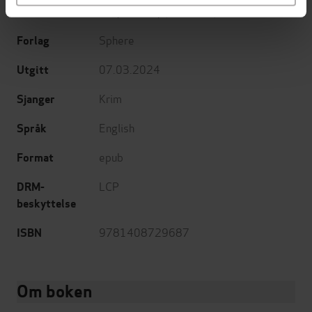
Katy Massey
(forfatter)
Forfattere
Sphere
Forlag
07.03.2024
Utgitt
Krim
Sjanger
English
Språk
epub
Format
LCP
DRM-
beskyttelse
9781408729687
ISBN
Om boken