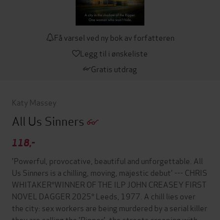
Få varsel ved ny bok av forfatteren
Legg til i ønskeliste
Gratis utdrag
Katy Massey
All Us Sinners
118,-
'Powerful, provocative, beautiful and unforgettable. All
Us Sinners is a chilling, moving, majestic debut' --- CHRIS
WHITAKER*WINNER OF THE ILP JOHN CREASEY FIRST
NOVEL DAGGER 2025* Leeds, 1977. A chill lies over
the city: sex workers are being murdered by a serial killer
they are calling the 'Ripper', the streets creeping with