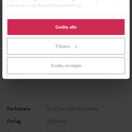
kampanjer og tilbud (Markedsføring)
Klikk på «Godta alle» for å gi oss ditt samtykke til å
bruke cookies for alle disse formålene. Du kan også
Godta alle
tilpasse ditt samtykke til spesifikke formål ved å klikke
på «Tilpass». Du kan når som helst trekke tilbake eller
Tilpass
endre ditt samtykke.
149,-
149,-
Det innerste rommet
Den du ikke ser
Godta utvalgte
Jørn Lier Horst
Jonas Moström
EBOK
EBOK
Tor Edvin Dahl
(forfatter)
Forfattere
Gyldendal
Forlag