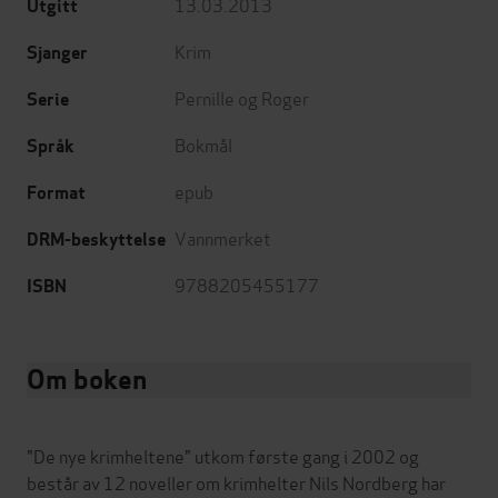
13.03.2013
Utgitt
Krim
Sjanger
Pernille og Roger
Serie
Bokmål
Språk
epub
Format
Vannmerket
DRM-beskyttelse
9788205455177
ISBN
Om boken
"De nye krimheltene" utkom første gang i 2002 og
består av 12 noveller om krimhelter Nils Nordberg har