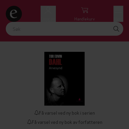
Logg inn
Handlekurv
Meny
Få varsel ved ny bok i serien
Få varsel ved ny bok av forfatteren