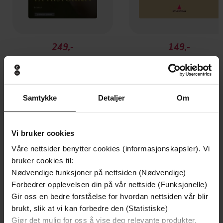
249,-
149,-
Slutten på historien
Den andre
Tor Edvin Dahl
Tor Edvin Dahl
EBOK
EBOK
Samtykke
Detaljer
Om
Andre har også kjøpt
Vi bruker cookies
Våre nettsider benytter cookies (informasjonskapsler). Vi
bruker cookies til:
Premium
Premium
Nødvendige funksjoner på nettsiden (Nødvendige)
Forbedrer opplevelsen din på vår nettside (Funksjonelle)
Gir oss en bedre forståelse for hvordan nettsiden vår blir
brukt, slik at vi kan forbedre den (Statistiske)
Gjør det mulig for oss å vise deg relevante produkter,