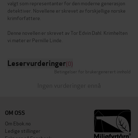
valgt som representanter for den moderne generasjon
detektiver. Novellene er skrevet av forskjellige norske
krimforfattere.
Denne novellen er skrevet av Tor Edvin Dahl. Krimhelten
Leservurderinger
(0)
Betingelser for brukergenerert innhold
Ingen vurderinger ennå
OM OSS
Om Ebok.no
Ledige stillinger
Følg oss på Facebook