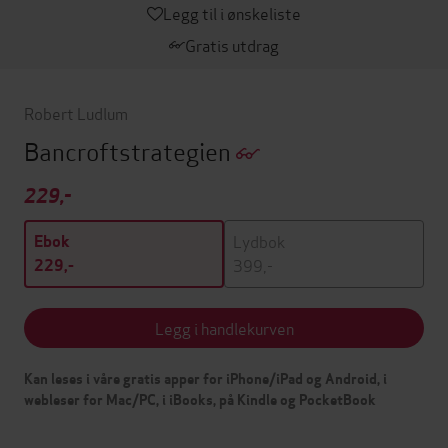
Legg til i ønskeliste
Gratis utdrag
Robert Ludlum
Bancroftstrategien
229,-
Lydbok
Ebok
399,-
229,-
Legg i handlekurven
Kan leses i våre gratis apper for iPhone/iPad og Android, i
webleser for Mac/PC, i iBooks, på Kindle og PocketBook