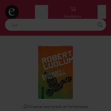
Logg inn
Handlekurv
Meny
Få varsel ved ny bok av forfatteren