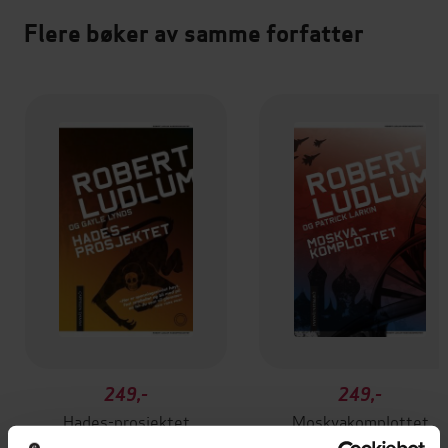
Flere bøker av samme forfatter
249,-
249,-
Hades-prosjektet
Moskvakomplottet
Robert Ludlum
Patrick Larkin