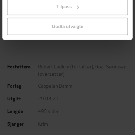
på «Tilpass». Du kan når som helst trekke tilbake eller
Tilpass
endre ditt samtykke.
169,-
249,-
Selfies
Advarsel: Ambler
Jussi Adler-Olsen
Robert Ludlum
Godta utvalgte
EBOK
EBOK
Robert Ludlum
(forfatter),
Roar Sørensen
Forfattere
(oversetter)
Cappelen Damm
Forlag
29.03.2011
Utgitt
495
sider
Lengde
Krim
Sjanger