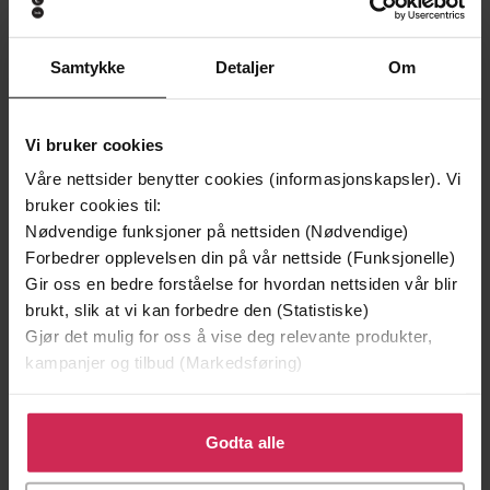
EBOK
EBOK
Samtykke
Detaljer
Om
Andre har også kjøpt
Vi bruker cookies
Våre nettsider benytter cookies (informasjonskapsler). Vi
Premium
bruker cookies til:
Nødvendige funksjoner på nettsiden (Nødvendige)
Forbedrer opplevelsen din på vår nettside (Funksjonelle)
Gir oss en bedre forståelse for hvordan nettsiden vår blir
brukt, slik at vi kan forbedre den (Statistiske)
Gjør det mulig for oss å vise deg relevante produkter,
kampanjer og tilbud (Markedsføring)
Klikk på «Godta alle» for å gi oss ditt samtykke til å
bruke cookies for alle disse formålene. Du kan også
Godta alle
tilpasse ditt samtykke til spesifikke formål ved å klikke