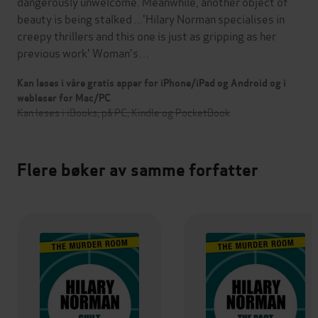
dangerously unwelcome. Meanwhile, another object of
beauty is being stalked ...'Hilary Norman specialises in
creepy thrillers and this one is just as gripping as her
previous work' Woman's…
Kan leses i våre gratis apper for iPhone/iPad og Android og i
webleser for Mac/PC
Kan leses i iBooks, på PC, Kindle og PocketBook
Flere bøker av samme forfatter