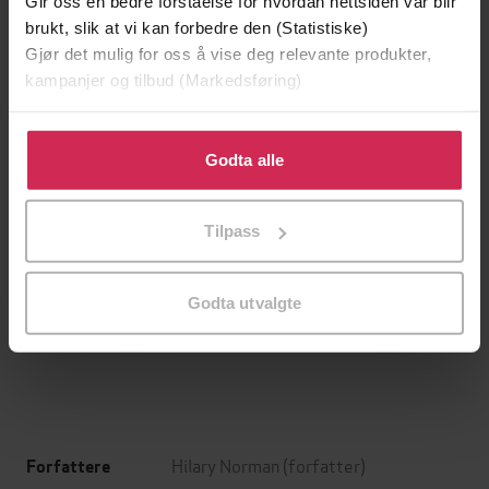
Gir oss en bedre forståelse for hvordan nettsiden vår blir
brukt, slik at vi kan forbedre den (Statistiske)
Gjør det mulig for oss å vise deg relevante produkter,
kampanjer og tilbud (Markedsføring)
Klikk på «Godta alle» for å gi oss ditt samtykke til å
bruke cookies for alle disse formålene. Du kan også
Godta alle
tilpasse ditt samtykke til spesifikke formål ved å klikke
på «Tilpass». Du kan når som helst trekke tilbake eller
Tilpass
endre ditt samtykke.
199,-
349,-
Minnesota
Utskudd
Godta utvalgte
Jo Nesbø
Jørn Lier Horst
EBOK
EBOK
Hilary Norman
(forfatter)
Forfattere