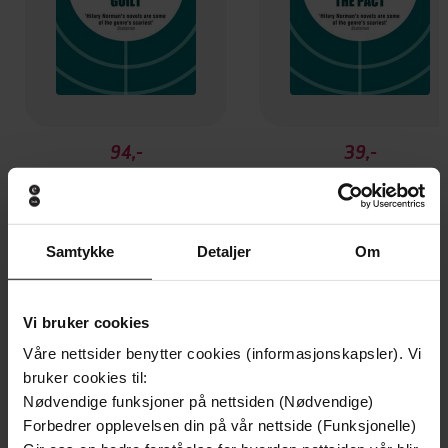
94,-
39,-
Guilt
The Pact
Hilary Norman
Hilary Norman
EBOK
EBOK
Samtykke
Detaljer
Om
Vi bruker cookies
Andre har også kjøpt
Våre nettsider benytter cookies (informasjonskapsler). Vi
bruker cookies til:
Premium
Premium
Nødvendige funksjoner på nettsiden (Nødvendige)
Vinner av Rivertonprisen
Første gang på tilbud
Forbedrer opplevelsen din på vår nettside (Funksjonelle)