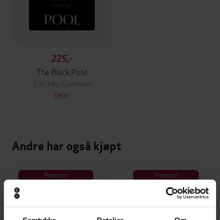
225,-
The Black Pool
Tim MacGabhann
EBOK
Andre har også kjøpt
Premium
Premium
Vinner av Rivertonprisen
Første gang på tilbud