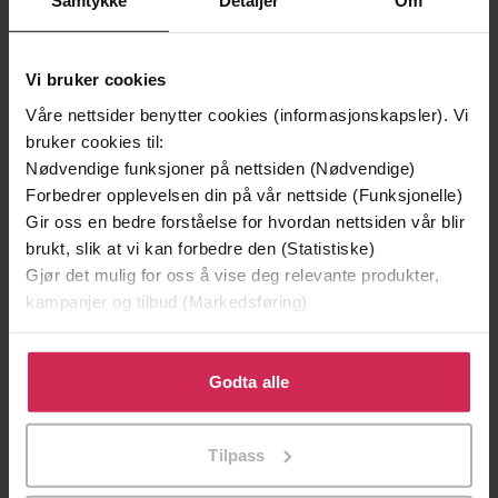
Samtykke
Detaljer
Om
Vi bruker cookies
Våre nettsider benytter cookies (informasjonskapsler). Vi
bruker cookies til:
Nødvendige funksjoner på nettsiden (Nødvendige)
Forbedrer opplevelsen din på vår nettside (Funksjonelle)
Gir oss en bedre forståelse for hvordan nettsiden vår blir
199,-
349,-
brukt, slik at vi kan forbedre den (Statistiske)
Minnesota
Utskudd
Gjør det mulig for oss å vise deg relevante produkter,
Jo Nesbø
Jørn Lier Horst
kampanjer og tilbud (Markedsføring)
EBOK
EBOK
Klikk på «Godta alle» for å gi oss ditt samtykke til å
bruke cookies for alle disse formålene. Du kan også
Godta alle
tilpasse ditt samtykke til spesifikke formål ved å klikke
A Telegraph Thriller of the Year
på «Tilpass». Du kan når som helst trekke tilbake eller
Undertittel
Tilpass
endre ditt samtykke.
Tim MacGabhann
(forfatter)
Forfattere