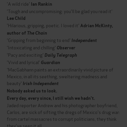
'A wild ride'
Ian Rankin
'Tough and uncompromising: you'll be glad you read it'
Lee Child
'Hilarious, gripping, poetic. I loved it'
Adrian McKinty,
author of
The Chain
'Gripping from beginning to end'
Independent
'Intoxicating and chilling'
Observer
'Pacy and exciting'
Daily Telegraph
'Vivid and lyrical'
Guardian
'MacGabhann paints an extraordinarily vivid picture of
Mexico, in all its seething, sweltering madness and
beauty'
Irish Independent
Nobody asked us to look.
Every day, every since, I still wish we hadn't.
Jaded reporter Andrew and his photographer boyfriend,
Carlos, are sick of sifting the dregs of Mexico's drug war:
from cartel massacres to corrupt politicians, they think
they've seen it all.