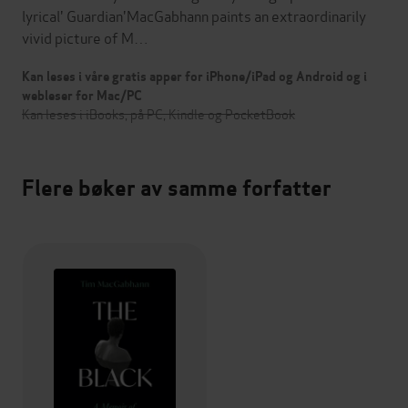
lyrical' Guardian'MacGabhann paints an extraordinarily
vivid picture of M…
Kan leses i våre gratis apper for iPhone/iPad og Android og i
webleser for Mac/PC
Kan leses i iBooks, på PC, Kindle og PocketBook
Flere bøker av samme forfatter