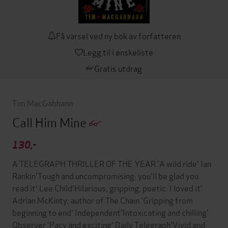
Få varsel ved ny bok av forfatteren
Legg til i ønskeliste
Gratis utdrag
Tim MacGabhann
Call Him Mine
130,-
A TELEGRAPH THRILLER OF THE YEAR 'A wild ride' Ian
Rankin'Tough and uncompromising: you'll be glad you
read it' Lee Child'Hilarious, gripping, poetic. I loved it'
Adrian McKinty, author of The Chain 'Gripping from
beginning to end' Independent'Intoxicating and chilling'
Observer 'Pacy and exciting' Daily Telegraph'Vivid and