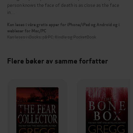
person knows the face of death is as close as the face
in…
Kan leses i våre gratis apper for iPhone/iPad og Android og i
webleser for Mac/PC
Kan leses i iBooks, på PC, Kindle og PocketBook
Flere bøker av samme forfatter