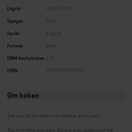
03.05.2012
Utgitt
Krim
Sjanger
English
Språk
epub
Format
LCP
DRM-beskyttelse
9781780332895
ISBN
Om boken
The face of the killer is as familiar as his own...
The first time was easy. No one ever suspected the