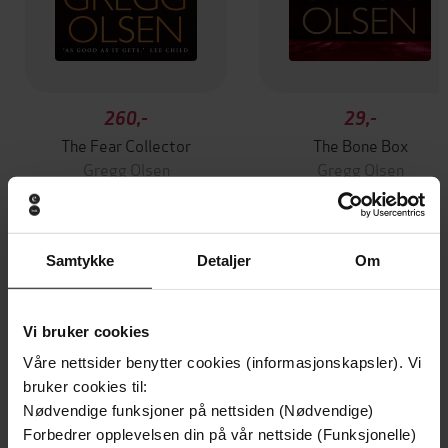
260,-
29,-
The Fear Collector
The Bone Box
Gregg Olsen
Gregg Olsen
EBOK
EBOK
Samtykke
Detaljer
Om
Andre har også kjøpt
Vi bruker cookies
Premium
Premium
Våre nettsider benytter cookies (informasjonskapsler). Vi
Boka bak TV-serien
bruker cookies til:
Nødvendige funksjoner på nettsiden (Nødvendige)
Forbedrer opplevelsen din på vår nettside (Funksjonelle)