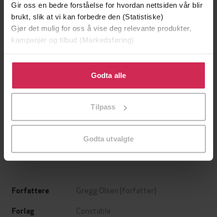
Gir oss en bedre forståelse for hvordan nettsiden vår blir
brukt, slik at vi kan forbedre den (Statistiske)
Gjør det mulig for oss å vise deg relevante produkter,
kampanjer og tilbud (Markedsføring)
Klikk på «Godta alle» for å gi oss ditt samtykke til å
bruke cookies for alle disse formålene. Du kan også
Godta alle
tilpasse ditt samtykke til spesifikke formål ved å klikke
på «Tilpass». Du kan når som helst trekke tilbake eller
159,-
169,-
Tilpass
endre ditt samtykke.
Kvinnen i buret
Sensommer
Jussi Adler-Olsen
Anders De la Motte
EBOK
EBOK
Godta utvalgte
Gregg Olsen
(forfatter)
Forfattere
Constable
Forlag