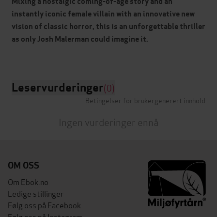
Mixing a nostalgic coming-of-age story and an
instantly iconic female villain with an innovative new
vision of classic horror, this is an unforgettable thriller
as only Josh Malerman could imagine it.
Leservurderinger
(0)
Betingelser for brukergenerert innhold
Ingen vurderinger ennå
OM OSS
Om Ebok.no
Ledige stillinger
Følg oss på Facebook
Følg oss på Instagram