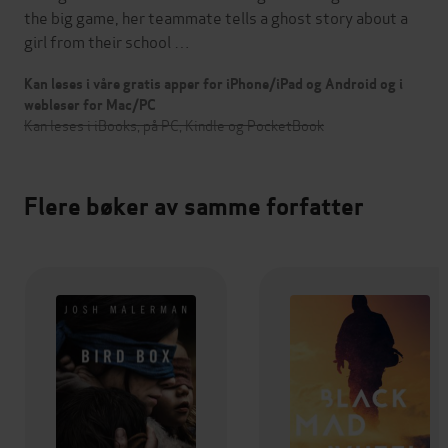
the big game, her teammate tells a ghost story about a
girl from their school …
Kan leses i våre gratis apper for iPhone/iPad og Android og i
webleser for Mac/PC
Kan leses i iBooks, på PC, Kindle og PocketBook
Flere bøker av samme forfatter