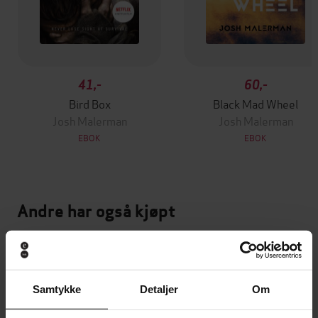
41,-
60,-
Bird Box
Black Mad Wheel
Josh Malerman
Josh Malerman
EBOK
EBOK
Andre har også kjøpt
Premium
Premium
Vinner av Rivertonprisen
Første gang på tilbud
Samtykke
Detaljer
Om