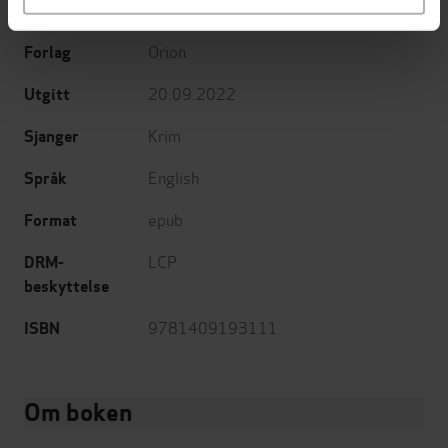
Josh Malerman
(forfatter)
Forfattere
Orion
Forlag
20.09.2022
Utgitt
Krim
Sjanger
English
Språk
epub
Format
LCP
DRM-
beskyttelse
9781409193111
ISBN
Om boken