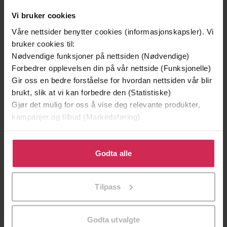
Vi bruker cookies
Våre nettsider benytter cookies (informasjonskapsler). Vi
bruker cookies til:
Nødvendige funksjoner på nettsiden (Nødvendige)
Forbedrer opplevelsen din på vår nettside (Funksjonelle)
Gir oss en bedre forståelse for hvordan nettsiden vår blir
brukt, slik at vi kan forbedre den (Statistiske)
Gjør det mulig for oss å vise deg relevante produkter,
199,-
349,-
kampanjer og tilbud (Markedsføring)
Minnesota
Utskudd
Jo Nesbø
Jørn Lier Horst
Klikk på «Godta alle» for å gi oss ditt samtykke til å
EBOK
EBOK
bruke cookies for alle disse formålene. Du kan også
Godta alle
tilpasse ditt samtykke til spesifikke formål ved å klikke
på «Tilpass». Du kan når som helst trekke tilbake eller
Tilpass
endre ditt samtykke.
From The Bestselling Author of BIRD
Undertittel
BOX
Godta utvalgte