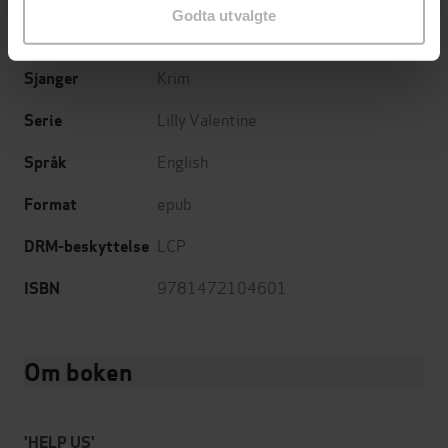
Godta utvalgte
04.04.2013
Utgitt
Krim
Sjanger
Lilly Valentine
Serie
English
Språk
epub
Format
LCP
DRM-beskyttelse
9781472104601
ISBN
Om boken
'HELP US'