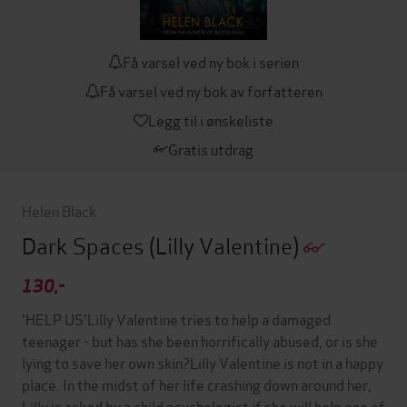
Få varsel ved ny bok i serien
Få varsel ved ny bok av forfatteren
Legg til i ønskeliste
Gratis utdrag
Helen Black
Dark Spaces
(Lilly Valentine)
130,-
'HELP US'Lilly Valentine tries to help a damaged
teenager - but has she been horrifically abused, or is she
lying to save her own skin?Lilly Valentine is not in a happy
place. In the midst of her life crashing down around her,
Lilly is asked by a child psychologist if she will help one of