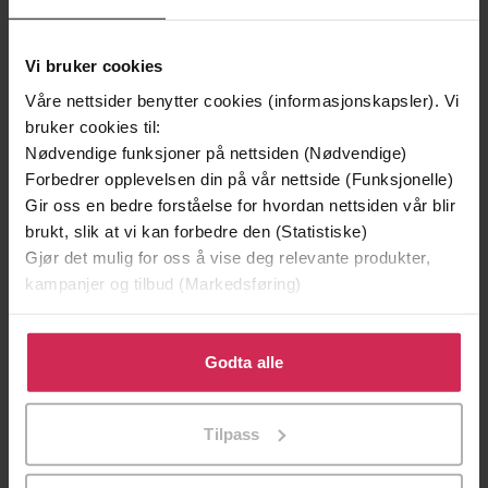
Vi bruker cookies
Våre nettsider benytter cookies (informasjonskapsler). Vi
bruker cookies til:
Nødvendige funksjoner på nettsiden (Nødvendige)
Forbedrer opplevelsen din på vår nettside (Funksjonelle)
Gir oss en bedre forståelse for hvordan nettsiden vår blir
brukt, slik at vi kan forbedre den (Statistiske)
129,-
129,-
Gjør det mulig for oss å vise deg relevante produkter,
Minnesota
Utskudd
kampanjer og tilbud (Markedsføring)
Jo Nesbø
Jørn Lier Horst
EBOK
EBOK
Klikk på «Godta alle» for å gi oss ditt samtykke til å
bruke cookies for alle disse formålene. Du kan også
Godta alle
tilpasse ditt samtykke til spesifikke formål ved å klikke
på «Tilpass». Du kan når som helst trekke tilbake eller
Helen Black
(forfatter)
Tilpass
Forfattere
endre ditt samtykke.
C & R Crime
Forlag