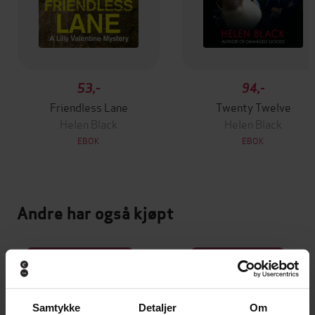
53,-
94,-
Friendless Lane
Twenty Twelve
Helen Black
Helen Black
EBOK
EBOK
Andre har også kjøpt
Premium
Premium
Vinner av Rivertonprisen
Første gang på tilbud
Samtykke
Detaljer
Om