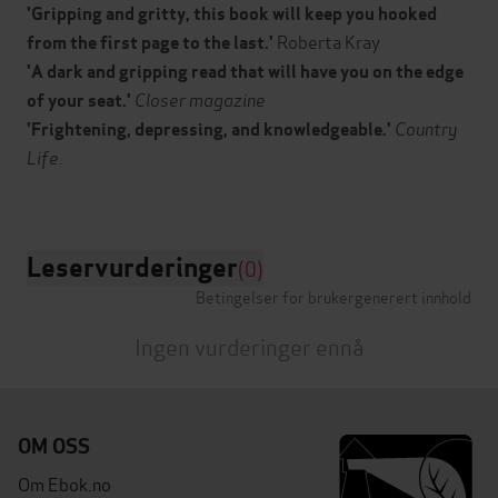
'Gripping and gritty, this book will keep you hooked
Roberta Kray
from the first page to the last.'
'A dark and gripping read that will have you on the edge
Closer magazine
of your seat.'
Country
'Frightening, depressing, and knowledgeable.'
Life.
Leservurderinger
(0)
Betingelser for brukergenerert innhold
Ingen vurderinger ennå
OM OSS
Om Ebok.no