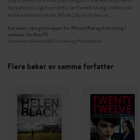
her patients: a girl currently sectioned having stolen a car
while extremely drunk. While Lilly visits her sh…
Kan leses i våre gratis apper for iPhone/iPad og Android og i
webleser for Mac/PC
Kan leses i iBooks, på PC, Kindle og PocketBook
Flere bøker av samme forfatter