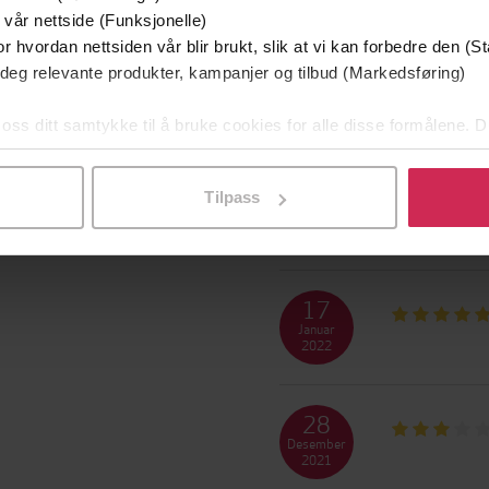
2022
 vår nettside (Funksjonelle)
r hvordan nettsiden vår blir brukt, slik at vi kan forbedre den (St
vlund. Hun er naken og
11
 deg relevante produkter, kampanjer og tilbud (Markedsføring)
rmen står en kanyle.
November
2022
are vokser og blir den
 oss ditt samtykke til å bruke cookies for alle disse formålene. D
l ved å klikke på «Tilpass». Du kan når som helst trekke tilbake
27
Tilpass
Februar
2022
17
Januar
2022
28
Desember
2021