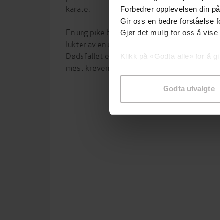
karate.
Forbedrer opplevelsen din på
Gir oss en bedre forståelse fo
En ung pike blir funnet død på Gamlebyen gra
Gjør det mulig for oss å vise
lukter av en ubestemmelig kjemisk væske. I a
Dødsfallet er starten på en grusom sak som b
Klikk på «Godta alle» for å gi
mest krevende i etterforskerens karriere.
samtykke til spesifikke formå
Godta utvalgte