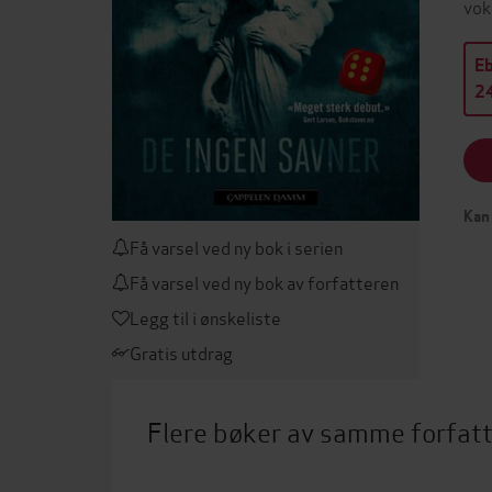
vok
E
24
Kan 
Få varsel ved ny bok i serien
Få varsel ved ny bok av forfatteren
Legg til i ønskeliste
Gratis utdrag
Flere bøker av samme forfat