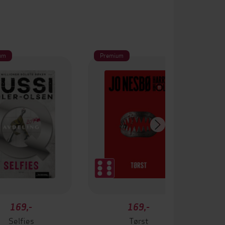
um
Premium
Pr
169,-
169,-
Selfies
Tørst