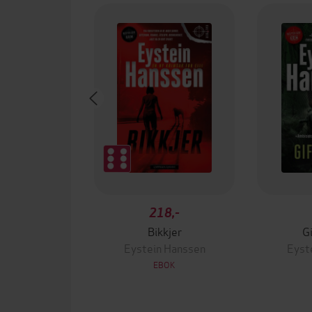
218,-
Bikkjer
G
Eystein Hanssen
Eyst
EBOK