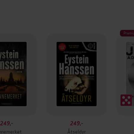
Premi
249,-
249,-
nnemerket
Åtseldyr