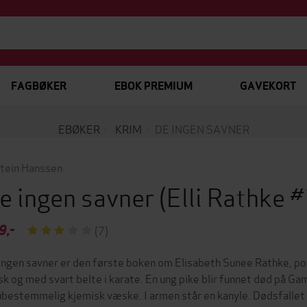
FAGBØKER
EBOK PREMIUM
GAVEKORT
EBØKER
KRIM
DE INGEN SAVNER
tein Hanssen
e ingen savner
(Elli Rathke 
9,-
(7)
ingen savner er den første boken om Elisabeth Sunee Rathke, poli
sk og med svart belte i karate. En ung pike blir funnet død på Ga
ubestemmelig kjemisk væske. I armen står en kanyle. Dødsfallet