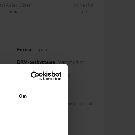
ssi Adler-Olsen
Jo Nesbø
EBOK
EBOK
epub
Format
Vannmerket
DRM-beskyttelse
9788202519315
ISBN
Om
Betingelser for brukergenerert innhold
(21)