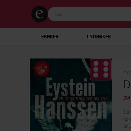
EBØKER
LYDBØKER
Eys
D
24
De 
nor
en 