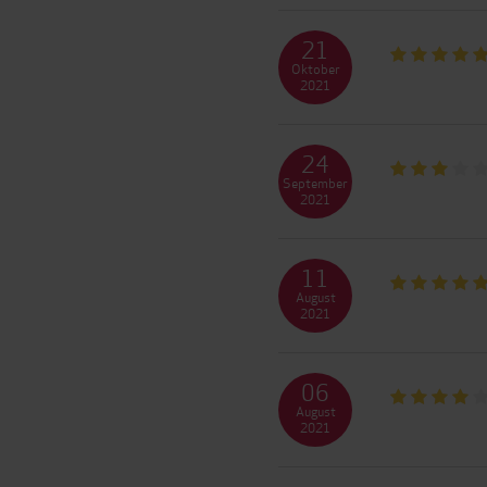
21
Oktober
2021
24
September
2021
11
August
2021
06
August
2021