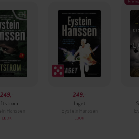
Premi
249,-
249,-
iftstrøm
Jaget
S
ein Hanssen
Eystein Hanssen
Ey
EBOK
EBOK