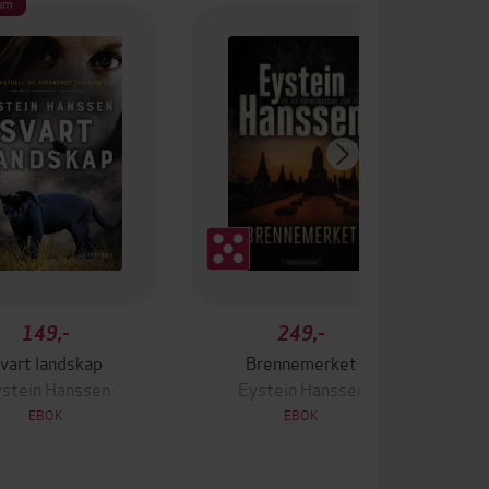
um
149,-
249,-
vart landskap
Brennemerket
stein Hanssen
Eystein Hanssen
EBOK
EBOK