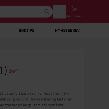
Logg inn
Handlekurv
BOKTIPS
NYHETSBREV
#1)
tietterforskeren som er halvt thai, halvt
mlebyen gravlund. Hun er naken og lukter av
 er starten på en grusom sak som bare