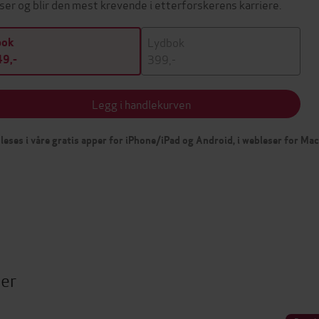
ser og blir den mest krevende i etterforskerens karriere.
Lydbok
bok
399,-
9,-
Legg i handlekurven
leses i våre gratis apper for iPhone/iPad og Android, i webleser for Ma
ter