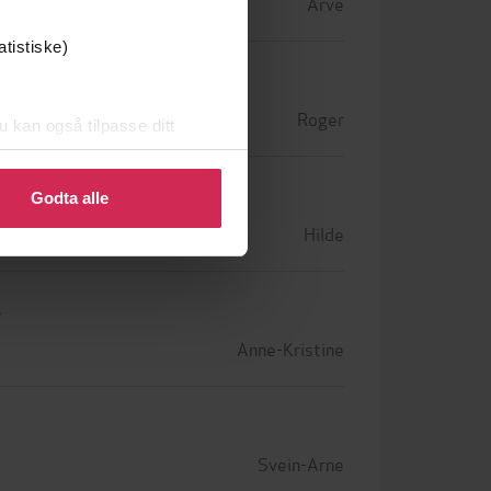
Arve
atistiske)
Roger
u kan også tilpasse ditt
 eller endre ditt samtykke.
Godta alle
Hilde
Anne-Kristine
Svein-Arne