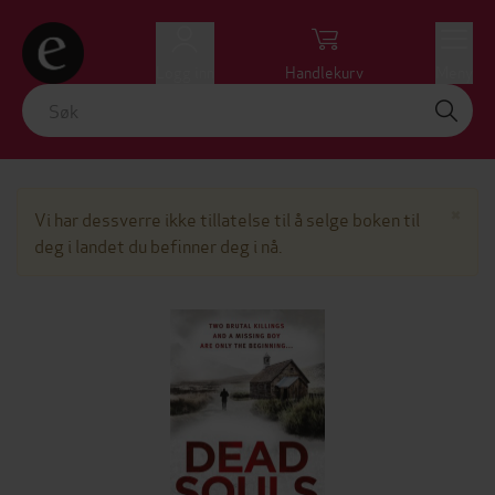
Logg inn
Handlekurv
Meny
Lu
×
Vi har dessverre ikke tillatelse til å selge boken til
deg i landet du befinner deg i nå.