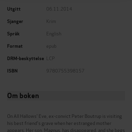
06.11.2014
Utgitt
Krim
Sjanger
English
Språk
epub
Format
LCP
DRM-beskyttelse
9780755398157
ISBN
Om boken
On All Hallows' Eve, ex-convict Peter Boutrup is visiting
his best friend's grave when her estranged mother
appears. Her son, Magnus, has disappeared, and she begs