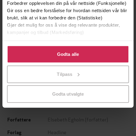
Forbedrer opplevelsen din på vår nettside (Funksjonelle)
Gir oss en bedre forståelse for hvordan nettsiden vår blir
brukt, slik at vi kan forbedre den (Statistiske)
Gjør det mulig for oss å vise deg relevante produkter,
kampanjer og tilbud (Markedsføring)
Klikk på «Godta alle» for å gi oss ditt samtykke til å
bruke cookies for alle disse formålene. Du kan også
Godta alle
tilpasse ditt samtykke til spesifikke formål ved å klikke
129,-
99,-
på «Tilpass». Du kan når som helst trekke tilbake eller
Utskudd
Ingen
Tilpass
endre ditt samtykke.
Jørn Lier Horst
Pascal Engman
EBOK
EBOK
Godta utvalgte
Elsebeth Egholm
(forfatter)
Forfattere
Headline
Forlag