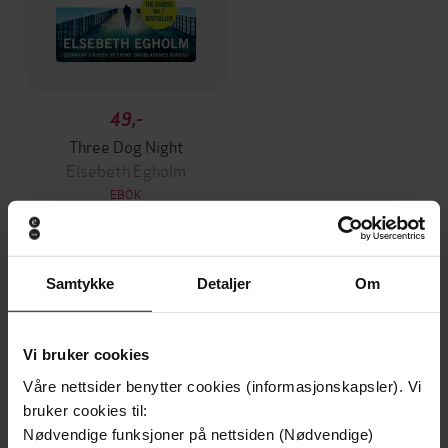
49,-
Three Dog Night
Elsebeth Egholm
EBOK
Samtykke
Detaljer
Om
Andre har også kjøpt
Vi bruker cookies
Premium
Første gang på tilbud
Våre nettsider benytter cookies (informasjonskapsler). Vi
bruker cookies til:
Nødvendige funksjoner på nettsiden (Nødvendige)