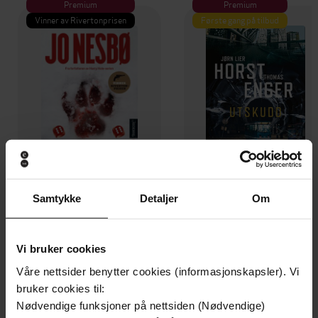
Premium
Premium
Vinner av Rivertonprisen
Første gang på tilbud
Samtykke
Detaljer
Om
199,-
349,-
Minnesota
Utskudd
Vi bruker cookies
Jo Nesbø
Jørn Lier Horst
Våre nettsider benytter cookies (informasjonskapsler). Vi
EBOK
EBOK
bruker cookies til:
Nødvendige funksjoner på nettsiden (Nødvendige)