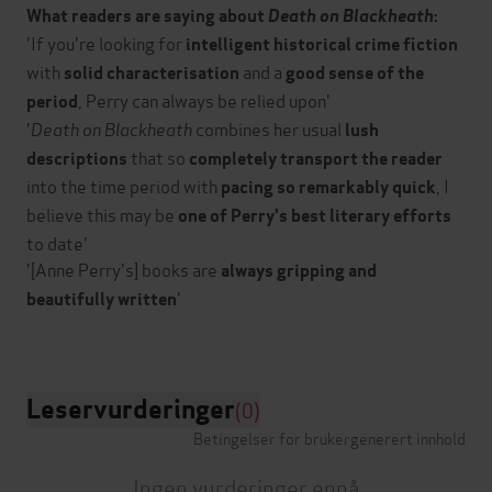
What readers are saying about
Death on Blackheath
:
'If you're looking for
intelligent historical crime fiction
with
and a
solid characterisation
good sense of the
, Perry can always be relied upon'
period
'
Death on Blackheath
combines her usual
lush
that so
descriptions
completely transport the reader
into the time period with
, I
pacing so remarkably quick
believe this may be
one of Perry's best literary efforts
to date'
'[Anne Perry's] books are
always gripping and
'
beautifully written
Leservurderinger
(0)
Betingelser for brukergenerert innhold
Ingen vurderinger ennå