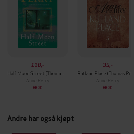
118,-
35,-
Half Moon Street (Thomas Pitt Mystery, Book 20)
Rutland Place (T
Anne Perry
Anne Perry
EBOK
EBOK
Andre har også kjøpt