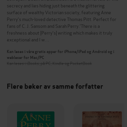
secrecy and lies hiding just beneath the glittering
surface of wealthy Victorian society, featuring Anne
Perry's much-loved detective Thomas Pitt. Perfect for
fans of C. J. Sansom and Sarah Perry.'There is a
freshness about [Perry's] writing which makes it truly
exceptional and I w…
Kan leses i våre gratis apper for iPhone/iPad og Android og i
webleser for Mac/PC
Kan leses i iBooks, på PC, Kindle og PocketBook
Flere bøker av samme forfatter