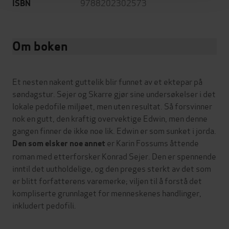
9788202302573
ISBN
Om boken
Et nesten nakent guttelik blir funnet av et ektepar på
søndagstur. Sejer og Skarre gjør sine undersøkelser i det
lokale pedofile miljøet, men uten resultat. Så forsvinner
nok en gutt, den kraftig overvektige Edwin, men denne
gangen finner de ikke noe lik. Edwin er som sunket i jorda.
er Karin Fossums åttende
Den som elsker noe annet
roman med etterforsker Konrad Sejer. Den er spennende
inntil det uutholdelige, og den preges sterkt av det som
er blitt forfatterens varemerke; viljen til å forstå det
kompliserte grunnlaget for menneskenes handlinger,
inkludert pedofili.