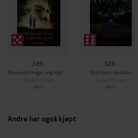
249,-
329,-
Drepende drage, angrende hund
Kom hjem, Amadou
Karin Fossum
Karin Fossum
EBOK
EBOK
Andre har også kjøpt