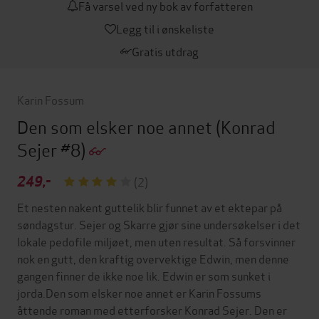
Få varsel ved ny bok av forfatteren
Legg til i ønskeliste
Gratis utdrag
Karin Fossum
Den som elsker noe annet
(Konrad
Sejer #8)
249,-
(2)
Et nesten nakent guttelik blir funnet av et ektepar på
søndagstur. Sejer og Skarre gjør sine undersøkelser i det
lokale pedofile miljøet, men uten resultat. Så forsvinner
nok en gutt, den kraftig overvektige Edwin, men denne
gangen finner de ikke noe lik. Edwin er som sunket i
jorda.Den som elsker noe annet er Karin Fossums
åttende roman med etterforsker Konrad Sejer. Den er