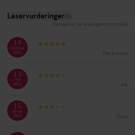
Leservurderinger
(8)
Betingelser for brukergenerert innhold
14
Oktober
Ole-kristian
2022
13
Mai
AA
2022
15
Januar
Siren
2022