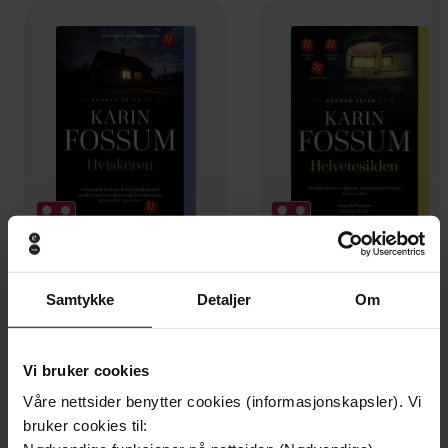
249,-
249,-
Samtykke
Detaljer
Om
Hviskeren
Helvetesilden
Karin Fossum
Karin Fossum
Vi bruker cookies
EBOK
EBOK
Våre nettsider benytter cookies (informasjonskapsler). Vi
bruker cookies til: