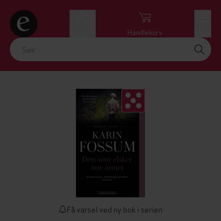
Logg inn
Handlekurv
Meny
Få varsel ved ny bok i serien