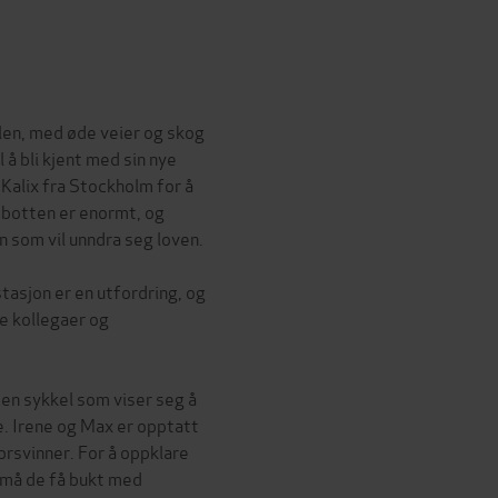
len, med øde veier og skog
l å bli kjent med sin nye
 Kalix fra Stockholm for å
- botten er enormt, og
n som vil unndra seg loven.
tasjon er en utfordring, og
le kollegaer og
 en sykkel som viser seg å
ke. Irene og Max er opptatt
orsvinner. For å oppklare
e, må de få bukt med