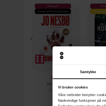
Premium
Pre
Vinner av Rivertonprisen
Første gan
Samtykke
129,-
Minnesota
Vi bruker cookies
Jo Nesbø
Jørn
Våre nettsider benytter cooki
EBOK
Nødvendige funksjoner på ne