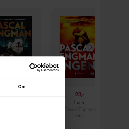
Om
349,-
99,-
Krigen
Ingen
ascal Engman
Pascal Engman
EBOK
EBOK