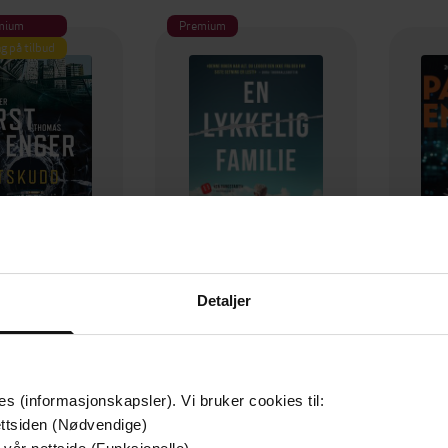
mium
Premium
g på tilbud
Detaljer
129,-
79,-
Utskudd
En lykkelig familie
 Lier Horst
Stian Hjelvin Andersen
P
es (informasjonskapsler). Vi bruker cookies til:
EBOK
EBOK
ttsiden (Nødvendige)