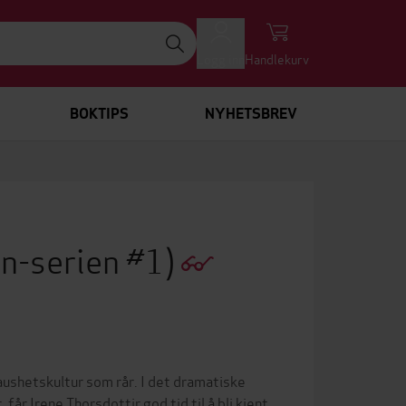
Logg inn
Handlekurv
BOKTIPS
NYHETSBREV
n-serien #1)
taushetskultur som rår. I det dramatiske
får Irene Thorsdottir god tid til å bli kjent