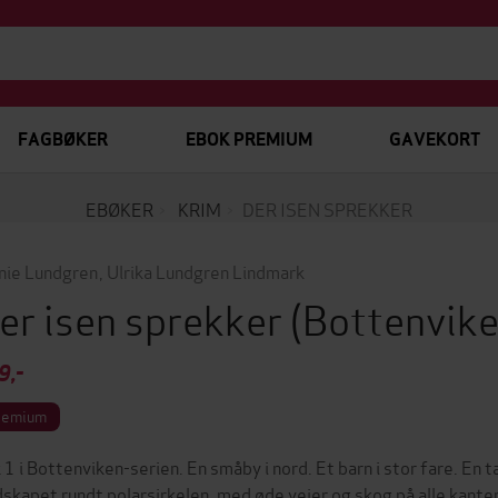
FAGBØKER
EBOK PREMIUM
GAVEKORT
EBØKER
KRIM
DER ISEN SPREKKER
nie Lundgren
,
Ulrika Lundgren Lindmark
er isen sprekker
(Bottenvike
9,-
remium
 1 i Bottenviken-serien. En småby i nord. Et barn i stor fare. En 
dskapet rundt polarsirkelen, med øde veier og skog på alle kanter, 