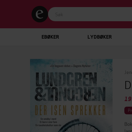
EBØKER
LYDBØKER
Jen
D
19
P
Bok
lan