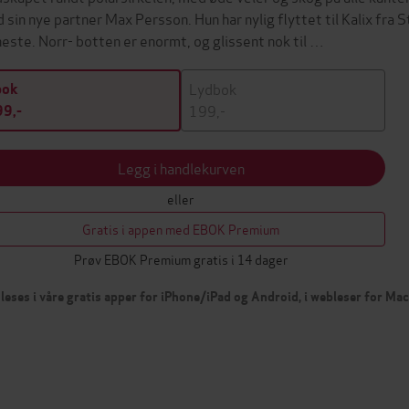
 sin nye partner Max Persson. Hun har nylig flyttet til Kalix fra 
neste. Norr- botten er enormt, og glissent nok til …
Lydbok
bok
199,-
9,-
Legg i handlekurven
eller
Gratis i appen med EBOK Premium
Prøv EBOK Premium gratis i 14 dager
leses i våre gratis apper for iPhone/iPad og Android, i webleser for Ma