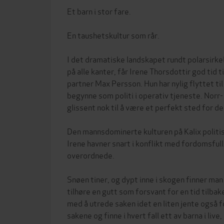
Et barn i stor fare.
En taushetskultur som rår.
I det dramatiske landskapet rundt polarsirke
på alle kanter, får Irene Thorsdottir god tid ti
partner Max Persson. Hun har nylig flyttet til
begynne som politi i operativ tjeneste. Norr
glissent nok til å være et perfekt sted for de
Den mannsdominerte kulturen på Kalix politis
Irene havner snart i konflikt med fordomsful
overordnede.
Snøen tiner, og dypt inne i skogen finner man
tilhøre en gutt som forsvant for en tid tilba
med å utrede saken idet en liten jente også f
sakene og finne i hvert fall ett av barna i liv