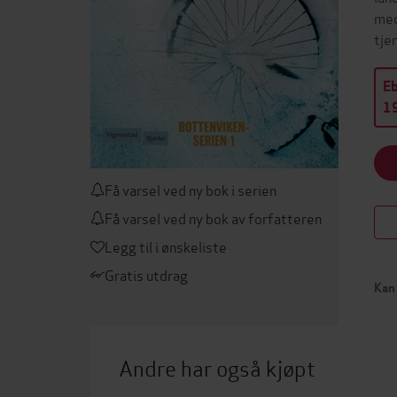
med
tje
E
19
Få varsel ved ny bok i serien
Få varsel ved ny bok av forfatteren
Legg til i ønskeliste
Gratis utdrag
Kan 
Andre har også kjøpt