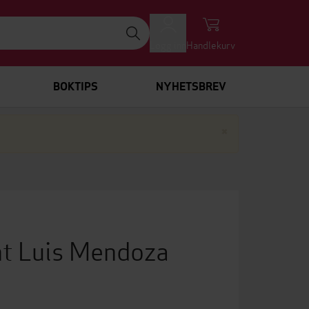
Logg inn
Handlekurv
BOKTIPS
NYHETSBREV
Lukk
×
nt Luis Mendoza