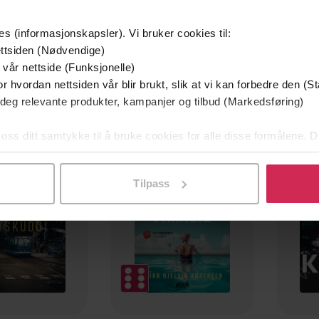
es (informasjonskapsler). Vi bruker cookies til:
ttsiden (Nødvendige)
 vår nettside (Funksjonelle)
r hvordan nettsiden vår blir brukt, slik at vi kan forbedre den (St
 deg relevante produkter, kampanjer og tilbud (Markedsføring)
mium
Premium
g på tilbud
 oss ditt samtykke til å bruke cookies for alle disse formålene. D
l ved å klikke på «Tilpass». Du kan når som helst trekke tilbake
Tilpass