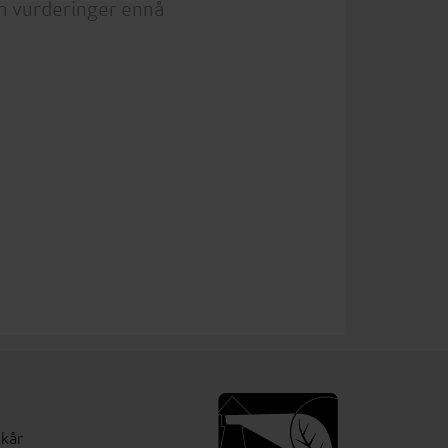
n vurderinger ennå
lkår