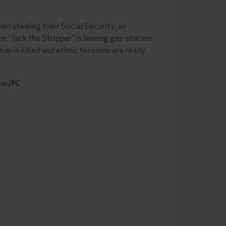
then stealing their Social Security; an
s; 'Jack the Stripper' is leaving gas-station
an is killed and ethnic tensions are ready
 Mac/PC