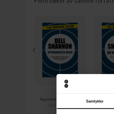
Flere bøker av samme forfat
59,-
Appearances of Death
My Na
Samtykke
Dell Shannon
Del
EBOK