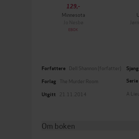
129,-
Minnesota
Jo Nesbø
Jørn
EBOK
Dell Shannon
(forfatter)
Forfattere
Sjang
The Murder Room
Serie
Forlag
A Lie
21.11.2014
Utgitt
Om boken