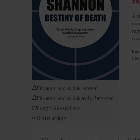
59
A ni
eno
reg
to e
Kan 
Kan 
Få varsel ved ny bok i serien
Få varsel ved ny bok av forfatteren
Legg til i ønskeliste
Gratis utdrag