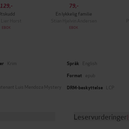
129,-
79,-
Utskudd
En lykkelig familie
 Lier Horst
Stian Hjelvin Andersen
P
EBOK
EBOK
Krim
English
er
Språk
epub
Format
utenant Luis Mendoza Mystery
LCP
DRM-beskyttelse
Leservurderinger
(