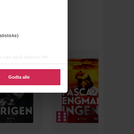
atistiske)
u kan også tilpasse ditt
 eller endre ditt samtykke.
Godta alle