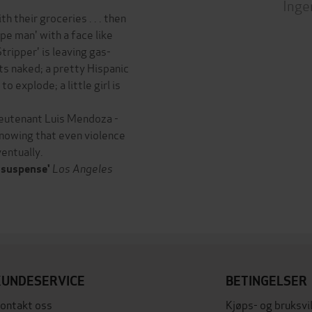
Inge
th their groceries . . . then
pe man' with a face like
tripper' is leaving gas-
nts naked; a pretty Hispanic
o explode; a little girl is
eutenant Luis Mendoza -
knowing that even violence
ventually.
Los Angeles
 suspense'
KUNDESERVICE
BETINGELSER
ontakt oss
Kjøps- og bruksvi