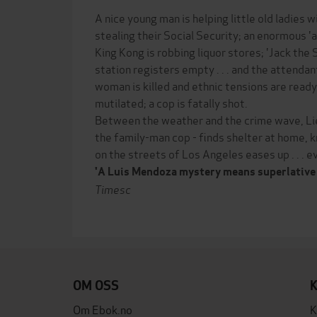
A nice young man is helping little old ladies wi
stealing their Social Security; an enormous 'a
King Kong is robbing liquor stores; 'Jack the S
station registers empty . . . and the attenda
woman is killed and ethnic tensions are ready t
mutilated; a cop is fatally shot.
Between the weather and the crime wave, Li
the family-man cop - finds shelter at home, 
on the streets of Los Angeles eases up . . . e
'A Luis Mendoza mystery means superlative
Timesc
OM OSS
Om Ebok.no
K