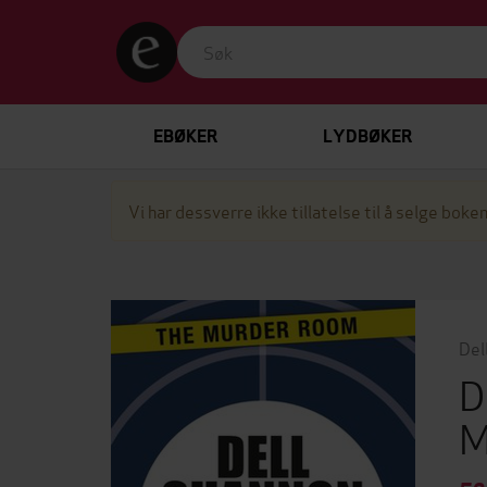
EBØKER
LYDBØKER
Vi har dessverre ikke tillatelse til å selge boken
Del
D
M