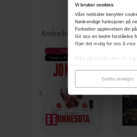
Vi bruker cookies
Våre nettsider benytter cooki
Nødvendige funksjoner på ne
Forbedrer opplevelsen din på
Andre har også kjøpt
Gir oss en bedre forståelse fo
Gjør det mulig for oss å vise
Premium
Pre
Vinner av Rivertonprisen
Første gan
Klikk på «Godta alle» for å gi
samtykke til spesifikke formå
Godta utvalgte