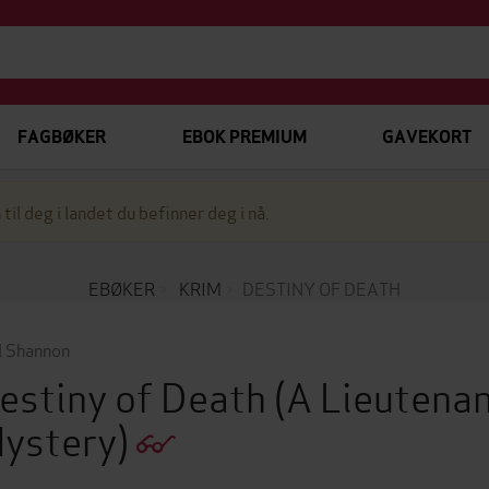
FAGBØKER
EBOK PREMIUM
GAVEKORT
 til deg i landet du befinner deg i nå.
EBØKER
KRIM
DESTINY OF DEATH
l Shannon
estiny of Death
(A Lieutena
ystery)