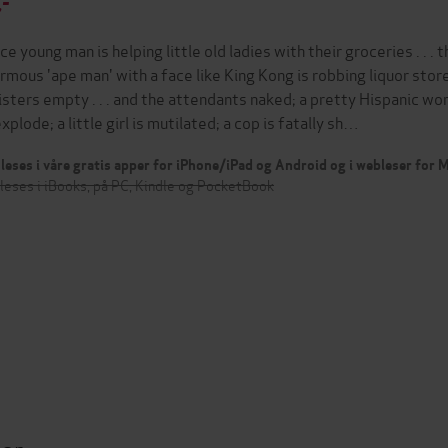
,-
ce young man is helping little old ladies with their groceries . . . 
rmous 'ape man' with a face like King Kong is robbing liquor store
isters empty . . . and the attendants naked; a pretty Hispanic wom
xplode; a little girl is mutilated; a cop is fatally sh…
leses i våre gratis apper for iPhone/iPad og Android og i webleser for
leses i iBooks, på PC, Kindle og PocketBook