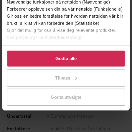
Nødvendige funksjoner på nettsiden (Nødvendige)
Forbedrer opplevelsen din på vår nettside (Funksjonelle)
Gir oss en bedre forståelse for hvordan nettsiden vår blir
brukt, slik at vi kan forbedre den (Statistiske)
Gjør det mulig for oss å vise deg relevante produkter,
kampanjer og tilbud (Markedsføring)
Klikk på «Godta alle» for å gi oss ditt samtykke til å
bruke cookies for alle disse formålene. Du kan også
Godta alle
199,-
349,-
tilpasse ditt samtykke til spesifikke formål ved å klikke
Minnesota
Utskudd
på «Tilpass». Du kan når som helst trekke tilbake eller
Jo Nesbø
Jørn Lier Horst
Tilpass
endre ditt samtykke.
EBOK
EBOK
Godta utvalgte
A Dortmunder Mystery
Undertittel
Donald E. Westlake
(forfatter)
Forfattere