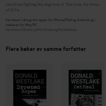
church are fighting like dogs over it. This bone, the femur
of St Fe…
Kan leses i våre gratis apper for iPhone/iPad og Android og i
webleser for Mac/PC
Kan leses i iBooks, på PC, Kindle og PocketBook
Flere bøker av samme forfatter