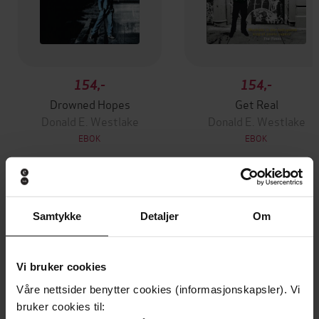
154,-
154,-
Drowned Hopes
Get Real
Donald E. Westlake
Donald E. Westlake
EBOK
EBOK
Andre har også kjøpt
Samtykke
Detaljer
Om
Premium
Premium
Vi bruker cookies
Vinner av Rivertonprisen
Første gang på tilbud
Våre nettsider benytter cookies (informasjonskapsler). Vi
bruker cookies til: