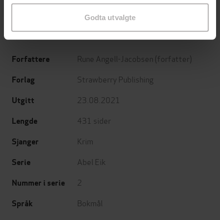
EBOK
EBOK
Godta utvalgte
Rune Angell-Jacobsen
(forfatter)
Forfattere
Strawberry Publishing
Forlag
23.08.2021
Utgitt
431
sider
Lengde
Krim
Sjanger
Abel Eik
Serie
2
Nummer i serie
Bokmål
Språk