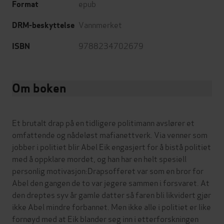
epub
Format
Vannmerket
DRM-beskyttelse
9788234702679
ISBN
Om boken
Et brutalt drap på en tidligere politimann avslører et
omfattende og nådeløst mafianettverk. Via venner som
jobber i politiet blir Abel Eik engasjert for å bistå politiet
med å oppklare mordet, og han har en helt spesiell
personlig motivasjon:Drapsofferet var som en bror for
Abel den gangen de to var jegere sammen i forsvaret. At
den dreptes syv år gamle datter så faren bli likvidert gjør
ikke Abel mindre forbannet. Men ikke alle i politiet er like
fornøyd med at Eik blander seg inn i etterforskningen