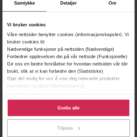
Samtykke
Detaljer
Om
Andre har også kjøpt
Vi bruker cookies
Premium
Premium
Vinner av Rivertonprisen
Første gang på tilbud
Våre nettsider benytter cookies (informasjonskapsler). Vi
bruker cookies til:
Nødvendige funksjoner på nettsiden (Nødvendige)
Forbedrer opplevelsen din på vår nettside (Funksjonelle)
Gir oss en bedre forståelse for hvordan nettsiden vår blir
brukt, slik at vi kan forbedre den (Statistiske)
Gjør det mulig for oss å vise deg relevante produkter,
kampanjer og tilbud (Markedsføring)
Klikk på «Godta alle» for å gi oss ditt samtykke til å
bruke cookies for alle disse formålene. Du kan også
Godta alle
tilpasse ditt samtykke til spesifikke formål ved å klikke
199,-
349,-
på «Tilpass». Du kan når som helst trekke tilbake eller
Minnesota
Utskudd
Tilpass
endre ditt samtykke.
Jo Nesbø
Jørn Lier Horst