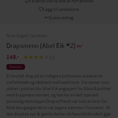
Få varsel ved ny bok av forfatteren
Legg til i ønskeliste
Gratis utdrag
Rune Angell-Jacobsen
Drapsmenn
(Abel Eik #2)
149,-
(2)
Premium
Et brutalt drap på en tidligere politimann avslører et
omfattende og nådeløst mafianettverk. Via venner som
jobber i politiet blir Abel Eik engasjert for å bistå politiet
med å oppklare mordet, og han har en helt spesiell
personlig motivasjon:Drapsofferet var som en bror for
Abel den gangen de to var jegere sammen i forsvaret. At
den dreptes syv år gamle datter så faren bli likvidert gjør