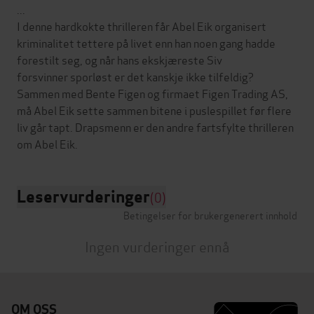
...
I denne hardkokte thrilleren får Abel Eik organisert
kriminalitet tettere på livet enn han noen gang hadde
forestilt seg, og når hans ekskjæreste Siv
forsvinner sporløst er det kanskje ikke tilfeldig?
Sammen med Bente Figen og firmaet Figen Trading AS,
må Abel Eik sette sammen bitene i puslespillet før flere
liv går tapt. Drapsmenn er den andre fartsfylte thrilleren
Leservurderinger
(0)
Betingelser for brukergenerert innhold
Ingen vurderinger ennå
OM OSS