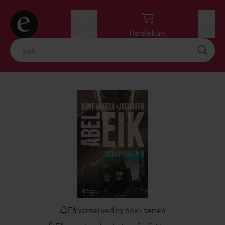
Logg inn
Handlekurv
Meny
Få varsel ved ny bok i serien