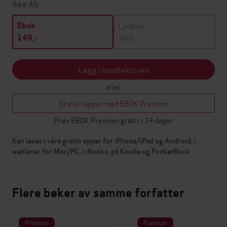
ikke Ab…
Lydbok
Ebok
349,-
149,-
Legg i handlekurven
eller
Gratis i appen med EBOK Premium
Prøv EBOK Premium gratis i 14 dager
Kan leses i våre gratis apper for iPhone/iPad og Android, i
webleser for Mac/PC, i iBooks, på Kindle og PocketBook
Flere bøker av samme forfatter
Premium
Premium