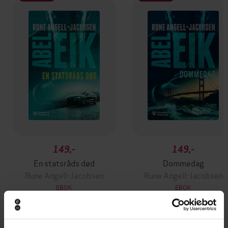
149,-
149,-
En statsråds død
Dommedag
Rune Angell-Jacobsen
Rune Angell-Jacobsen
EBOK
EBOK