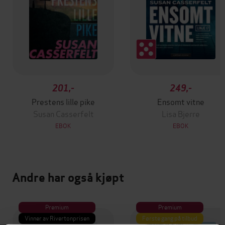
201,-
249,-
Prestens lille pike
Ensomt vitne
Susan Casserfelt
Lisa Bjerre
EBOK
EBOK
Andre har også kjøpt
Premium
Premium
Vinner av Rivertonprisen
Første gang på tilbud