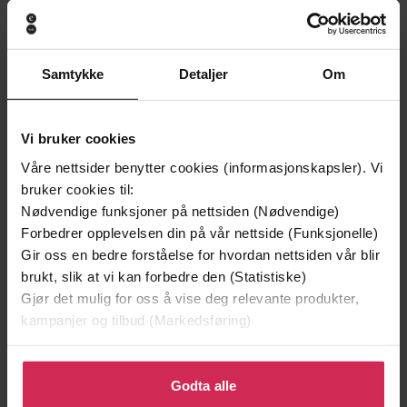
Samtykke
Detaljer
Om
Vi bruker cookies
Våre nettsider benytter cookies (informasjonskapsler). Vi
bruker cookies til:
Nødvendige funksjoner på nettsiden (Nødvendige)
Forbedrer opplevelsen din på vår nettside (Funksjonelle)
199,-
349,-
Gir oss en bedre forståelse for hvordan nettsiden vår blir
Minnesota
Utskudd
brukt, slik at vi kan forbedre den (Statistiske)
Jo Nesbø
Jørn Lier Horst
Gjør det mulig for oss å vise deg relevante produkter,
EBOK
EBOK
kampanjer og tilbud (Markedsføring)
Klikk på «Godta alle» for å gi oss ditt samtykke til å
bruke cookies for alle disse formålene. Du kan også
Godta alle
tilpasse ditt samtykke til spesifikke formål ved å klikke