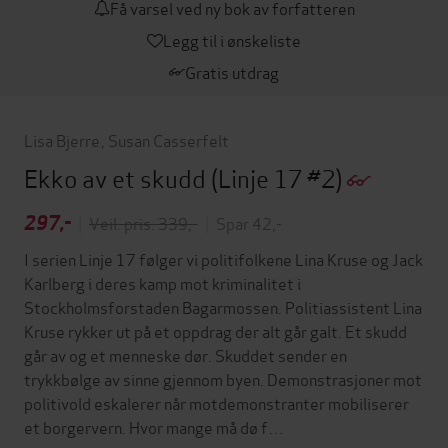
Få varsel ved ny bok av forfatteren
Legg til i ønskeliste
Gratis utdrag
Lisa Bjerre
,
Susan Casserfelt
Ekko av et skudd
(Linje 17 #2)
297,-
|
Veil. pris: 339,-
|
Spar 42,-
I serien Linje 17 følger vi politifolkene Lina Kruse og Jack
Karlberg i deres kamp mot kriminalitet i
Stockholmsforstaden Bagarmossen. Politiassistent Lina
Kruse rykker ut på et oppdrag der alt går galt. Et skudd
går av og et menneske dør. Skuddet sender en
trykkbølge av sinne gjennom byen. Demonstrasjoner mot
politivold eskalerer når motdemonstranter mobiliserer
et borgervern. Hvor mange må dø f…