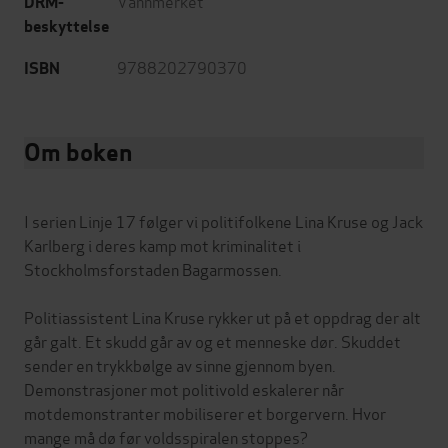
Vannmerket
DRM-
beskyttelse
9788202790370
ISBN
Om boken
I serien Linje 17 følger vi politifolkene Lina Kruse og Jack
Karlberg i deres kamp mot kriminalitet i
Stockholmsforstaden Bagarmossen.
Politiassistent Lina Kruse rykker ut på et oppdrag der alt
går galt. Et skudd går av og et menneske dør. Skuddet
sender en trykkbølge av sinne gjennom byen.
Demonstrasjoner mot politivold eskalerer når
motdemonstranter mobiliserer et borgervern. Hvor
mange må dø før voldsspiralen stoppes?