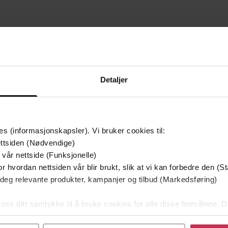
mium
Premium
g på tilbud
Detaljer
es (informasjonskapsler). Vi bruker cookies til:
ttsiden (Nødvendige)
 vår nettside (Funksjonelle)
r hvordan nettsiden vår blir brukt, slik at vi kan forbedre den (St
 deg relevante produkter, kampanjer og tilbud (Markedsføring)
 oss ditt samtykke til å bruke cookies for alle disse formålene. D
l ved å klikke på «Tilpass». Du kan når som helst trekke tilbake
129,-
79,-