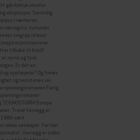
litt gårdsbruk utenfor
ftig eksplosjon. Samtidig
vplass i nærheten.
r næringsliv, turismen
tenes inngrep utløser
onspirasjonsteoriene
er tilbake til Adolf
 er norsk og tysk
ningen. Er det en
d og opptøyene? Og finnes
lighet og nazistenes vei
ke spenningsromanen Farlig
s spenningsromaner
e og TEKNOSTORM Europa
 baner. Trond Vernegg er
n 1986 vært
n rekke selskaper. Før han
journalist. Vernegg er siden
em av både Det Norske