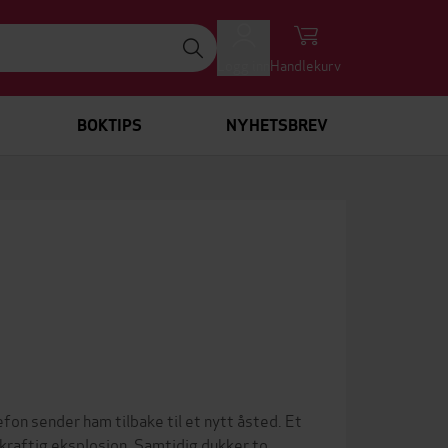
Logg inn
Handlekurv
BOKTIPS
NYHETSBREV
fon sender ham tilbake til et nytt åsted. Et
 kraftig eksplosjon. Samtidig dukker to