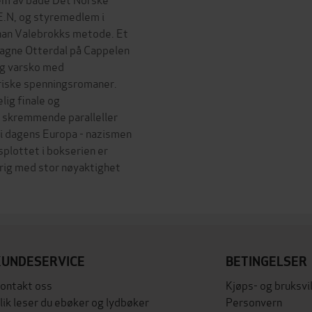
E.N, og styremedlem i
 han Valebrokks metode. Et
Magne Otterdal på Cappelen
ig varsko med
toriske spenningsromaner.
ig finale og
 skremmende paralleller
i dagens Europa - nazismen
plottet i bokserien er
krig med stor nøyaktighet
KUNDESERVICE
BETINGELSER
ontakt oss
Kjøps- og bruksvi
lik leser du ebøker og lydbøker
Personvern