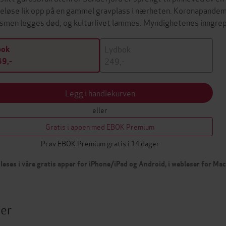
eløse lik opp på en gammel gravplass i nærheten. Koronapandemi
ismen legges død, og kulturlivet lammes. Myndighetenes inngre
Lydbok
bok
249,-
9,-
Legg i handlekurven
eller
Gratis i appen med EBOK Premium
Prøv EBOK Premium gratis i 14 dager
leses i våre gratis apper for iPhone/iPad og Android, i webleser for Ma
ter