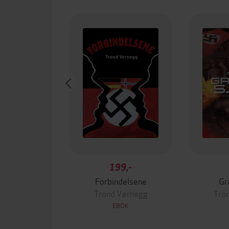
199,-
Forbindelsene
Gr
Trond Vernegg
Tro
EBOK