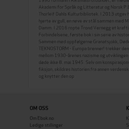
Akademi for Språk og Litteratur og Norsk P.
Thorleif Dahls Kulturbibliotek. I 2013 utgav
hjerte av gull, en neve av stål sammen med 
Damm. I 2016 ropte Trond Vernegg et kraft
Forbindelsene, første bok i sin serie av his
Sammen med oppfølgerne Granatsjokk, Dødel
TEKNOSTORM - Europa brenner! trekker den
mellom 1930-årenes nazisme og utviklingen 
døde ikke 8. mai 1945. Selv om konspirasjons
fiksjon, skildres historien fra annen verdens
OM OSS
Om Ebok.no
K
Ledige stillinger
S