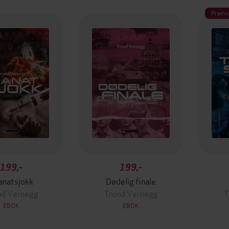
Premi
199,-
199,-
anatsjokk
Dødelig finale
nd Vernegg
Trond Vernegg
T
EBOK
EBOK