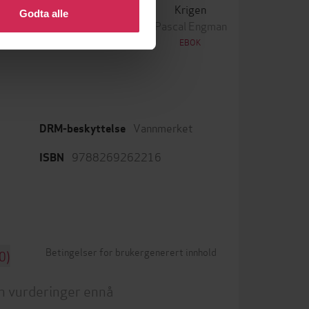
Ingen
Krigen
Godta alle
ascal Engman
Pascal Engman
EBOK
EBOK
Vannmerket
DRM-beskyttelse
9788269262216
ISBN
Betingelser for brukergenerert innhold
0)
n vurderinger ennå