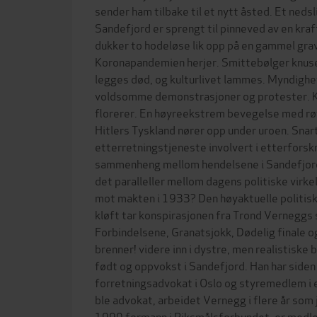
sender ham tilbake til et nytt åsted. Et neds
Sandefjord er sprengt til pinneved av en kra
dukker to hodeløse lik opp på en gammel gra
Koronapandemien herjer. Smittebølger knuse
legges død, og kulturlivet lammes. Myndighe
voldsomme demonstrasjoner og protester. K
florerer. En høyreekstrem bevegelse med røtt
Hitlers Tyskland nører opp under uroen. Snart
etterretningstjeneste involvert i etterforsk
sammenheng mellom hendelsene i Sandefjor
det paralleller mellom dagens politiske virke
mot makten i 1933? Den høyaktuelle politis
kløft tar konspirasjonen fra Trond Vernegg
Forbindelsene, Granatsjokk, Dødelig final
brenner! videre inn i dystre, men realistiske
født og oppvokst i Sandefjord. Han har side
forretningsadvokat i Oslo og styremedlem i e
ble advokat, arbeidet Vernegg i flere år som 
1990 formann i Riksmålsforbundet, er medl