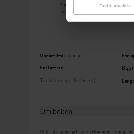
Minnesota
Godta utvalgte
Jo Nesbø
Jørn
EBOK
roman
Undertittel
Forla
Forfattere
Utgit
Trond Vernegg
(forfatter)
Leng
Om boken
Politistasjonssjef Jacob Briesens frihelg har