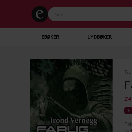
EBØKER
LYDBØKER
Tro
F
24
P
Pol
ned