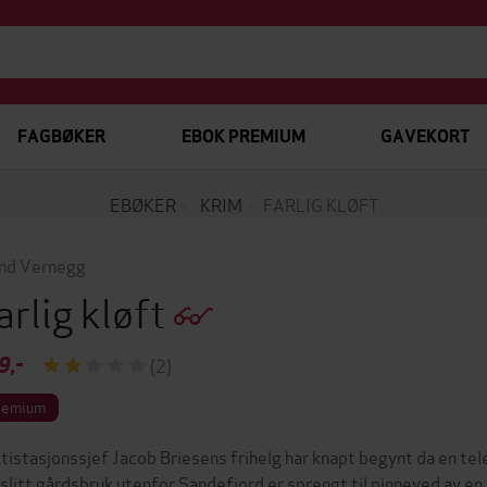
FAGBØKER
EBOK PREMIUM
GAVEKORT
EBØKER
KRIM
FARLIG KLØFT
nd Vernegg
arlig kløft
9,-
(2)
remium
itistasjonssjef Jacob Briesens frihelg har knapt begynt da en tele
slitt gårdsbruk utenfor Sandefjord er sprengt til pinneved av en