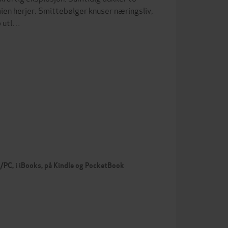
en herjer. Smittebølger knuser næringsliv,
p utl…
c/PC, i iBooks, på Kindle og PocketBook