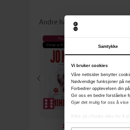
Andre har også kjøpt
Premium
Pre
Vinner av Rivertonprisen
Første gan
Samtykke
Vi bruker cookies
Våre nettsider benytter cooki
Nødvendige funksjoner på ne
Forbedrer opplevelsen din på
Gir oss en bedre forståelse fo
Gjør det mulig for oss å vise
Klikk på «Godta alle» for å gi
samtykke til spesifikke formå
129,-