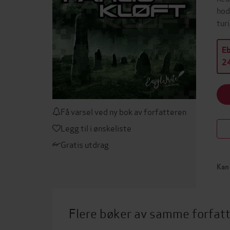
hod
tur
E
24
Få varsel ved ny bok av forfatteren
Legg til i ønskeliste
Gratis utdrag
Kan 
Flere bøker av samme forfat