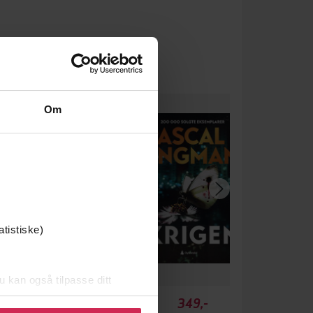
Om
atistiske)
u kan også tilpasse ditt
 eller endre ditt samtykke.
99,-
349,-