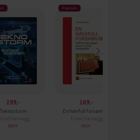
um
Premium
199,-
169,-
Teknostorm
En halvfull forsamling
rond Vernegg
Trond Vernegg
EBOK
EBOK