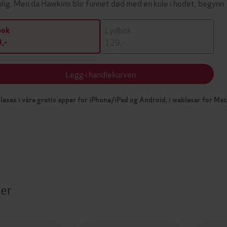
lig. Men da Hawkins blir funnet død med en kule i hodet, begyn
Lydbok
bok
129,-
,-
Legg i handlekurven
leses i våre gratis apper for iPhone/iPad og Android, i webleser for Ma
ter