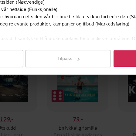
ttsiden (Nødvendige)
 vår nettside (Funksjonelle)
r hvordan nettsiden vår blir brukt, slik at vi kan forbedre den (St
 deg relevante produkter, kampanjer og tilbud (Markedsføring)
mium
Premium
g på tilbud
 oss ditt samtykke til å bruke cookies for alle disse formålene. D
l ved å klikke på «Tilpass». Du kan når som helst trekke tilbake
Tilpass
129,-
79,-
Utskudd
En lykkelig familie
 Lier Horst
Stian Hjelvin Andersen
P