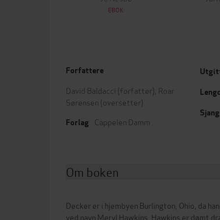
EBOK
Forfattere
Utgit
David Baldacci
(forfatter),
Roar
Leng
Sørensen
(oversetter)
Sjang
Cappelen Damm
Forlag
Om boken
Decker er i hjembyen Burlington, Ohio, da han
ved navn Meryl Hawkins. Hawkins er dømt dra