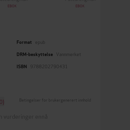
EBOK
EBOK
epub
Format
Vannmerket
DRM-beskyttelse
9788202790431
ISBN
Betingelser for brukergenerert innhold
0)
n vurderinger ennå