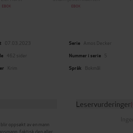
EBOK
EBOK
07.03.2023
Amos Decker
t
Serie
462
sider
5
de
Nummer i serie
Krim
Bokmål
er
Språk
Leservurderinger
(
Inge
 blir oppsøkt av en mann
psmann, faktisk den aller