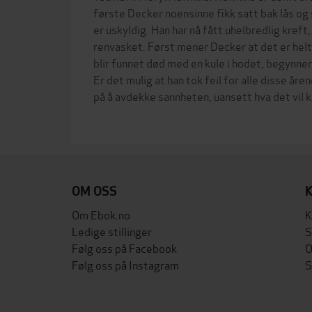
første Decker noensinne fikk satt bak lås og 
er uskyldig. Han har nå fått uhelbredlig kreft,
renvasket. Først mener Decker at det er hel
blir funnet død med en kule i hodet, begynner 
Er det mulig at han tok feil for alle disse å
på å avdekke sannheten, uansett hva det vil 
OM OSS
Om Ebok.no
K
Ledige stillinger
S
Følg oss på Facebook
O
Følg oss på Instagram
S