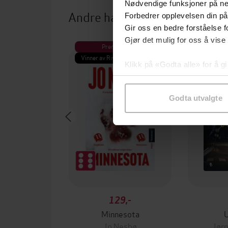
Nødvendige funksjoner på ne
Andre har også kjøpt
Forbedrer opplevelsen din på
Gir oss en bedre forståelse fo
Gjør det mulig for oss å vise
Premium
Pre
Vinner av Rivertonprisen
Første gan
Klikk på «Godta alle» for å gi
samtykke til spesifikke formå
Godta utvalgte
129,-
Minnesota
Jo Nesbø
Jørn