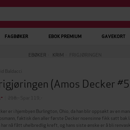
FAGBØKER
EBOK PREMIUM
GAVEKORT
EBØKER
KRIM
FRIGJØRINGEN
id Baldacci
rigjøringen
(Amos Decker #5
,-
|
218,-
Spar 119,-
ker er i hjembyen Burlington, Ohio, da han blir oppsøkt av en m
psmann, faktisk den aller første Decker noensinne fikk satt bak l
 har nå fått uhelbredlig kreft, og hans siste ønske er å bli renva