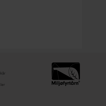
lkår
ler