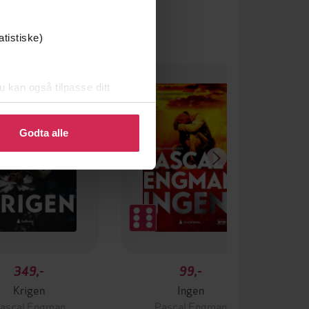
atistiske)
u kan også tilpasse ditt
 eller endre ditt samtykke.
Godta alle
349,-
99,-
Krigen
Ingen
ascal Engman
Pascal Engman