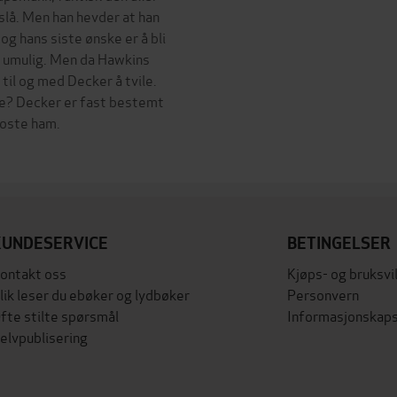
slå. Men han hevder at han
 og hans siste ønske er å bli
t umulig. Men da Hawkins
til og med Decker å tvile.
rene? Decker er fast bestemt
koste ham.
KUNDESERVICE
BETINGELSER
ontakt oss
Kjøps- og bruksvi
lik leser du ebøker og lydbøker
Personvern
fte stilte spørsmål
Informasjonskaps
elvpublisering