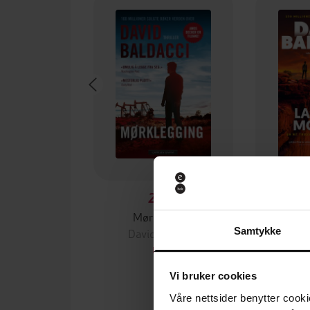
229,-
Mørklegging
Lang 
Samtykke
David Baldacci
Dav
EBOK
Vi bruker cookies
Våre nettsider benytter cooki