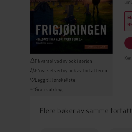
umu
E
99
Kan 
Få varsel ved ny bok i serien
Få varsel ved ny bok av forfatteren
Legg til i ønskeliste
Gratis utdrag
Flere bøker av samme forfat