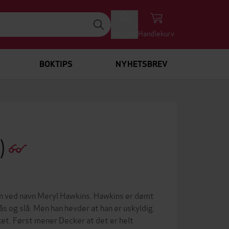
Logg inn
Handlekurv
BOKTIPS
NYHETSBREV
)
ann ved navn Meryl Hawkins. Hawkins er dømt
ås og slå. Men han hevder at han er uskyldig.
sket. Først mener Decker at det er helt