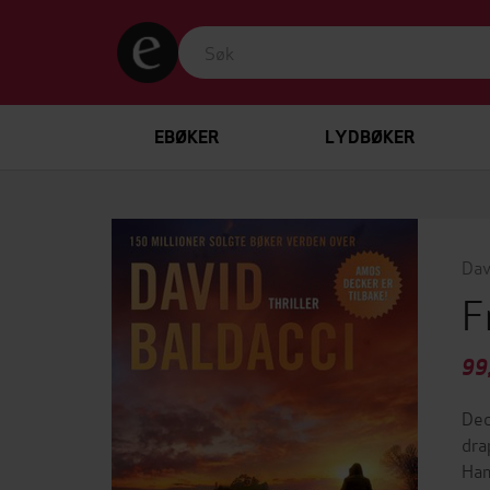
EBØKER
LYDBØKER
Dav
F
99
Dec
dra
Han