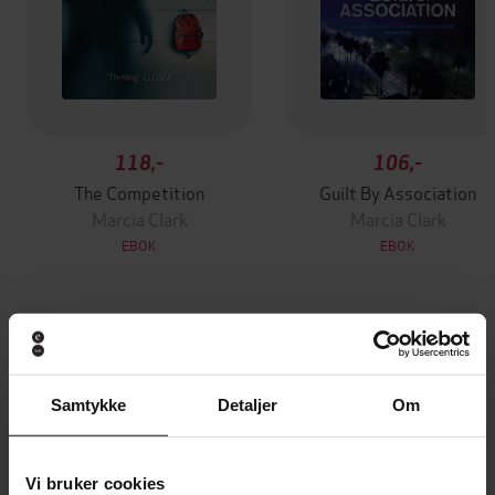
118,-
106,-
The Competition
Guilt By Association
Marcia Clark
Marcia Clark
EBOK
EBOK
Andre har også kjøpt
Samtykke
Detaljer
Om
Premium
Premium
Vinner av Rivertonprisen
Vi bruker cookies