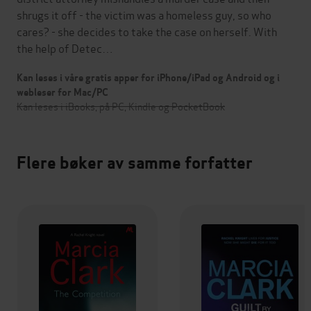
shrugs it off - the victim was a homeless guy, so who
cares? - she decides to take the case on herself. With
the help of Detec…
Kan leses i våre gratis apper for iPhone/iPad og Android og i
webleser for Mac/PC
Kan leses i iBooks, på PC, Kindle og PocketBook
Flere bøker av samme forfatter