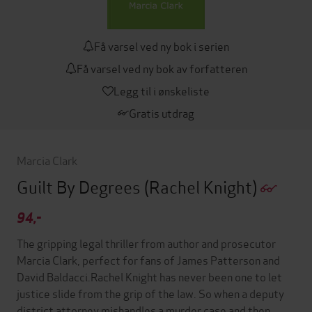
Få varsel ved ny bok i serien
Få varsel ved ny bok av forfatteren
Legg til i ønskeliste
Gratis utdrag
Marcia Clark
Guilt By Degrees
(Rachel Knight)
94,-
The gripping legal thriller from author and prosecutor
Marcia Clark, perfect for fans of James Patterson and
David Baldacci.Rachel Knight has never been one to let
justice slide from the grip of the law. So when a deputy
district attorney mishandles a murder case and then