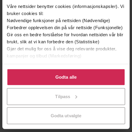
Våre nettsider benytter cookies (informasjonskapsler). Vi
bruker cookies til:
Nødvendige funksjoner på nettsiden (Nødvendige)
Forbedrer opplevelsen din på vår nettside (Funksjonelle)
Gir oss en bedre forståelse for hvordan nettsiden vår blir
brukt, slik at vi kan forbedre den (Statistiske)
Gjør det mulig for oss å vise deg relevante produkter,
kampanjer og tilbud (Markedsføring)
199,-
349,-
Klikk på «Godta alle» for å gi oss ditt samtykke til å
bruke cookies for alle disse formålene. Du kan også
Godta alle
Minnesota
Utskudd
tilpasse ditt samtykke til spesifikke formål ved å klikke
Jo Nesbø
Jørn Lier Horst
på «Tilpass». Du kan når som helst trekke tilbake eller
EBOK
EBOK
Tilpass
endre ditt samtykke.
Godta utvalgte
A Rachel Knight novel
Undertittel