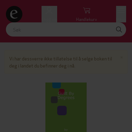
Logg inn
Handlekurv
Meny
Lu
×
Vi har dessverre ikke tillatelse til å selge boken til
deg i landet du befinner deg i nå.