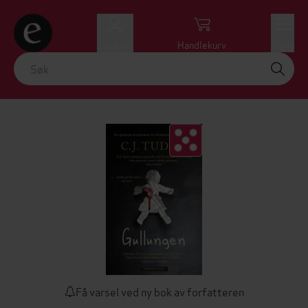
Logg inn
Handlekurv
Meny
Få varsel ved ny bok av forfatteren