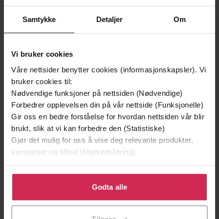
Samtykke
Detaljer
Om
Vi bruker cookies
Våre nettsider benytter cookies (informasjonskapsler). Vi
bruker cookies til:
Nødvendige funksjoner på nettsiden (Nødvendige)
Forbedrer opplevelsen din på vår nettside (Funksjonelle)
249,-
169,-
Gir oss en bedre forståelse for hvordan nettsiden vår blir
Krittmannen
Selfies
brukt, slik at vi kan forbedre den (Statistiske)
C.J. Tudor
Jussi Adler-Olsen
Gjør det mulig for oss å vise deg relevante produkter,
EBOK
EBOK
kampanjer og tilbud (Markedsføring)
Klikk på «Godta alle» for å gi oss ditt samtykke til å
bruke cookies for alle disse formålene. Du kan også
Godta alle
tilpasse ditt samtykke til spesifikke formål ved å klikke
C.J. Tudor
(forfatter),
Guro Dimmen
Forfattere
på «Tilpass». Du kan når som helst trekke tilbake eller
(oversetter)
Tilpass