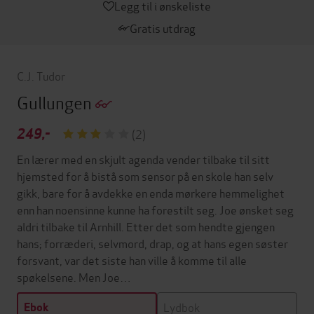
Legg til i ønskeliste
Gratis utdrag
C.J. Tudor
Gullungen
249,-
(2)
En lærer med en skjult agenda vender tilbake til sitt
hjemsted for å bistå som sensor på en skole han selv
gikk, bare for å avdekke en enda mørkere hemmelighet
enn han noensinne kunne ha forestilt seg. Joe ønsket seg
aldri tilbake til Arnhill. Etter det som hendte gjengen
hans; forræderi, selvmord, drap, og at hans egen søster
forsvant, var det siste han ville å komme til alle
spøkelsene. Men Joe…
Lydbok
Ebok