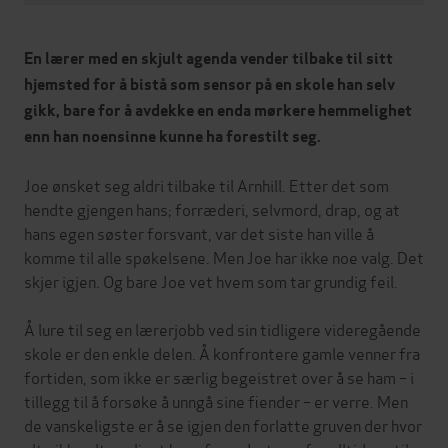
En lærer med en skjult agenda vender tilbake til sitt
hjemsted for å bistå som sensor på en skole han selv
gikk, bare for å avdekke en enda mørkere hemmelighet
enn han noensinne kunne ha forestilt seg.
Joe ønsket seg aldri tilbake til Arnhill. Etter det som
hendte gjengen hans; forræderi, selvmord, drap, og at
hans egen søster forsvant, var det siste han ville å
komme til alle spøkelsene. Men Joe har ikke noe valg. Det
skjer igjen. Og bare Joe vet hvem som tar grundig feil.
Å lure til seg en lærerjobb ved sin tidligere videregående
skole er den enkle delen. Å konfrontere gamle venner fra
fortiden, som ikke er særlig begeistret over å se ham – i
tillegg til å forsøke å unngå sine fiender – er verre. Men
de vanskeligste er å se igjen den forlatte gruven der hvor