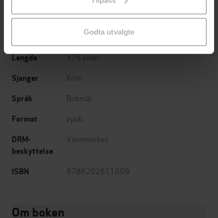
endre ditt samtykke.
Cappelen Damm
Forlag
Godta utvalgte
23.01.2019
Utgitt
376
sider
Lengde
Krim
Sjanger
Bokmål
Språk
epub
Format
Vannmerket
DRM-
beskyttelse
9788202611699
ISBN
Om boken