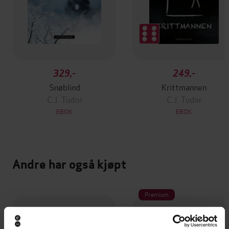
329,-
249,-
Snøblind
Krittmannen
C.J. Tudor
C.J. Tudor
EBOK
EBOK
Andre har også kjøpt
Premium