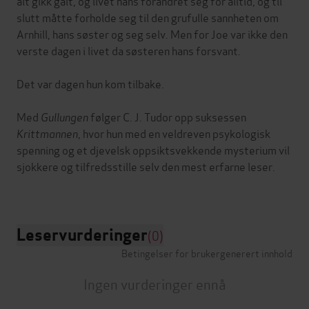
alt gikk galt, og livet hans forandret seg for alltid, og til
slutt måtte forholde seg til den grufulle sannheten om
Arnhill, hans søster og seg selv. Men for Joe var ikke den
verste dagen i livet da søsteren hans forsvant.
Det var dagen hun kom tilbake.
Med
Gullungen
følger C. J. Tudor opp suksessen
Krittmannen
, hvor hun med en veldreven psykologisk
spenning og et djevelsk oppsiktsvekkende mysterium vil
sjokkere og tilfredsstille selv den mest erfarne leser.
Leservurderinger
(0)
Betingelser for brukergenerert innhold
Ingen vurderinger ennå