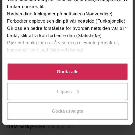
Undertittel
bruker cookies til:
Frode Eie Larsen
(forfatter)
Forfattere
Nødvendige funksjoner på nettsiden (Nødvendige)
Forbedrer opplevelsen din på vår nettside (Funksjonelle)
Liv forlag
Forlag
Gir oss en bedre forståelse for hvordan nettsiden vår blir
brukt, slik at vi kan forbedre den (Statistiske)
14.12.2016
Utgitt
Gjør det mulig for oss å vise deg relevante produkter,
383
sider
kampanjer og tilbud (Markedsføring)
Lengde
Krim
Sjanger
Klikk på «Godta alle» for å gi oss ditt samtykke til å
bruke cookies for alle disse formålene. Du kan også
Godta alle
Oskar Myhre
Serie
tilpasse ditt samtykke til spesifikke formål ved å klikke
på «Tilpass». Du kan når som helst trekke tilbake eller
1
Nummer i serie
Tilpass
endre ditt samtykke.
Bokmål
Språk
Godta utvalgte
epub
Format
Vannmerket
DRM-beskyttelse