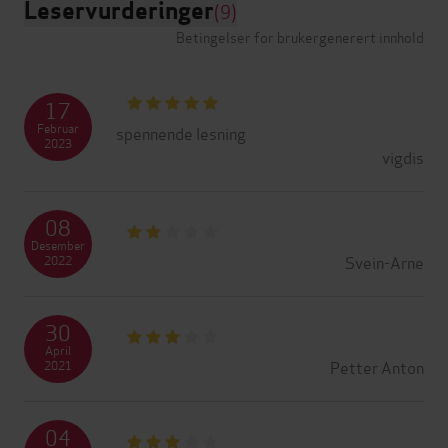
Leservurderinger
(9)
Betingelser for brukergenerert innhold
17
Februar
spennende lesning
2023
vigdis
08
Desember
Svein-Arne
2022
30
April
Petter Anton
2021
04