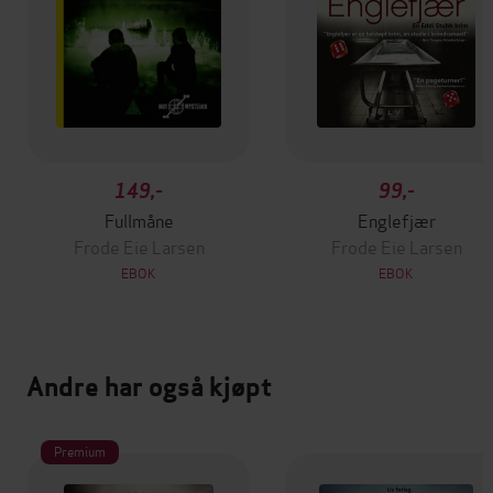
149,-
99,-
Fullmåne
Englefjær
Frode Eie Larsen
Frode Eie Larsen
EBOK
EBOK
Andre har også kjøpt
Premium