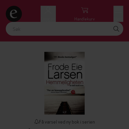
Logg inn
Handlekurv
Meny
Få varsel ved ny bok i serien