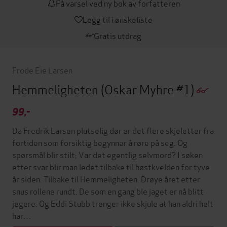
Få varsel ved ny bok av forfatteren
Legg til i ønskeliste
Gratis utdrag
Frode Eie Larsen
Hemmeligheten
(Oskar Myhre #1)
99,-
Da Fredrik Larsen plutselig dør er det flere skjeletter fra
fortiden som forsiktig begynner å røre på seg. Og
spørsmål blir stilt; Var det egentlig selvmord? I søken
etter svar blir man ledet tilbake til høstkvelden for tyve
år siden. Tilbake til Hemmeligheten. Drøye året etter
snus rollene rundt. De som en gang ble jaget er nå blitt
jegere. Og Eddi Stubb trenger ikke skjule at han aldri helt
har…