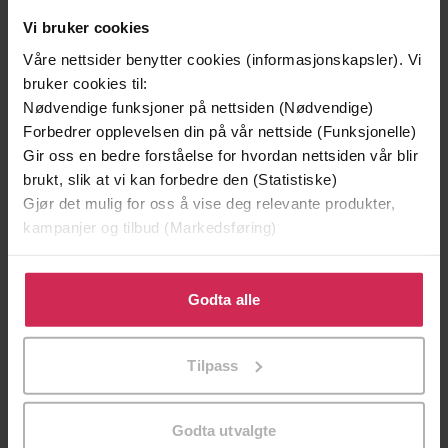
Vi bruker cookies
Våre nettsider benytter cookies (informasjonskapsler). Vi
bruker cookies til:
Nødvendige funksjoner på nettsiden (Nødvendige)
Forbedrer opplevelsen din på vår nettside (Funksjonelle)
Gir oss en bedre forståelse for hvordan nettsiden vår blir
brukt, slik at vi kan forbedre den (Statistiske)
Gjør det mulig for oss å vise deg relevante produkter,
kampanjer og tilbud (Markedsføring)
199,-
349,-
Klikk på «Godta alle» for å gi oss ditt samtykke til å
Minnesota
Utskudd
bruke cookies for alle disse formålene. Du kan også
Godta alle
Jo Nesbø
Jørn Lier Horst
tilpasse ditt samtykke til spesifikke formål ved å klikke
på «Tilpass». Du kan når som helst trekke tilbake eller
EBOK
EBOK
Tilpass
endre ditt samtykke.
Godta utvalgte