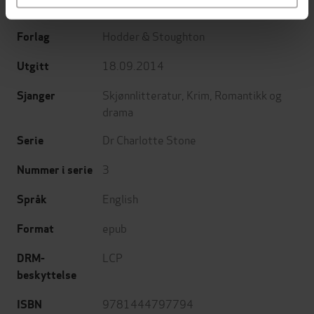
Karen Robards
(forfatter)
Forfattere
Hodder & Stoughton
Forlag
18.09.2014
Utgitt
Skjønnlitteratur
,
Krim
,
Romantikk og
Sjanger
drama
Dr Charlotte Stone
Serie
3
Nummer i serie
English
Språk
epub
Format
LCP
DRM-
beskyttelse
9781444797794
ISBN