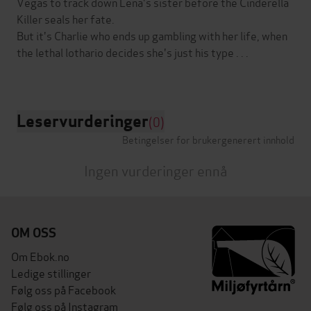
Vegas to track down Lena's sister before the Cinderella
Killer seals her fate.
But it's Charlie who ends up gambling with her life, when
the lethal lothario decides she's just his type . . .
Leservurderinger
(0)
Betingelser for brukergenerert innhold
Ingen vurderinger ennå
OM OSS
Om Ebok.no
Ledige stillinger
Følg oss på Facebook
Følg oss på Instagram