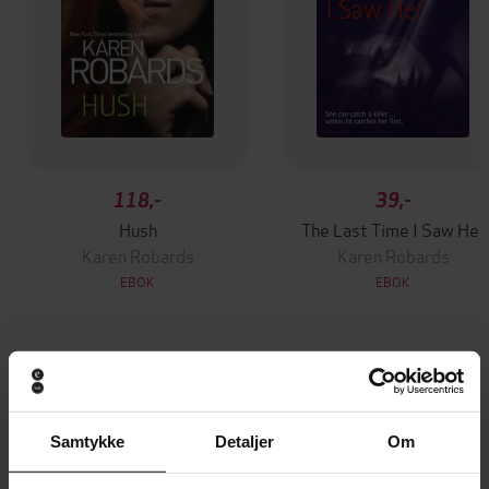
118,-
39,-
Hush
The Last Time I Saw Her
Karen Robards
Karen Robards
EBOK
EBOK
Andre har også kjøpt
Samtykke
Detaljer
Om
Premium
Premium
Vinner av Rivertonprisen
Første gang på tilbud