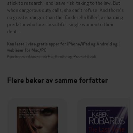
stick to research - and leave risk-taking to the law. But
when dangerous duty calls, she can't refuse. And there's
no greater danger than the 'Cinderella Killer', a charming
predator who lures beautiful, single women to their
deat…
Kan leses i våre gratis apper for iPhone/iPad og Android og i
webleser for Mac/PC
Kan leses i iBooks, på PC, Kindle og PocketBook
Flere bøker av samme forfatter