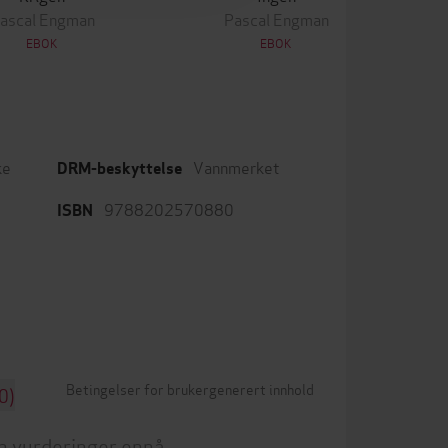
ascal Engman
Pascal Engman
EBOK
EBOK
ke
Vannmerket
DRM-beskyttelse
9788202570880
ISBN
Betingelser for brukergenerert innhold
0)
n vurderinger ennå