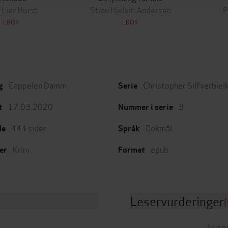
 Lier Horst
Stian Hjelvin Andersen
P
EBOK
EBOK
Cappelen Damm
Christopher Silfverbiel
g
Serie
17.03.2020
3
t
Nummer i serie
444
sider
Bokmål
de
Språk
Krim
epub
er
Format
Leservurderinger
(
Inge