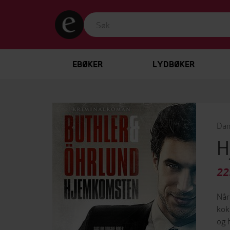
EBØKER
LYDBØKER
Dan
H
22
Når
kok
og 