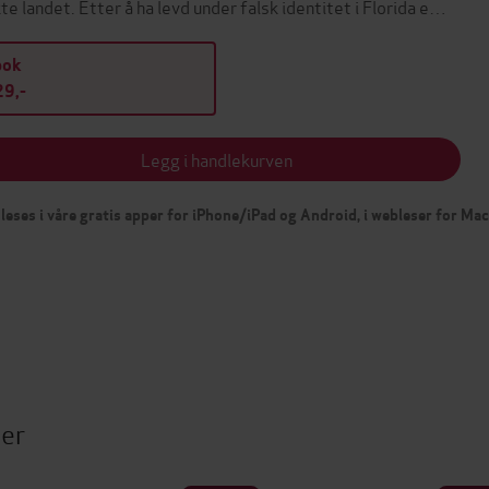
kte landet. Etter å ha levd under falsk identitet i Florida e…
bok
9,-
Legg i handlekurven
leses i våre gratis apper for iPhone/iPad og Android, i webleser for Ma
ter