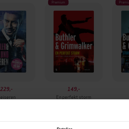
Premium
Premi
229,-
149,-
eiseren
En perfekt storm
n Buthler
Dan Buthler
EBOK
EBOK