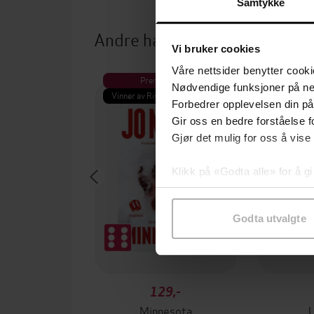
Samtykke
Andre har også kjøpt
Vi bruker cookies
Våre nettsider benytter cooki
Premium
Pre
Nødvendige funksjoner på ne
Vinner av Rivertonprisen
Første gan
Forbedrer opplevelsen din på
Gir oss en bedre forståelse fo
Gjør det mulig for oss å vise
Klikk på «Godta alle» for å gi
samtykke til spesifikke formå
Godta utvalgte
129,-
Minnesota