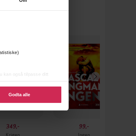
Om
atistiske)
u kan også tilpasse ditt
 eller endre ditt samtykke.
Godta alle
349,-
99,-
Krigen
Ingen