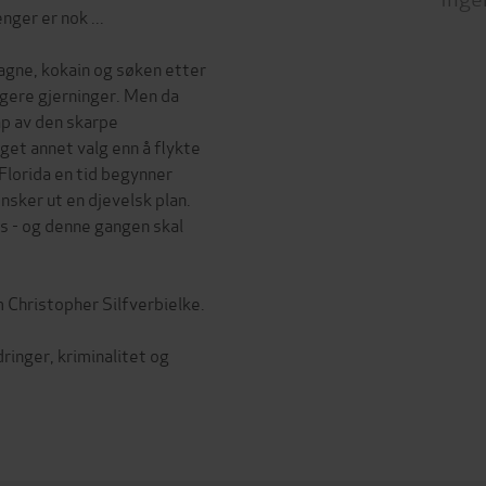
nger er nok ...
agne, kokain og søken etter
ligere gjerninger. Men da
ap av den skarpe
get annet valg enn å flykte
 Florida en tid begynner
sker ut en djevelsk plan.
s - og denne gangen skal
 Christopher Silfverbielke.
ringer, kriminalitet og