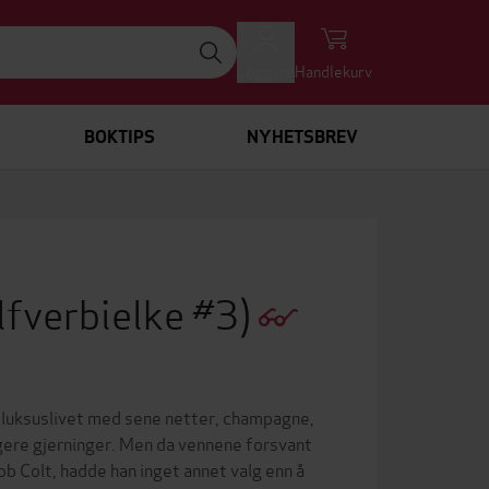
Logg inn
Handlekurv
BOKTIPS
NYHETSBREV
lfverbielke #3)
lle luksuslivet med sene netter, champagne,
ligere gjerninger. Men da vennene forsvant
ob Colt, hadde han inget annet valg enn å