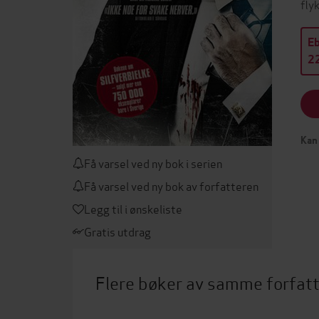
fly
E
22
Kan 
Få varsel ved ny bok i serien
Få varsel ved ny bok av forfatteren
Legg til i ønskeliste
Gratis utdrag
Flere bøker av samme forfat