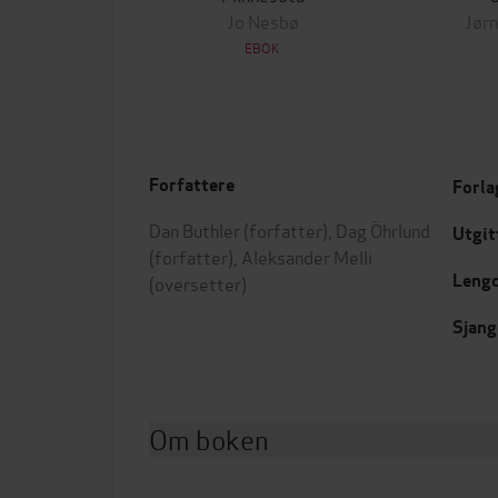
Jo Nesbø
Jørn
EBOK
Forfattere
Forla
Dan Buthler
(forfatter),
Dag Öhrlund
Utgit
(forfatter),
Aleksander Melli
Leng
(oversetter)
Sjang
Om boken