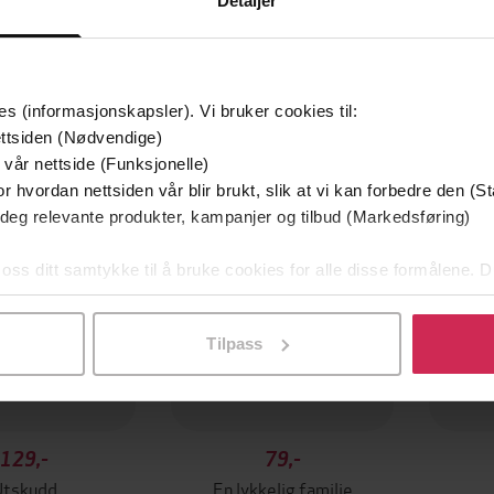
Detaljer
es (informasjonskapsler). Vi bruker cookies til:
mium
Premium
ttsiden (Nødvendige)
g på tilbud
 vår nettside (Funksjonelle)
r hvordan nettsiden vår blir brukt, slik at vi kan forbedre den (St
 deg relevante produkter, kampanjer og tilbud (Markedsføring)
 oss ditt samtykke til å bruke cookies for alle disse formålene. D
l ved å klikke på «Tilpass». Du kan når som helst trekke tilbake
Tilpass
129,-
79,-
Utskudd
En lykkelig familie