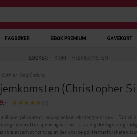
FAGBØKER
EBOK PREMIUM
GAVEKORT
EBØKER
KRIM
HJEMKOMSTEN
 Buthler
,
Dag Öhrlund
jemkomsten
(Christopher Si
9,-
(1)
 millioner på kontoer, sex og kokain ikke lenger er nok ... Det vi
ain og søken etter spenning har ført til stadig dristigere og far
han ble etterlyst for drap av den skarpe politietterforskeren Jac