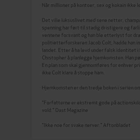
Når millioner på kontoer, sex og kokain ikke le
Det ville luksuslivet med sene netter, champ
spenning har ført til stadig dristigere og far
vennene forsvant og han ble etterlyst for dr
politietterforskeren Jacob Colt, hadde han in
landet. Etter å ha levd under falsk identitet i
Chistopher å planlegge hjemkomsten. Han pøn
En plan som skal gjennomføres for enhver pri
ikke Colt klare å stoppe ham.
Hjemkomsten er den tredje boken i serien om
"Forfatterne er ekstremt gode på actionskild
vold." Dast Magazine