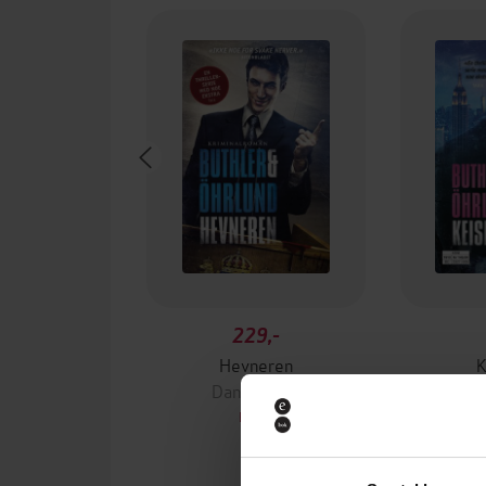
229,-
Hevneren
K
Dan Buthler
Da
EBOK