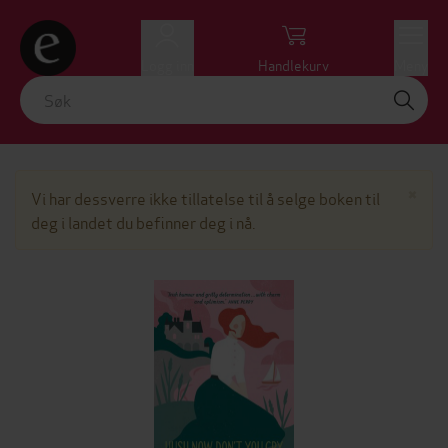
Logg inn
Handlekurv
Meny
Lu
×
Vi har dessverre ikke tillatelse til å selge boken til
deg i landet du befinner deg i nå.