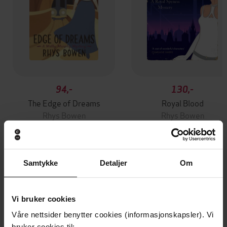
94,-
130,-
The Edge of Dreams
Royal Blood
Rhys Bowen
Rhys Bowen
EBOK
EBOK
Samtykke
Detaljer
Om
Andre har også kjøpt
Vi bruker cookies
Premium
Premium
Våre nettsider benytter cookies (informasjonskapsler). Vi
Vinner av Rivertonprisen
Første gang på tilbud
bruker cookies til: