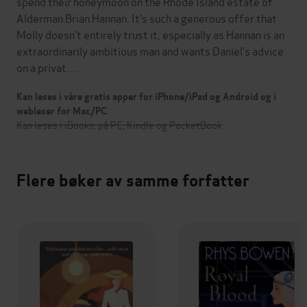
spend their honeymoon on the Rhode Island estate of
Alderman Brian Hannan. It’s such a generous offer that
Molly doesn’t entirely trust it, especially as Hannan is an
extraordinarily ambitious man and wants Daniel’s advice
on a privat…
Kan leses i våre gratis apper for iPhone/iPad og Android og i
webleser for Mac/PC
Kan leses i iBooks, på PC, Kindle og PocketBook
Flere bøker av samme forfatter