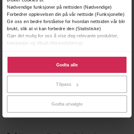
Nødvendige funksjoner på nettsiden (Nødvendige)
Forbedrer opplevelsen din på vår nettside (Funksjonelle)
Gir oss en bedre forståelse for hvordan nettsiden vår blir
brukt, slik at vi kan forbedre den (Statistiske)
Gjør det mulig for oss å vise deg relevante produkter,
kampanjer og tilbud (Markedsføring)
Klikk på «Godta alle» for å gi oss ditt samtykke til å
bruke cookies for alle disse formålene. Du kan også
Godta alle
tilpasse ditt samtykke til spesifikke formål ved å klikke
på «Tilpass». Du kan når som helst trekke tilbake eller
199,-
349,-
Tilpass
endre ditt samtykke.
Minnesota
Utskudd
Jo Nesbø
Jørn Lier Horst
EBOK
EBOK
Godta utvalgte