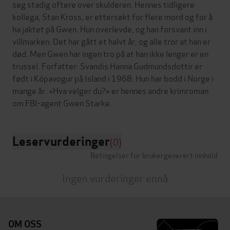
seg stadig oftere over skulderen. Hennes tidligere
kollega, Stan Kross, er ettersøkt for flere mord og for å
ha jaktet på Gwen. Hun overlevde, og han forsvant inn i
villmarken. Det har gått et halvt år, og alle tror at han er
død. Men Gwen har ingen tro på at han ikke lenger er en
trussel. Forfatter: Svandis Hanna Gudmundsdottir er
født i Kópavogur på Island i 1968. Hun har bodd i Norge i
mange år. «Hva velger du?» er hennes andre krimroman
Leservurderinger
(0)
Betingelser for brukergenerert innhold
Ingen vurderinger ennå
OM OSS