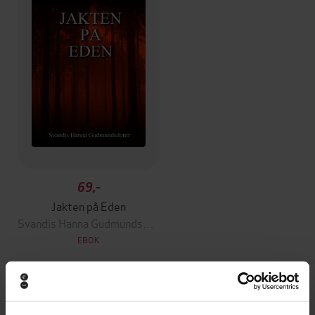
69,-
Jakten på Eden
Svandis Hanna Gudmundsdottir
EBOK
Andre har også kjøpt