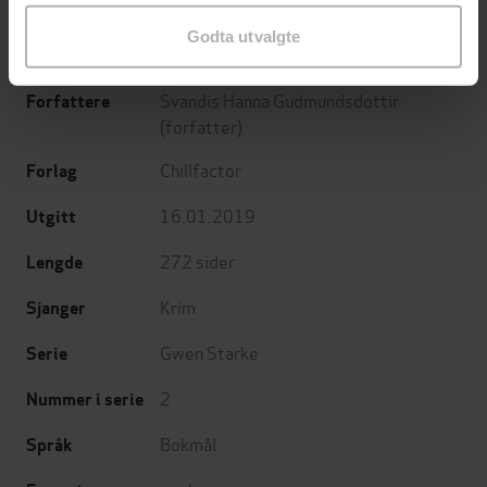
Godta utvalgte
Svandis Hanna Gudmundsdottir
Forfattere
(forfatter)
Chillfactor
Forlag
16.01.2019
Utgitt
272
sider
Lengde
Krim
Sjanger
Gwen Starke
Serie
2
Nummer i serie
Bokmål
Språk