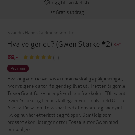
Legg til i ønskeliste
Gratis utdrag
Svandis Hanna Gudmundsdottir
Hva velger du?
(Gwen Starke #2)
69,-
(1)
Premium
Hva velger du er en reise i umenneskelige påkjenninger,
hvor valgene du tar, følger deg livet ut. Tretten år gamle
Tessa Grant forsvinner på vei hjem fra skolen. FBI-agent
Gwen Starke og hennes kollegaer ved Healy Field Office i
Alaska får saken. Tessa har levd et ensomt og anonymt
liv, og hun har etterlatt seg få spor. Samtidig som
presset øker i letingen etter Tessa, sliter Gwen med
personlige …