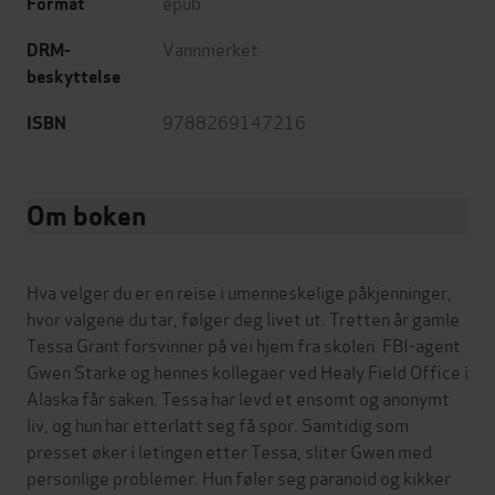
epub
Format
Vannmerket
DRM-
beskyttelse
9788269147216
ISBN
Om boken
Hva velger du er en reise i umenneskelige påkjenninger,
hvor valgene du tar, følger deg livet ut. Tretten år gamle
Tessa Grant forsvinner på vei hjem fra skolen. FBI-agent
Gwen Starke og hennes kollegaer ved Healy Field Office i
Alaska får saken. Tessa har levd et ensomt og anonymt
liv, og hun har etterlatt seg få spor. Samtidig som
presset øker i letingen etter Tessa, sliter Gwen med
personlige problemer. Hun føler seg paranoid og kikker