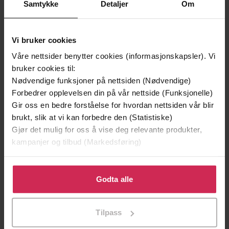
Samtykke
Detaljer
Om
Premium
Premium
Vi bruker cookies
Våre nettsider benytter cookies (informasjonskapsler). Vi
bruker cookies til:
Nødvendige funksjoner på nettsiden (Nødvendige)
Forbedrer opplevelsen din på vår nettside (Funksjonelle)
Gir oss en bedre forståelse for hvordan nettsiden vår blir
brukt, slik at vi kan forbedre den (Statistiske)
Gjør det mulig for oss å vise deg relevante produkter,
kampanjer og tilbud (Markedsføring)
Klikk på «Godta alle» for å gi oss ditt samtykke til å
bruke cookies for alle disse formålene. Du kan også
Godta alle
169,-
169,-
tilpasse ditt samtykke til spesifikke formål ved å klikke
Macbeth
Tørst
på «Tilpass». Du kan når som helst trekke tilbake eller
Jo Nesbø
Jo Nesbø
Tilpass
endre ditt samtykke.
EBOK
EBOK