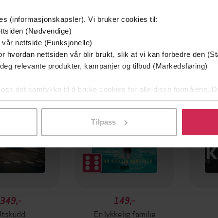
es (informasjonskapsler). Vi bruker cookies til:
ttsiden (Nødvendige)
 vår nettside (Funksjonelle)
mium
Premium
r hvordan nettsiden vår blir brukt, slik at vi kan forbedre den (St
g på tilbud
 deg relevante produkter, kampanjer og tilbud (Markedsføring)
 oss ditt samtykke til å bruke cookies for alle disse formålene. D
l ved å klikke på «Tilpass». Du kan når som helst trekke tilbake
Tilpass
349,-
149,-
Utskudd
En lykkelig familie