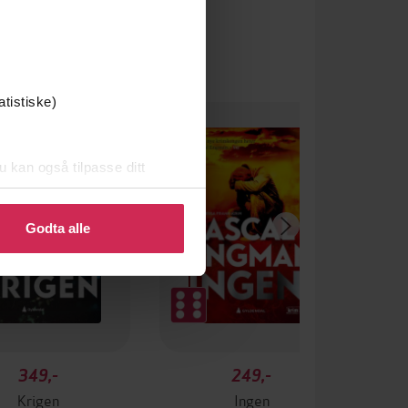
atistiske)
u kan også tilpasse ditt
 eller endre ditt samtykke.
Godta alle
349,-
249,-
Krigen
Ingen