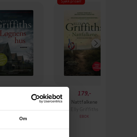
Sjekk prisen!
179,-
179,-
Løgnens hus
Nattfalkene
Elly Griffiths
Elly Griffiths
EBOK
EBOK
Om