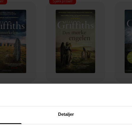
en!
Sjekk prisen!
179,-
179,-
insirkelen
Den mørke engelen
y Griffiths
Elly Griffiths
EBOK
EBOK
Detaljer