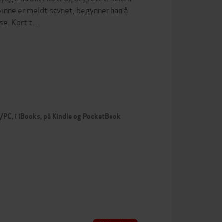
kvinne er meldt savnet, begynner han å
øse. Kort t…
c/PC, i iBooks, på Kindle og PocketBook