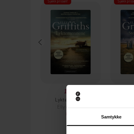
Sjekk prisen!
Sjekk pris
179,-
Lyktemennene
Ste
Elly Griffiths
Ell
EBOK
Samtykke