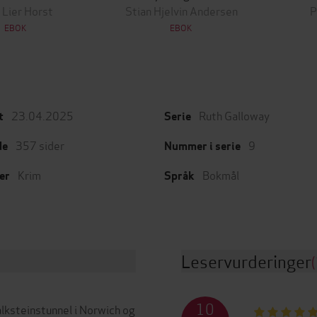
 Lier Horst
Stian Hjelvin Andersen
P
EBOK
EBOK
23.04.2025
Ruth Galloway
t
Serie
357
sider
9
de
Nummer i serie
Krim
Bokmål
er
Språk
Leservurderinger
(
10
alksteinstunnel i Norwich og