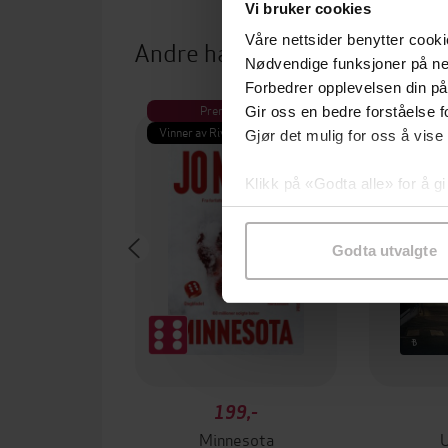
Vi bruker cookies
Våre nettsider benytter cooki
Andre har også kjøpt
Nødvendige funksjoner på ne
Forbedrer opplevelsen din på
Premium
Pre
Gir oss en bedre forståelse fo
Vinner av Rivertonprisen
Første gan
Gjør det mulig for oss å vise
Klikk på «Godta alle» for å gi
samtykke til spesifikke formå
Godta utvalgte
199,-
Minnesota