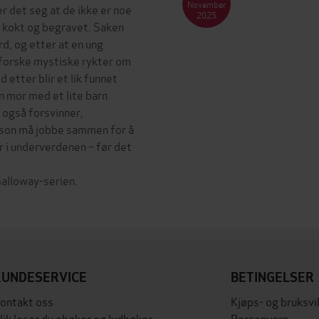
November
 det seg at de ikke er noe
2025
tt kokt og begravet. Saken
d, og etter at en ung
rforske mystiske rykter om
 etter blir et lik funnet
n mor med et lite barn
 også forsvinner,
lson må jobbe sammen for å
i underverdenen – før det
Galloway-serien.
KUNDESERVICE
BETINGELSER
ontakt oss
Kjøps- og bruksvi
lik leser du ebøker og lydbøker
Personvern