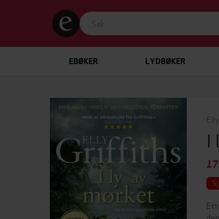
EBØKER
LYDBØKER
Elly
I
17
Sj
Ett
dem