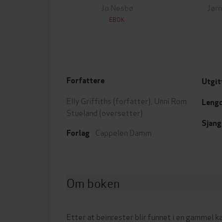
Jo Nesbø
Jørn
EBOK
Forfattere
Utgit
Elly Griffiths
(forfatter),
Unni Rom
Leng
Stueland
(oversetter)
Sjang
Cappelen Damm
Forlag
Om boken
Etter at beinrester blir funnet i en gammel k