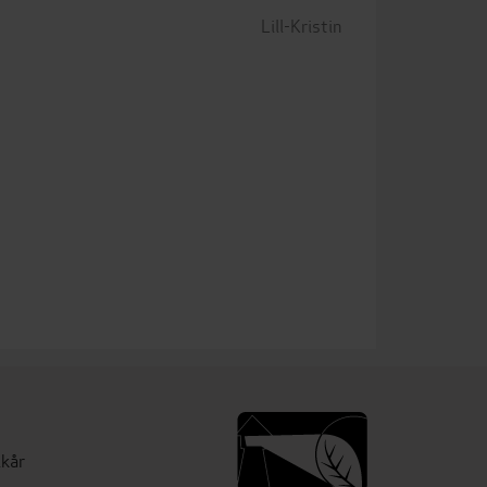
Lill-Kristin
lkår