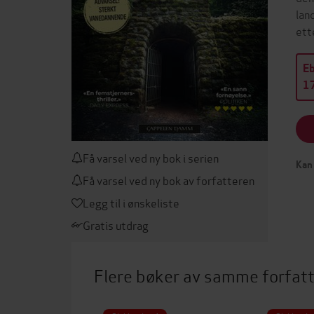
lan
ett
E
17
Få varsel ved ny bok i serien
Kan 
Få varsel ved ny bok av forfatteren
Legg til i ønskeliste
Gratis utdrag
Flere bøker av samme forfat