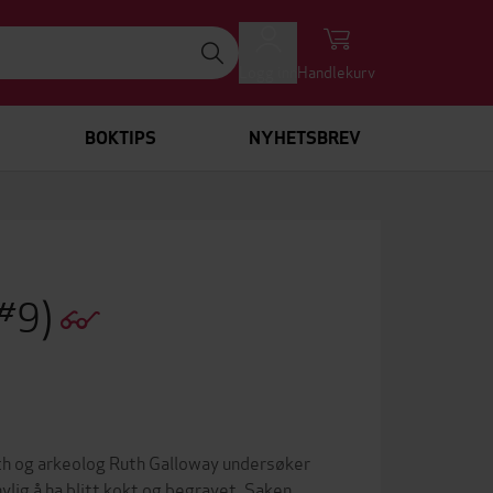
Logg inn
Handlekurv
BOKTIPS
NYHETSBREV
 #9)
ich og arkeolog Ruth Galloway undersøker
nylig å ha blitt kokt og begravet. Saken