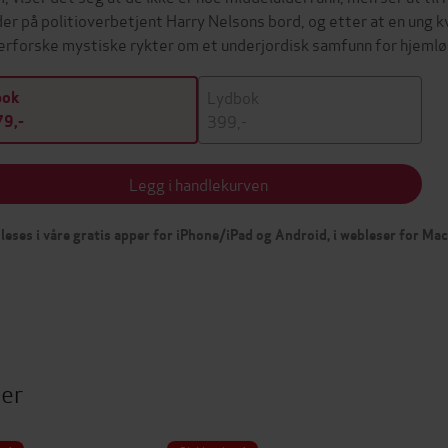
der på politioverbetjent Harry Nelsons bord, og etter at en ung 
erforske mystiske rykter om et underjordisk samfunn for hjeml
Lydbok
bok
399,-
9,-
Legg i handlekurven
leses i våre gratis apper for iPhone/iPad og Android, i webleser for Ma
ter