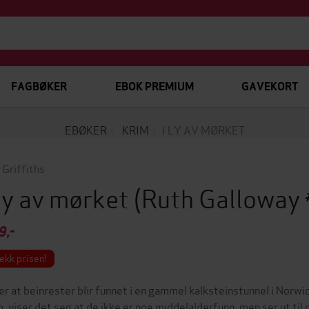
FAGBØKER
EBOK PREMIUM
GAVEKORT
EBØKER
KRIM
I LY AV MØRKET
 Griffiths
 ly av mørket
(Ruth Galloway
9,-
ekk prisen!
er at beinrester blir funnet i en gammel kalksteinstunnel i Norw
, viser det seg at de ikke er noe middelalderfunn, men ser ut til 