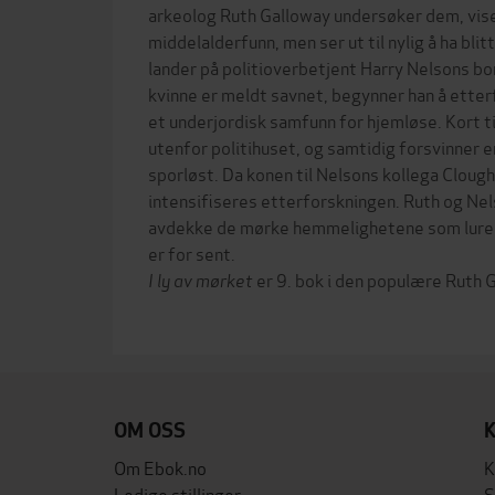
arkeolog Ruth Galloway undersøker dem, viser
middelalderfunn, men ser ut til nylig å ha bli
lander på politioverbetjent Harry Nelsons bor
kvinne er meldt savnet, begynner han å ette
et underjordisk samfunn for hjemløse. Kort tid
utenfor politihuset, og samtidig forsvinner e
sporløst. Da konen til Nelsons kollega Clough
intensifiseres etterforskningen. Ruth og Ne
avdekke de mørke hemmelighetene som lurer 
er for sent.
I ly av mørket
er 9. bok i den populære Ruth 
OM OSS
Om Ebok.no
K
Ledige stillinger
S