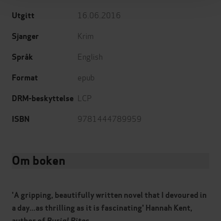
16.06.2016
Utgitt
Krim
Sjanger
English
Språk
epub
Format
LCP
DRM-beskyttelse
9781444789959
ISBN
Om boken
'A gripping, beautifully written novel that I devoured in
a day...as thrilling as it is fascinating' Hannah Kent,
author of
Burial Rites