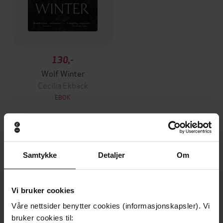
130,-
Wolf Winter
Cecilia Ekbäck
EBOK
Andre har også kjøpt
Samtykke
Detaljer
Om
Premium
Premium
Vinner av Rivertonprisen
Første gang på tilbud
Vi bruker cookies
Våre nettsider benytter cookies (informasjonskapsler). Vi
bruker cookies til: