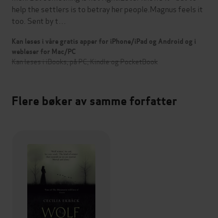
help the settlers is to betray her people.Magnus feels it
too. Sent by t…
Kan leses i våre gratis apper for iPhone/iPad og Android og i
webleser for Mac/PC
Kan leses i iBooks, på PC, Kindle og PocketBook
Flere bøker av samme forfatter