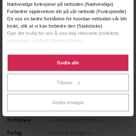
Nødvendige funksjoner på nettsiden (Nødvendige)
Forbedrer opplevelsen din på vår nettside (Funksjonelle)
Gir oss en bedre forståelse for hvordan nettsiden vår blir
brukt, slik at vi kan forbedre den (Statistiske)
Gjør det mulig for oss å vise deg relevante produkter,
kampanjer og tilbud (Markedsføring)
Klikk på «Godta alle» for å gi oss ditt samtykke til å
bruke cookies for alle disse formålene. Du kan også
Godta alle
129,-
129,-
tilpasse ditt samtykke til spesifikke formål ved å klikke
Minnesota
Utskudd
på «Tilpass». Du kan når som helst trekke tilbake eller
Jo Nesbø
Jørn Lier Horst
Tilpass
endre ditt samtykke.
EBOK
EBOK
Godta utvalgte
Cecilia Ekbäck
(forfatter)
Forfattere
Hodder & Stoughton
Forlag