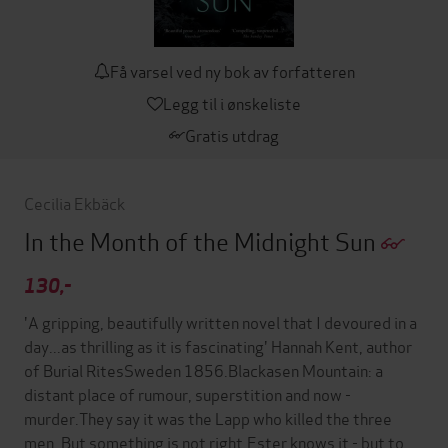
Få varsel ved ny bok av forfatteren
Legg til i ønskeliste
Gratis utdrag
Cecilia Ekbäck
In the Month of the Midnight Sun
130,-
'A gripping, beautifully written novel that I devoured in a
day...as thrilling as it is fascinating' Hannah Kent, author
of Burial RitesSweden 1856.Blackasen Mountain: a
distant place of rumour, superstition and now -
murder.They say it was the Lapp who killed the three
men. But something is not right.Ester knows it - but to