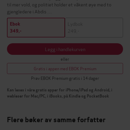
til mer vold, og politiet holder et våkent øye med to
gjengledere i Abdis …
Lydbok
Ebok
249,-
349,-
Legg i handlekurven
eller
Gratis i appen med EBOK Premium
Prøv EBOK Premium gratis i 14 dager
Kan leses i våre gratis apper for iPhone/iPad og Android, i
webleser for Mac/PC, i iBooks, på Kindle og PocketBook
Flere bøker av samme forfatter