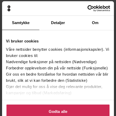
Andre har også kjøpt
Samtykke
Detaljer
Om
Premium
Premium
Vinner av Rivertonprisen
Første gang på tilbud
Vi bruker cookies
Våre nettsider benytter cookies (informasjonskapsler). Vi
bruker cookies til:
Nødvendige funksjoner på nettsiden (Nødvendige)
Forbedrer opplevelsen din på vår nettside (Funksjonelle)
Gir oss en bedre forståelse for hvordan nettsiden vår blir
brukt, slik at vi kan forbedre den (Statistiske)
Gjør det mulig for oss å vise deg relevante produkter,
kampanjer og tilbud (Markedsføring)
Klikk på «Godta alle» for å gi oss ditt samtykke til å
199,-
349,-
bruke cookies for alle disse formålene. Du kan også
Godta alle
Minnesota
Utskudd