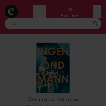
Logg inn
Handlekurv
Meny
Få varsel ved ny bok i serien