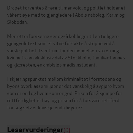
Drapet forventes å føre til mer vold, og politiet holder et
våkent øye med to gjengledere i Abdis nabolag: Karim og
Slobodan.
Men etterforskerne ser også koblinger til en tidligere
gjengvoldtekt som et vitne forsøkte å stoppe ved å
varsle politiet. I sentrum for den hendelsen sto en ung
kvinne fra en eksklusiv del av Stockholm, familien hennes
og kjæresten, en ambisiøs medisinstudent.
I skjæringspunktet mellom kriminalitet i forstedene og
byens overklassemiljøer er det vanskelig å avgjøre hvem
som er ond og hvem som er god. Prisen for å kjempe for
rettferdighet er høy, og prisen for å forsvare rettferd
Leservurderinger
(0)