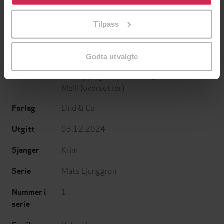
tilpasse ditt samtykke til spesifikke formål ved å klikke
Jo Nesbø
Jørn Lier Horst
på «Tilpass». Du kan når som helst trekke tilbake eller
EBOK
EBOK
Tilpass
endre ditt samtykke.
Godta utvalgte
Leif Appelgren
(forfatter),
Aleksander
Forfattere
Melli
(oversetter)
Lind & Co
Forlag
03.12.2024
Utgitt
Krim
Sjanger
Mats Ljunggren
Serie
1
Nummer i
serie