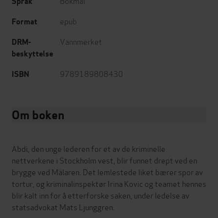
Bokmål
Språk
epub
Format
Vannmerket
DRM-
beskyttelse
9789189808430
ISBN
Om boken
Abdi, den unge lederen for et av de kriminelle
nettverkene i Stockholm vest, blir funnet drept ved en
brygge ved Mälaren. Det lemlestede liket bærer spor av
tortur, og kriminalinspektør Irina Kovic og teamet hennes
blir kalt inn for å etterforske saken, under ledelse av
statsadvokat Mats Ljunggren.