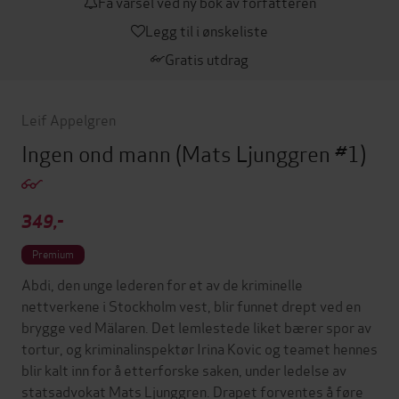
Få varsel ved ny bok av forfatteren
Legg til i ønskeliste
Gratis utdrag
Leif Appelgren
Ingen ond mann
(Mats Ljunggren #1)
349,-
Premium
Abdi, den unge lederen for et av de kriminelle
nettverkene i Stockholm vest, blir funnet drept ved en
brygge ved Mälaren. Det lemlestede liket bærer spor av
tortur, og kriminalinspektør Irina Kovic og teamet hennes
blir kalt inn for å etterforske saken, under ledelse av
statsadvokat Mats Ljunggren. Drapet forventes å føre