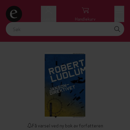
Logg inn
Handlekurv
Meny
Få varsel ved ny bok av forfatteren