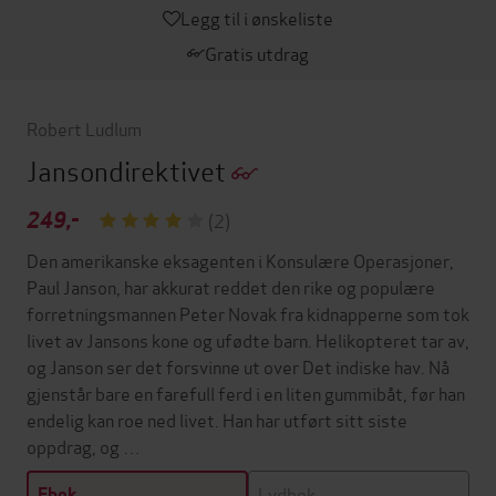
Legg til i ønskeliste
Gratis utdrag
Robert Ludlum
Jansondirektivet
249,-
(2)
Den amerikanske eksagenten i Konsulære Operasjoner,
Paul Janson, har akkurat reddet den rike og populære
forretningsmannen Peter Novak fra kidnapperne som tok
livet av Jansons kone og ufødte barn. Helikopteret tar av,
og Janson ser det forsvinne ut over Det indiske hav. Nå
gjenstår bare en farefull ferd i en liten gummibåt, før han
endelig kan roe ned livet. Han har utført sitt siste
oppdrag, og …
Lydbok
Ebok