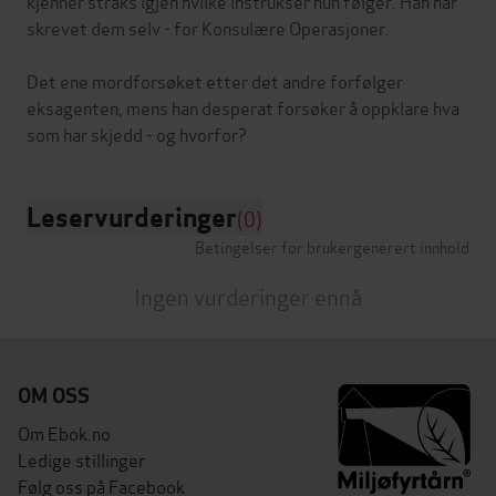
kjenner straks igjen hvilke instrukser hun følger. Han har
skrevet dem selv - for Konsulære Operasjoner.
Det ene mordforsøket etter det andre forfølger
eksagenten, mens han desperat forsøker å oppklare hva
Leservurderinger
(0)
Betingelser for brukergenerert innhold
Ingen vurderinger ennå
OM OSS
Om Ebok.no
Ledige stillinger
Følg oss på Facebook