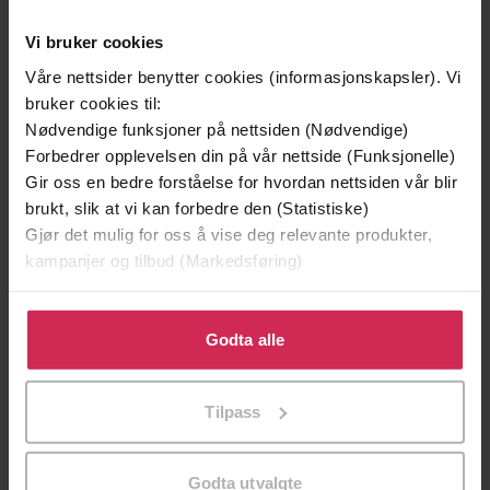
Vi bruker cookies
Våre nettsider benytter cookies (informasjonskapsler). Vi
bruker cookies til:
Nødvendige funksjoner på nettsiden (Nødvendige)
Forbedrer opplevelsen din på vår nettside (Funksjonelle)
Gir oss en bedre forståelse for hvordan nettsiden vår blir
brukt, slik at vi kan forbedre den (Statistiske)
Gjør det mulig for oss å vise deg relevante produkter,
kampanjer og tilbud (Markedsføring)
249,-
249,-
Farlig finale
Parisopsjonen
Klikk på «Godta alle» for å gi oss ditt samtykke til å
Robert Ludlum
Robert Ludlum
bruke cookies for alle disse formålene. Du kan også
Godta alle
EBOK
EBOK
tilpasse ditt samtykke til spesifikke formål ved å klikke
på «Tilpass». Du kan når som helst trekke tilbake eller
Tilpass
endre ditt samtykke.
Robert Ludlum
(forfatter),
Roar Sørensen
Forfattere
Godta utvalgte