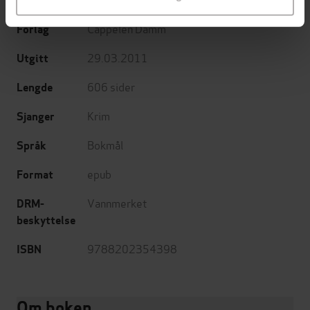
(oversetter)
Cappelen Damm
Forlag
29.03.2011
Utgitt
606
sider
Lengde
Krim
Sjanger
Bokmål
Språk
epub
Format
Vannmerket
DRM-
beskyttelse
9788202354398
ISBN
Om boken