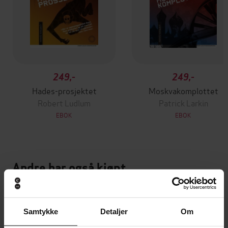
249,-
249,-
Hades-prosjektet
Moskvakomplottet
Robert Ludlum
Patrick Larkin
EBOK
EBOK
Andre har også kjøpt
Samtykke
Detaljer
Om