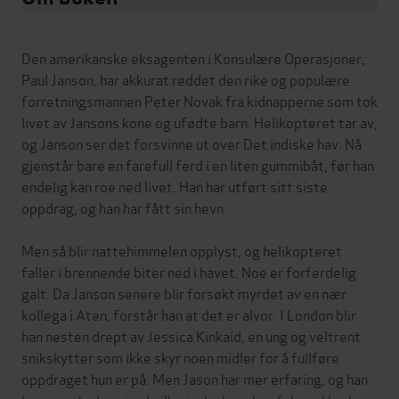
Den amerikanske eksagenten i Konsulære Operasjoner,
Paul Janson, har akkurat reddet den rike og populære
forretningsmannen Peter Novak fra kidnapperne som tok
livet av Jansons kone og ufødte barn. Helikopteret tar av,
og Janson ser det forsvinne ut over Det indiske hav. Nå
gjenstår bare en farefull ferd i en liten gummibåt, før han
endelig kan roe ned livet. Han har utført sitt siste
oppdrag, og han har fått sin hevn.
Men så blir nattehimmelen opplyst, og helikopteret
faller i brennende biter ned i havet. Noe er forferdelig
galt. Da Janson senere blir forsøkt myrdet av en nær
kollega i Aten, forstår han at det er alvor. I London blir
han nesten drept av Jessica Kinkaid, en ung og veltrent
snikskytter som ikke skyr noen midler for å fullføre
oppdraget hun er på. Men Jason har mer erfaring, og han