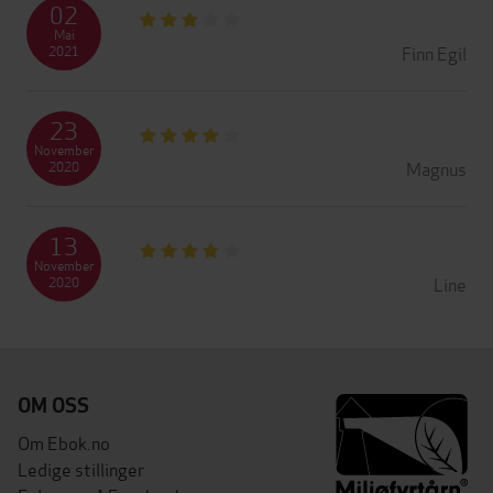
02
Mai
Finn Egil
2021
23
November
Magnus
2020
13
November
Line
2020
OM OSS
Om Ebok.no
Ledige stillinger