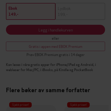
Lydbok
Ebok
199,-
149,-
Legg i handlekurven
eller
Gratis i appen med EBOK Premium
Prøv EBOK Premium gratis i 14 dager
Kan leses i våre gratis apper for iPhone/iPad og Android, i
webleser for Mac/PC, i iBooks, på Kindle og PocketBook
Flere bøker av samme forfatter
Sjekk prisen!
Sjekk prisen!