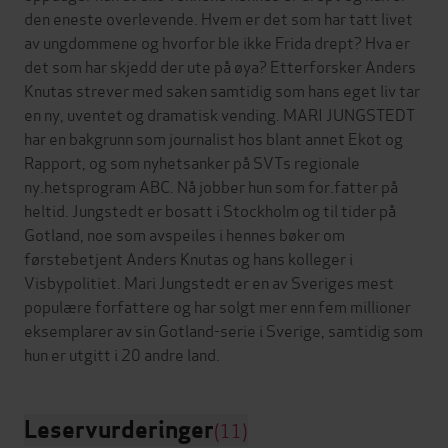
den eneste overlevende. Hvem er det som har tatt livet
av ungdommene og hvorfor ble ikke Frida drept? Hva er
det som har skjedd der ute på øya? Etterforsker Anders
Knutas strever med saken samtidig som hans eget liv tar
en ny, uventet og dramatisk vending. MARI JUNGSTEDT
har en bakgrunn som journalist hos blant annet Ekot og
Rapport, og som nyhetsanker på SVTs regionale
ny.hetsprogram ABC. Nå jobber hun som for.fatter på
heltid. Jungstedt er bosatt i Stockholm og til tider på
Gotland, noe som avspeiles i hennes bøker om
førstebetjent Anders Knutas og hans kolleger i
Visbypolitiet. Mari Jungstedt er en av Sveriges mest
populære forfattere og har solgt mer enn fem millioner
eksemplarer av sin Gotland-serie i Sverige, samtidig som
Leservurderinger
(11)