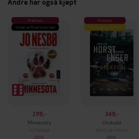
Andre har også kjøpt
Premium
Premium
Vinner av Rivertonprisen
Første gang på tilbud
199,-
349,-
Minnesota
Utskudd
Jo Nesbø
Jørn Lier Horst
EBOK
EBOK