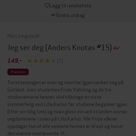
Legg til i ønskeliste
Gratis utdrag
Mari Jungstedt
Jeg ser deg
(Anders Knutas #15)
149,-
(7)
Premium
Turistsesongen er over og roen har igjen senket seg på
Gotland. Juss-studenten Frida Vallskog og de tre
studievennene hennes skal tilbringe en siste
sommerhelg ved Lilla Karlsö før studiene begynner igjen.
Etter en rolig lunsj og noen glass vin ved stranden sovner
ungdommene i solen på Lilla Karlsö. Når Frida våkner
oppdager hun at alle vennene hennes er drept og hun er
den eneste overlevende. H…