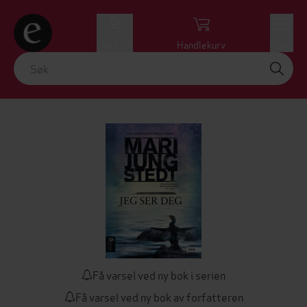
Logg inn
Handlekurv
Meny
Få varsel ved ny bok i serien
Få varsel ved ny bok av forfatteren