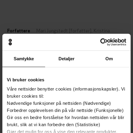
Mari Jungstedt
(forfatter),
Kristina
Forfattere
Quintano
(oversetter)
Goliat forlag
Forlag
Samtykke
Detaljer
Om
06.10.2020
Utgitt
258
sider
Lengde
Vi bruker cookies
Krim
Sjanger
Våre nettsider benytter cookies (informasjonskapsler). Vi
bruker cookies til:
Anders Knutas
Serie
Nødvendige funksjoner på nettsiden (Nødvendige)
Forbedrer opplevelsen din på vår nettside (Funksjonelle)
15
Nummer i
Gir oss en bedre forståelse for hvordan nettsiden vår blir
serie
brukt, slik at vi kan forbedre den (Statistiske)
Bokmål
Språk
Gjør det mulig for oss å vise deg relevante produkter,