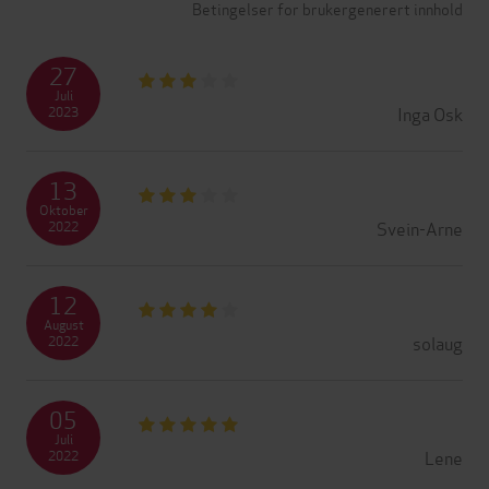
Betingelser for brukergenerert innhold
27
Juli
Inga Osk
2023
13
Oktober
Svein-Arne
2022
12
August
solaug
2022
05
Juli
Lene
2022