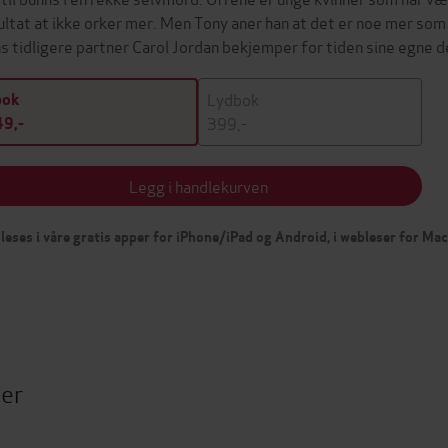
ultat at ikke orker mer. Men Tony aner han at det er noe mer som
s tidligere partner Carol Jordan bekjemper for tiden sine egn
Lydbok
bok
399,-
9,-
Legg i handlekurven
leses i våre gratis apper for iPhone/iPad og Android, i webleser for Ma
ter