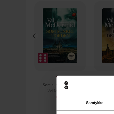
99,-
Som sunket i jorden
Ekko 
Val McDermid
Val
EBOK
Samtykke