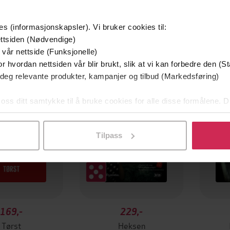
es (informasjonskapsler). Vi bruker cookies til:
ttsiden (Nødvendige)
 vår nettside (Funksjonelle)
Premi
r hvordan nettsiden vår blir brukt, slik at vi kan forbedre den (St
 deg relevante produkter, kampanjer og tilbud (Markedsføring)
 oss ditt samtykke til å bruke cookies for alle disse formålene. D
l ved å klikke på «Tilpass». Du kan når som helst trekke tilbake
Tilpass
169,-
229,-
Tørst
Heksen