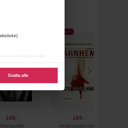
um
Premium
atistiske)
u kan også tilpasse ditt
 eller endre ditt samtykke.
Godta alle
169,-
169,-
Ikke bestått
Atten grader minus