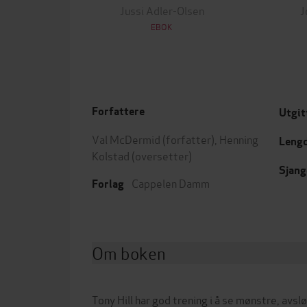
Jussi Adler-Olsen
J
EBOK
Forfattere
Utgit
Val McDermid
(forfatter),
Henning
Leng
Kolstad
(oversetter)
Sjang
Cappelen Damm
Forlag
Om boken
Tony Hill har god trening i å se mønstre, avs