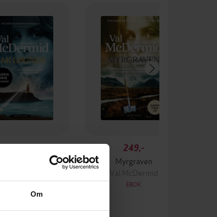
249,-
249,-
Bak løgnen
Myrgraven
Val McDermid
Val McDermid
EBOK
EBOK
Om