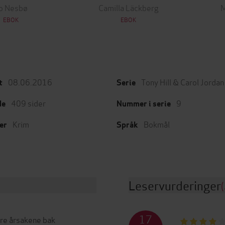
o Nesbø
Camilla Läckberg
M
EBOK
EBOK
08.06.2016
Tony Hill & Carol Jordan
t
Serie
409
sider
9
de
Nummer i serie
Krim
Bokmål
er
Språk
Leservurderinger
(
17
løre årsakene bak