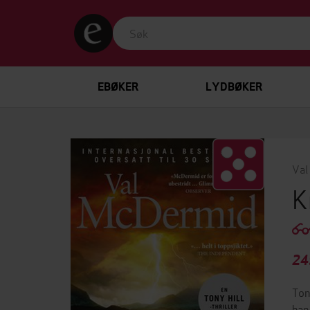
EBØKER
LYDBØKER
Val
K
24
Ton
han