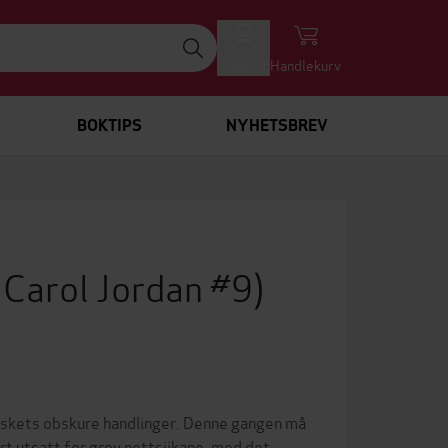
Logg inn
Handlekurv
BOKTIPS
NYHETSBREV
 Carol Jordan #9)
neskets obskure handlinger. Denne gangen må
rt utsatt for grov nettsjikane, med det