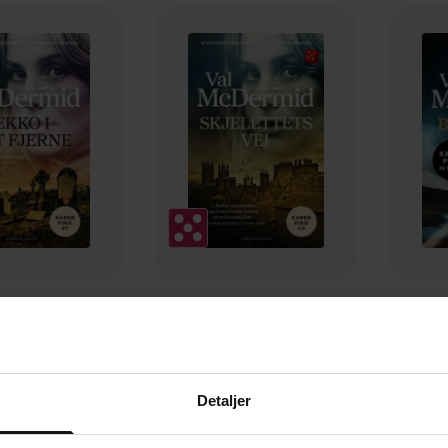
99,-
249,-
i det fjerne
Skjelettets vei
 McDermid
Val McDermid
EBOK
EBOK
Detaljer