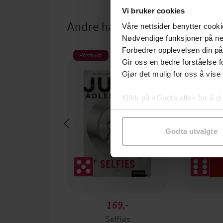
Vi bruker cookies
Andre har også kjøpt
Våre nettsider benytter cooki
Nødvendige funksjoner på ne
Forbedrer opplevelsen din på
Premium
Premium
Gir oss en bedre forståelse fo
Gjør det mulig for oss å vise
Klikk på «Godta alle» for å gi
samtykke til spesifikke formå
Godta utvalgte
169,-
Selfies