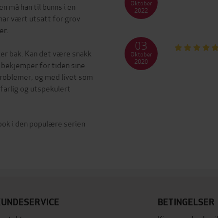
Oktober
 må han til bunns i en
2022
har vært utsatt for grov
er.
03
ger bak. Kan det være snakk
Oktober
2020
 bekjemper for tiden sine
problemer, og med livet som
farlig og utspekulert
ok i den populære serien
KUNDESERVICE
BETINGELSER