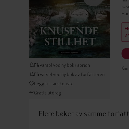
res
Han
E
24
Få varsel ved ny bok i serien
Kan 
Få varsel ved ny bok av forfatteren
Legg til i ønskeliste
Gratis utdrag
Flere bøker av samme forfat