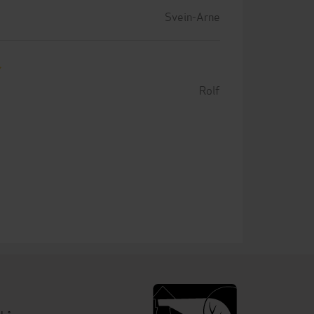
Svein-Arne
Rolf