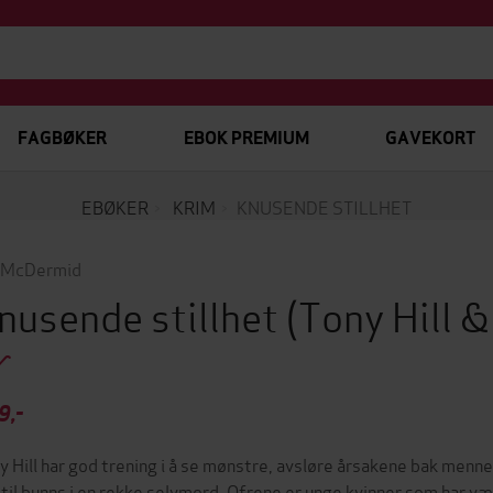
FAGBØKER
EBOK PREMIUM
GAVEKORT
EBØKER
KRIM
KNUSENDE STILLHET
 McDermid
nusende stillhet
(Tony Hill &
9,-
y Hill har god trening i å se mønstre, avsløre årsakene bak men
 til bunns i en rekke selvmord. Ofrene er unge kvinner som har væ