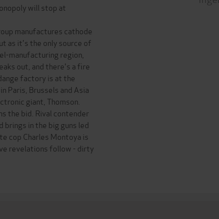
onopoly will stop at
group manufactures cathode
t as it's the only source of
eel-manufacturing region,
eaks out, and there's a fire
dange factory is at the
in Paris, Brussels and Asia
ectronic giant, Thomson.
 the bid. Rival contender
d brings in the big guns led
vate cop Charles Montoya is
ve revelations follow - dirty