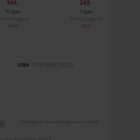
349,-
249,-
Krigen
Ingen
ascal Engman
Pascal Engman
EBOK
EBOK
9781908129239
ISBN
Betingelser for brukergenerert innhold
0)
n vurderinger ennå