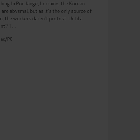
thing.In Pondange, Lorraine, the Korean
e abysmal, but as it's the only source of
, the workers daren't protest. Until a
dent? T…
 Mac/PC