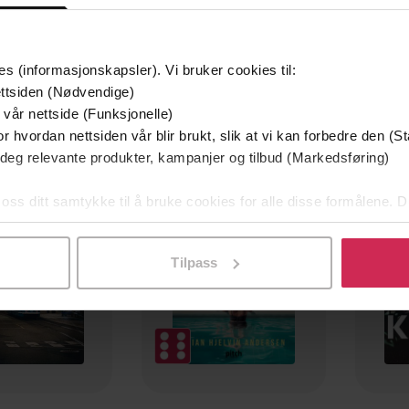
es (informasjonskapsler). Vi bruker cookies til:
ttsiden (Nødvendige)
 vår nettside (Funksjonelle)
r hvordan nettsiden vår blir brukt, slik at vi kan forbedre den (St
mium
Premium
 deg relevante produkter, kampanjer og tilbud (Markedsføring)
g på tilbud
 oss ditt samtykke til å bruke cookies for alle disse formålene. D
l ved å klikke på «Tilpass». Du kan når som helst trekke tilbake
Tilpass