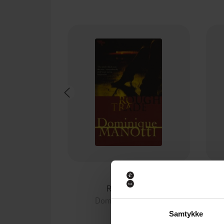
39,-
Rough Trade
Dominique Manotti
EBOK
Samtykke