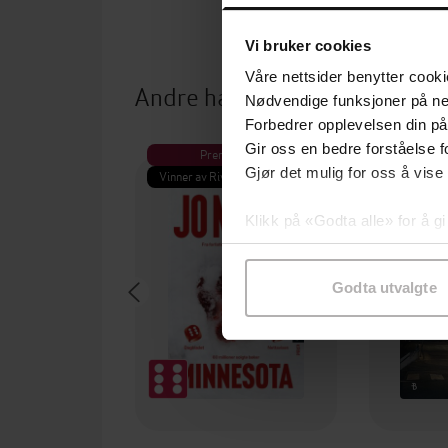
Vi bruker cookies
Våre nettsider benytter cooki
Andre har også kjøpt
Nødvendige funksjoner på ne
Forbedrer opplevelsen din på
Gir oss en bedre forståelse fo
Premium
Pre
Gjør det mulig for oss å vise
Vinner av Rivertonprisen
Første gan
Klikk på «Godta alle» for å gi
samtykke til spesifikke formå
Godta utvalgte