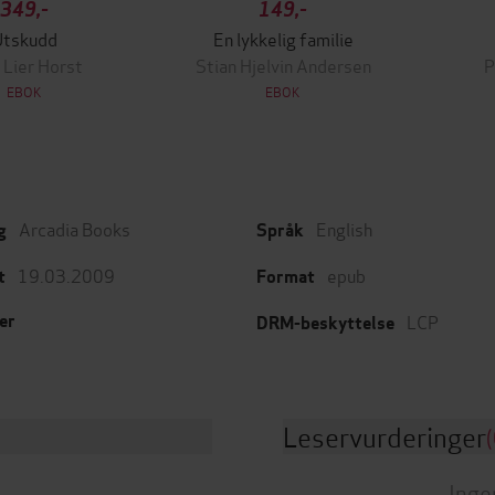
349,-
149,-
Utskudd
En lykkelig familie
 Lier Horst
Stian Hjelvin Andersen
P
EBOK
EBOK
Arcadia Books
English
g
Språk
19.03.2009
epub
t
Format
LCP
er
DRM-beskyttelse
Leservurderinger
(
Inge