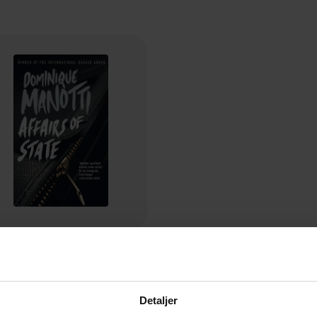
106,-
Affairs of State
Dominique Manotti
EBOK
Detaljer