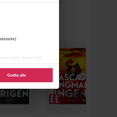
atistiske)
u kan også tilpasse ditt
 eller endre ditt samtykke.
Godta alle