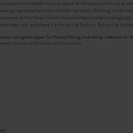
 players in this deadly-serious game of Monopoly will stop at no
woo group manufactures cathode ray tubes. Working conditions ar
loyment in this bleak former iron and steel-manufacturing region
ike breaks out, and there's a fire at the factory. But is it an acci
leses i våre gratis apper for iPhone/iPad og Android og i webleser for
leses i iBooks, på PC, Kindle og PocketBook
ter