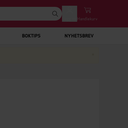
Logg inn
Handlekurv
BOKTIPS
NYHETSBREV
Lukk
×