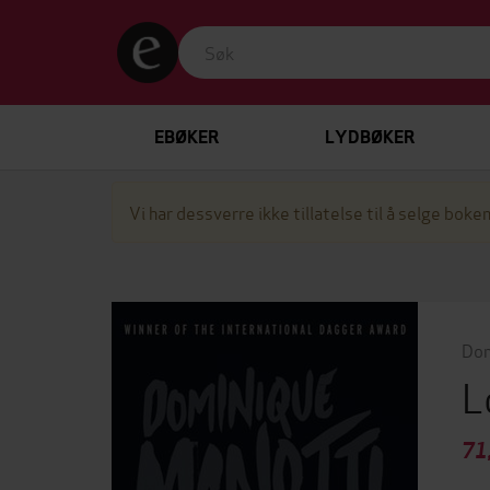
EBØKER
LYDBØKER
Vi har dessverre ikke tillatelse til å selge boken
Dom
L
71