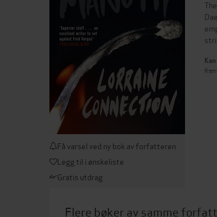
The
Dae
emp
str
Kan 
Kan 
Få varsel ved ny bok av forfatteren
Legg til i ønskeliste
Gratis utdrag
Flere bøker av samme forfat