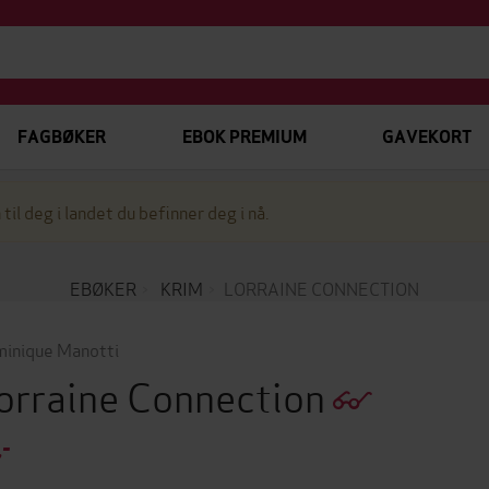
FAGBØKER
EBOK PREMIUM
GAVEKORT
 til deg i landet du befinner deg i nå.
EBØKER
KRIM
LORRAINE CONNECTION
inique Manotti
orraine Connection
,-