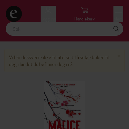
Logg inn
Handlekurv
Meny
Lu
×
Vi har dessverre ikke tillatelse til å selge boken til
deg i landet du befinner deg i nå.