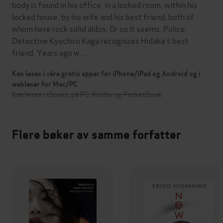
body is found in his office, in a locked room, within his
locked house, by his wife and his best friend, both of
whom have rock solid alibis. Or so it seems. Police
Detective Kyochiro Kaga recognizes Hidaka's best
friend. Years ago w…
Kan leses i våre gratis apper for iPhone/iPad og Android og i
webleser for Mac/PC
Kan leses i iBooks, på PC, Kindle og PocketBook
Flere bøker av samme forfatter