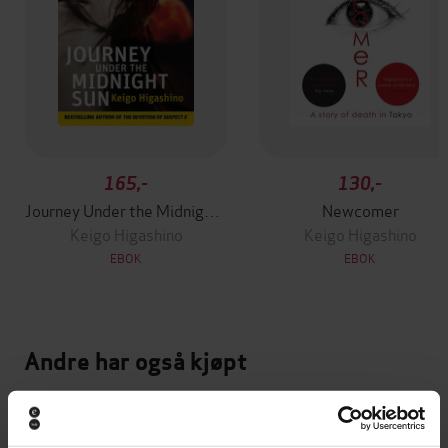
165,-
130,-
Journey Under the Midnight Sun
Newcomer
Keigo Higashino
Keigo Higashino
EBOK
EBOK
Andre har også kjøpt
Premium
Kommer 19. august