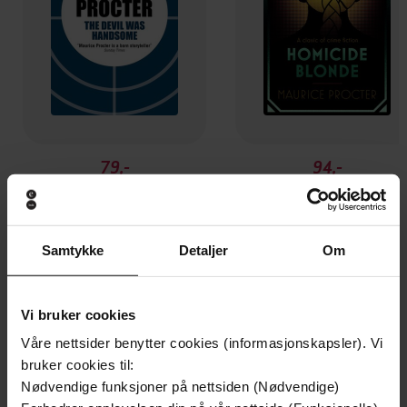
79,-
94,-
The Devil Was Handsome
Homicide Blonde
Maurice Procter
Maurice Procter
EBOK
EBOK
Samtykke
Detaljer
Om
Vi bruker cookies
Andre har også kjøpt
Våre nettsider benytter cookies (informasjonskapsler). Vi
bruker cookies til:
Premium
Premium
Nødvendige funksjoner på nettsiden (Nødvendige)
Vinner av Rivertonprisen
Første gang på tilbud