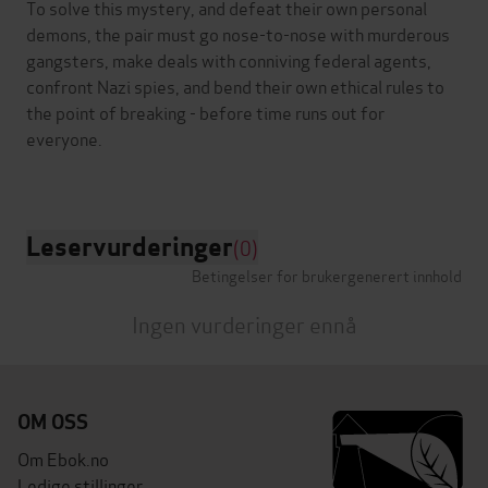
To solve this mystery, and defeat their own personal
demons, the pair must go nose-to-nose with murderous
gangsters, make deals with conniving federal agents,
confront Nazi spies, and bend their own ethical rules to
the point of breaking - before time runs out for
everyone.
Leservurderinger
(0)
Betingelser for brukergenerert innhold
Ingen vurderinger ennå
OM OSS
Om Ebok.no
Ledige stillinger