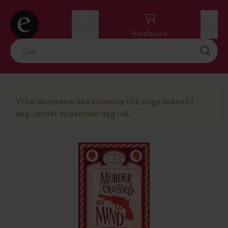
Logg inn
Handlekurv
Meny
Lu
×
Vi har dessverre ikke tillatelse til å selge boken til
deg i landet du befinner deg i nå.