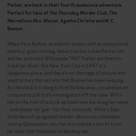
Parker, are back in their fourth audacious adventure.
Perfect for fans of
The Thursday Murder Club
,
The
Marvellous Mrs. Maisel,
Agatha Christie and M. C.
Beaton.
When Vera Bodine, an elderly recluse with an exceptional
memory, goes missing, detective duo Lillian Pentecost
and her assistant Willowjean "Will" Parker are hired to
track her down. But New York City in 1947 is a
dangerous place, and there's no shortage of people who
want to bury the secrets that Bodine has been keeping.
As the clock is ticking to find Bodine alive, circumstances
conspire to pull both investigators off the case. Will is
hot on the trail of a stick-up team who are using her name
- and maybe her gun - for their own ends. While Lillian
finds herself up against murder-obsessed millionaire
Jessup Quincannon, who has discovered a secret from
her past that threatens to destroy her.