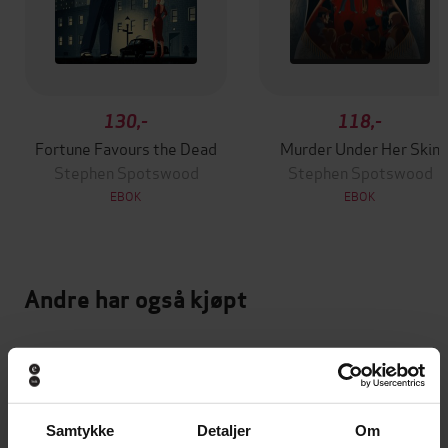
130,-
118,-
Fortune Favours the Dead
Murder Under Her Skin
Stephen Spotswood
Stephen Spotswood
EBOK
EBOK
Andre har også kjøpt
Premium
Premium
Vinner av Rivertonprisen
Første gang på tilbud
Samtykke
Detaljer
Om