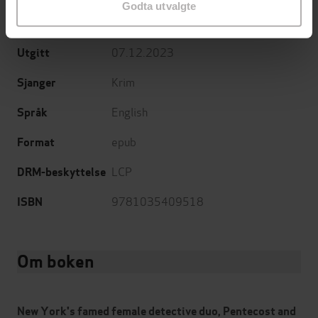
Godta utvalgte
Headline
Forlag
07.12.2023
Utgitt
Krim
Sjanger
English
Språk
epub
Format
LCP
DRM-beskyttelse
9781035409518
ISBN
Om boken
New York's famed female detective duo, Pentecost and