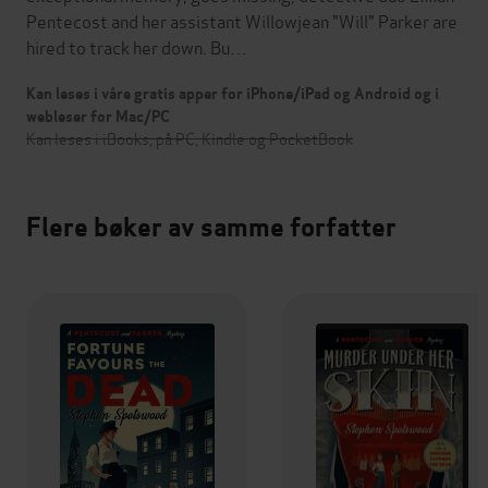
Pentecost and her assistant Willowjean "Will" Parker are
hired to track her down. Bu…
Kan leses i våre gratis apper for iPhone/iPad og Android og i
webleser for Mac/PC
Kan leses i iBooks, på PC, Kindle og PocketBook
Flere bøker av samme forfatter