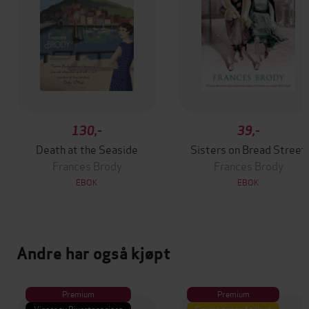
130,-
39,-
Death at the Seaside
Sisters on Bread Street
Frances Brody
Frances Brody
EBOK
EBOK
Andre har også kjøpt
Premium
Premium
Vinner av Rivertonprisen
Første gang på tilbud