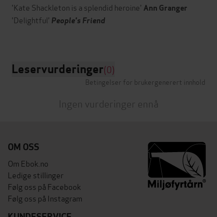
'Kate Shackleton is a splendid heroine'
Ann Granger
'Delightful'
People's Friend
Leservurderinger
(0)
Betingelser for brukergenerert innhold
Ingen vurderinger ennå
OM OSS
Om Ebok.no
Ledige stillinger
Følg oss på Facebook
Følg oss på Instagram
KUNDESERVICE