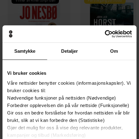
Samtykke
Detaljer
Om
Vi bruker cookies
Våre nettsider benytter cookies (informasjonskapsler). Vi
199,-
349,-
bruker cookies til:
Minnesota
Utskudd
Nødvendige funksjoner på nettsiden (Nødvendige)
Jo Nesbø
Jørn Lier Horst
Forbedrer opplevelsen din på vår nettside (Funksjonelle)
EBOK
EBOK
Gir oss en bedre forståelse for hvordan nettsiden vår blir
brukt, slik at vi kan forbedre den (Statistiske)
Gjør det mulig for oss å vise deg relevante produkter,
kampanjer og tilbud (Markedsføring)