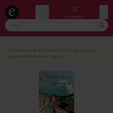
Logg inn
Handlekurv
Meny
Lu
×
Vi har dessverre ikke tillatelse til å selge boken til
deg i landet du befinner deg i nå.