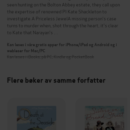
seen hunting on the Bolton Abbey estate, they call upon
the expertise of renowned PI Kate Shackleton to
investigate.A Priceless JewelA missing person's case
turns to murder when, shot through the heart, it's clear
to Kate that Narayan's …
Kan leses i våre gratis apper for iPhone/iPad og Android og i
webleser for Mac/PC
Kan leses i iBooks, på PC, Kindle og PocketBook
Flere bøker av samme forfatter