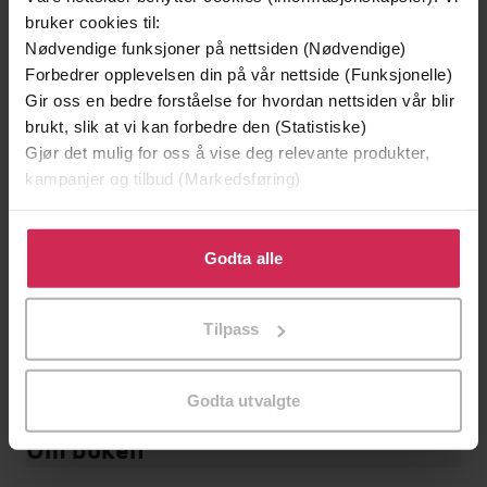
Michelle Adams
(forfatter)
Forfattere
bruker cookies til:
Nødvendige funksjoner på nettsiden (Nødvendige)
Headline
Forlag
Forbedrer opplevelsen din på vår nettside (Funksjonelle)
20.04.2017
Gir oss en bedre forståelse for hvordan nettsiden vår blir
Utgitt
brukt, slik at vi kan forbedre den (Statistiske)
Krim
Sjanger
Gjør det mulig for oss å vise deg relevante produkter,
kampanjer og tilbud (Markedsføring)
English
Språk
Klikk på «Godta alle» for å gi oss ditt samtykke til å
epub
Format
bruke cookies for alle disse formålene. Du kan også
Godta alle
LCP
tilpasse ditt samtykke til spesifikke formål ved å klikke
DRM-
på «Tilpass». Du kan når som helst trekke tilbake eller
beskyttelse
Tilpass
endre ditt samtykke.
9781472236562
ISBN
Godta utvalgte
Om boken