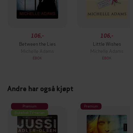
106,-
106,-
Between the Lies
Little Wishes
Michelle Adams
Michelle Adams
EBOK
EBOK
Andre har også kjøpt
Premium
Premium
Boka bak TV-serien