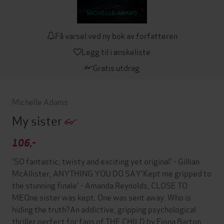
Få varsel ved ny bok av forfatteren
Legg til i ønskeliste
Gratis utdrag
Michelle Adams
My sister
106,-
'SO fantastic; twisty and exciting yet original' - Gillian
McAllister, ANYTHING YOU DO SAY'Kept me gripped to
the stunning finale' - Amanda Reynolds, CLOSE TO
MEOne sister was kept. One was sent away. Who is
hiding the truth?An addictive, gripping psychological
thriller perfect for fans of THE CHILD by Fiona Barton,