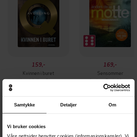
159,-
169,-
Kvinnen i buret
Sensommer
Jussi Adler-Olsen
Anders De la Motte
EBOK
EBOK
Samtykke
Detaljer
Om
an addictive psychological thriller with
Undertittel
Vi bruker cookies
twists that grip you until the very last page
Våre nettsider benytter cookies (informasjonskapsler). Vi