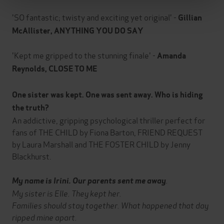
'SO fantastic; twisty and exciting yet original' -
Gillian
McAllister, ANYTHING YOU DO SAY
'Kept me gripped to the stunning finale' -
Amanda
Reynolds, CLOSE TO ME
One sister was kept. One was sent away. Who is hiding
the truth?
An addictive, gripping psychological thriller perfect for
fans of THE CHILD by Fiona Barton, FRIEND REQUEST
by Laura Marshall and THE FOSTER CHILD by Jenny
Blackhurst.
.
My name is Irini. Our parents sent me away
My sister is Elle. They kept her.
Families should stay together. What happened that day
ripped mine apart.