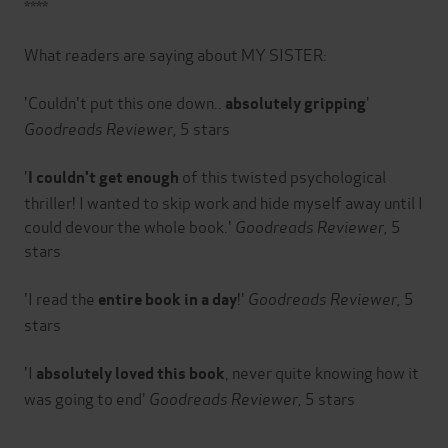
****
What readers are saying about MY SISTER:
'Couldn't put this one down..
'
absolutely gripping
Goodreads Reviewer,
5 stars
'
of this twisted psychological
I couldn't get enough
thriller! I wanted to skip work and hide myself away until I
could devour the whole book.'
Goodreads Reviewer,
5
stars
'I read the
!'
Goodreads Reviewer,
5
entire book in a day
stars
'I
, never quite knowing how it
absolutely loved this book
was going to end'
Goodreads Reviewer,
5 stars