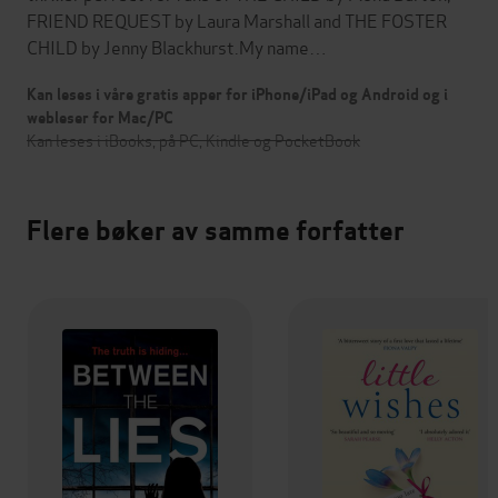
FRIEND REQUEST by Laura Marshall and THE FOSTER
CHILD by Jenny Blackhurst.My name…
Kan leses i våre gratis apper for iPhone/iPad og Android og i
webleser for Mac/PC
Kan leses i iBooks, på PC, Kindle og PocketBook
Flere bøker av samme forfatter