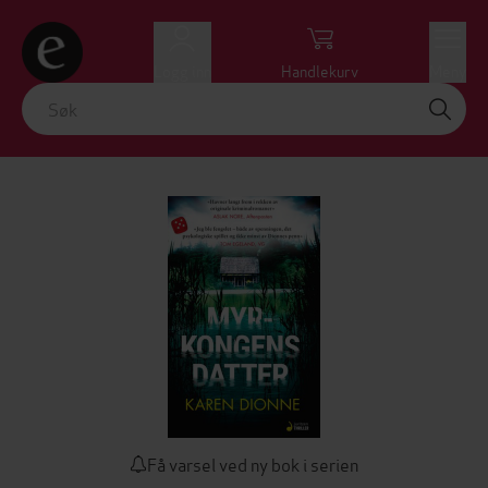
Logg inn
Handlekurv
Meny
Få varsel ved ny bok i serien