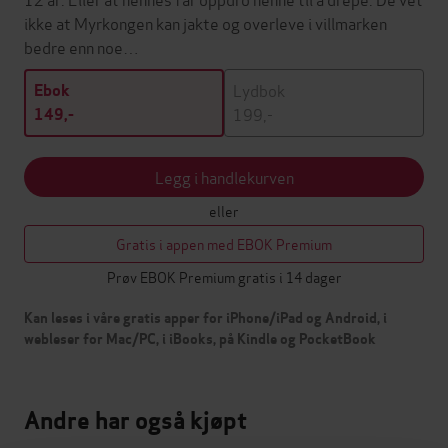
ikke at Myrkongen kan jakte og overleve i villmarken
bedre enn noe…
Lydbok
Ebok
199,-
149,-
Legg i handlekurven
eller
Gratis i appen med EBOK Premium
Prøv EBOK Premium gratis i 14 dager
Kan leses i våre gratis apper for iPhone/iPad og Android, i
webleser for Mac/PC, i iBooks, på Kindle og PocketBook
Andre har også kjøpt