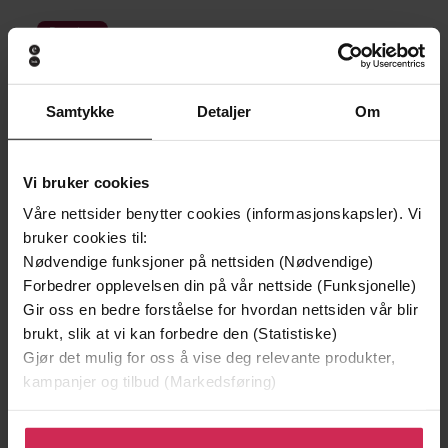
Premium
Samtykke
Detaljer
Om
Vi bruker cookies
Våre nettsider benytter cookies (informasjonskapsler). Vi
bruker cookies til:
Nødvendige funksjoner på nettsiden (Nødvendige)
Forbedrer opplevelsen din på vår nettside (Funksjonelle)
Gir oss en bedre forståelse for hvordan nettsiden vår blir
169,-
229,-
brukt, slik at vi kan forbedre den (Statistiske)
Tørst
Heksen
Gjør det mulig for oss å vise deg relevante produkter,
Jo Nesbø
Camilla Läckberg
kampanjer og tilbud (Markedsføring)
EBOK
EBOK
Klikk på «Godta alle» for å gi oss ditt samtykke til å