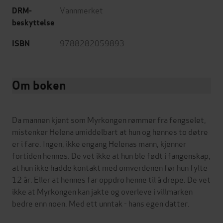
Vannmerket
DRM-
beskyttelse
9788282059893
ISBN
Om boken
Da mannen kjent som Myrkongen rømmer fra fengselet,
mistenker Helena umiddelbart at hun og hennes to døtre
er i fare. Ingen, ikke engang Helenas mann, kjenner
fortiden hennes. De vet ikke at hun ble født i fangenskap,
at hun ikke hadde kontakt med omverdenen før hun fylte
12 år. Eller at hennes far oppdro henne til å drepe. De vet
ikke at Myrkongen kan jakte og overleve i villmarken