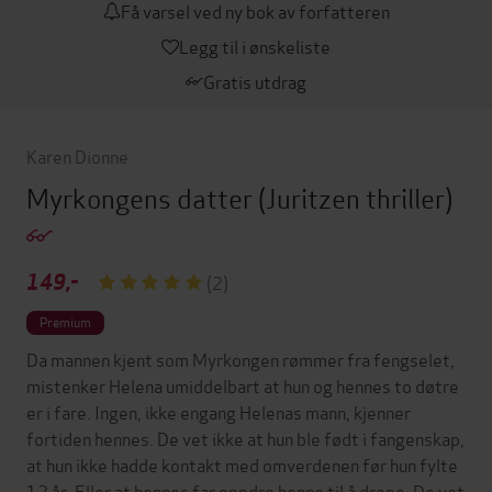
Få varsel ved ny bok av forfatteren
Legg til i ønskeliste
Gratis utdrag
Karen Dionne
Myrkongens datter
(Juritzen thriller)
149,-
(2)
Premium
Da mannen kjent som Myrkongen rømmer fra fengselet,
mistenker Helena umiddelbart at hun og hennes to døtre
er i fare. Ingen, ikke engang Helenas mann, kjenner
fortiden hennes. De vet ikke at hun ble født i fangenskap,
at hun ikke hadde kontakt med omverdenen før hun fylte
12 år. Eller at hennes far oppdro henne til å drepe. De vet