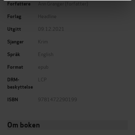
Ann Granger
(forfatter)
Forfattere
Headline
Forlag
09.12.2021
Utgitt
Krim
Sjanger
English
Språk
epub
Format
LCP
DRM-
beskyttelse
9781472290199
ISBN
Om boken