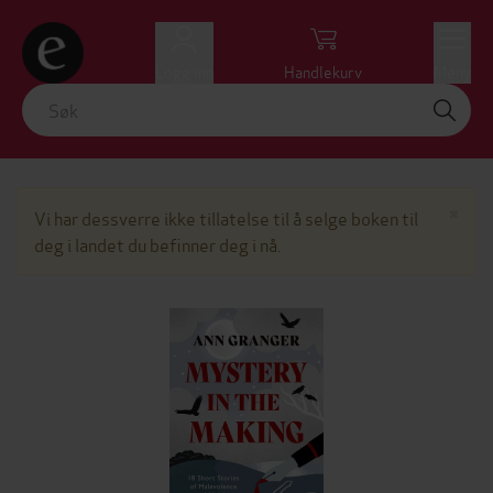
Logg inn
Handlekurv
Meny
Lu
×
Vi har dessverre ikke tillatelse til å selge boken til
deg i landet du befinner deg i nå.