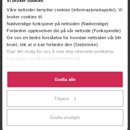
Vi bruker cookies
Våre nettsider benytter cookies (informasjonskapsler). Vi
bruker cookies til:
Nødvendige funksjoner på nettsiden (Nødvendige)
Forbedrer opplevelsen din på vår nettside (Funksjonelle)
Gir oss en bedre forståelse for hvordan nettsiden vår blir
brukt, slik at vi kan forbedre den (Statistiske)
Gjør det mulig for oss å vise deg relevante produkter,
kampanjer og tilbud (Markedsføring)
199,-
349,-
Minnesota
Utskudd
Klikk på «Godta alle» for å gi oss ditt samtykke til å
Jo Nesbø
Jørn Lier Horst
bruke cookies for alle disse formålene. Du kan også
Godta alle
EBOK
EBOK
tilpasse ditt samtykke til spesifikke formål ved å klikke
på «Tilpass». Du kan når som helst trekke tilbake eller
Tilpass
endre ditt samtykke.
Eighteen short stories of murder, mystery
Undertittel
Godta utvalgte
and mayhem