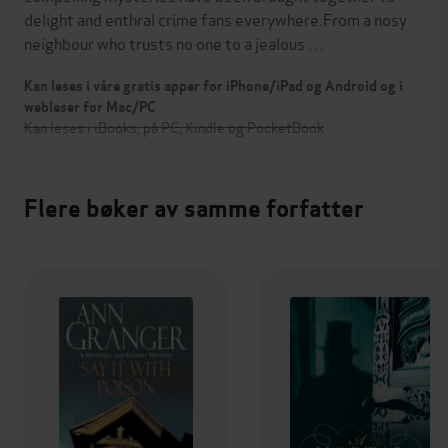
delight and enthral crime fans everywhere.From a nosy
neighbour who trusts no one to a jealous …
Kan leses i våre gratis apper for iPhone/iPad og Android og i
webleser for Mac/PC
Kan leses i iBooks, på PC, Kindle og PocketBook
Flere bøker av samme forfatter