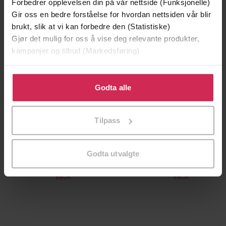
Forbedrer opplevelsen din på vår nettside (Funksjonelle)
Gir oss en bedre forståelse for hvordan nettsiden vår blir
brukt, slik at vi kan forbedre den (Statistiske)
Gjør det mulig for oss å vise deg relevante produkter,
kampanjer og tilbud (Markedsføring)
Klikk på «Godta alle» for å gi oss ditt samtykke til å
bruke cookies for alle disse formålene. Du kan også
Godta alle
tilpasse ditt samtykke til spesifikke formål ved å klikke
på «Tilpass». Du kan når som helst trekke tilbake eller
Tilpass
endre ditt samtykke.
199,-
349,-
Minnesota
Utskudd
Godta utvalgte
Jo Nesbø
Jørn Lier Horst
EBOK
EBOK