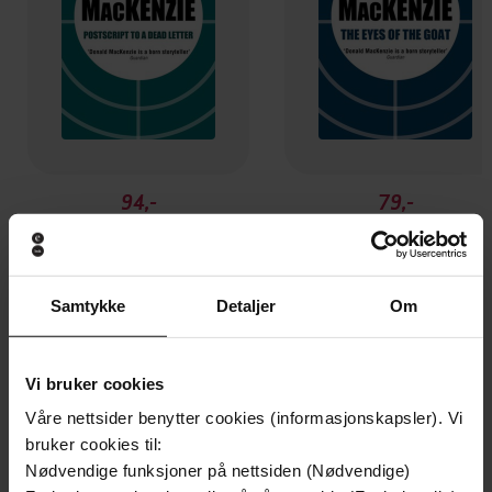
94,-
79,-
Postscript to a Dead Letter
The Eyes of the Goat
Donald MacKenzie
Donald MacKenzie
EBOK
EBOK
Samtykke
Detaljer
Om
Vi bruker cookies
Andre har også kjøpt
Våre nettsider benytter cookies (informasjonskapsler). Vi
bruker cookies til:
Premium
Premium
Nødvendige funksjoner på nettsiden (Nødvendige)
Vinner av Rivertonprisen
Første gang på tilbud