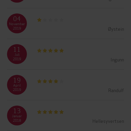
04
November
Øystein
2019
11
Juli
Ingunn
2019
19
April
Randulf
2019
13
Januar
Hellesyvertsen
2018