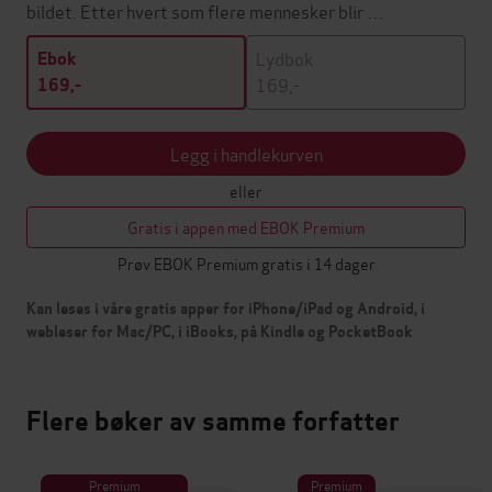
bildet. Etter hvert som flere mennesker blir …
Lydbok
Ebok
169,-
169,-
Legg i handlekurven
eller
Gratis i appen med EBOK Premium
Prøv EBOK Premium gratis i 14 dager
Kan leses i våre gratis apper for iPhone/iPad og Android, i
webleser for Mac/PC, i iBooks, på Kindle og PocketBook
Flere bøker av samme forfatter
Premium
Premium