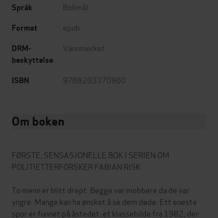
Bokmål
Språk
epub
Format
Vannmerket
DRM-
beskyttelse
9788203370960
ISBN
Om boken
FØRSTE, SENSASJONELLE BOK I SERIEN OM
POLITIETTERFORSKER FABIAN RISK.
To menn er blitt drept. Begge var mobbere da de var
yngre. Mange kan ha ønsket å se dem døde. Ett eneste
spor er funnet på åstedet: et klassebilde fra 1982, der