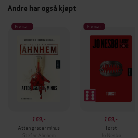
Andre har også kjøpt
Premium
Premium
169,-
169,-
Atten grader minus
Tørst
Stefan Ahnhem
Jo Nesbø