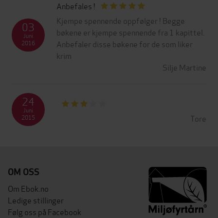
Anbefales !
Kjempe spennende oppfølger ! Begge
03
bøkene er kjempe spennende fra 1 kapittel.
Juni
Anbefaler disse bøkene for de som liker
2016
krim
Silje Martine
24
Juni
Tore
2015
OM OSS
Om Ebok.no
Ledige stillinger
Følg oss på Facebook