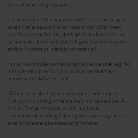
to ansikter er sirlig krysset ut.
Fabian Risk leder Helsingborpolitiets etterforskning av
saken. Han er også ett av barna på bildet. Etter hvert
som flere mennesker blir det klart at han leter etter en
seriemorder. Én etter én blir tidligere klassekameraters
ansikter krysset ut - når blir det hans tur?
Fabian Risk trodde han hadde lagt skoletiden bak seg. Nå
må han konfrontere fortiden sin hvis han skal finne
morderen før det er for sent.
Offer uten ansikt er både en høyspent thriller og en
fryktløs utforskning av menneskets mørkeste sider. Å
tre inn i Stefan Ahnhems verden, med dens
sammenvevde handlingslinjer og brede persongalleri, er