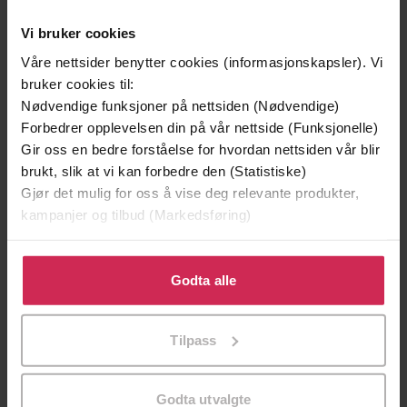
14
Vi bruker cookies
September
Ingrid Therese
2022
Våre nettsider benytter cookies (informasjonskapsler). Vi
bruker cookies til:
Nødvendige funksjoner på nettsiden (Nødvendige)
31
Forbedrer opplevelsen din på vår nettside (Funksjonelle)
August
Gir oss en bedre forståelse for hvordan nettsiden vår blir
Øystein
2022
brukt, slik at vi kan forbedre den (Statistiske)
Gjør det mulig for oss å vise deg relevante produkter,
22
kampanjer og tilbud (Markedsføring)
August
Kate
2022
Klikk på «Godta alle» for å gi oss ditt samtykke til å
bruke cookies for alle disse formålene. Du kan også
Godta alle
tilpasse ditt samtykke til spesifikke formål ved å klikke
07
på «Tilpass». Du kan når som helst trekke tilbake eller
August
Tilpass
Petter
2022
endre ditt samtykke.
Godta utvalgte