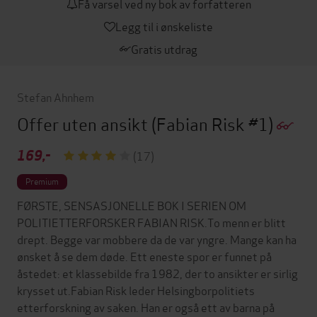
Få varsel ved ny bok av forfatteren
Legg til i ønskeliste
Gratis utdrag
Stefan Ahnhem
Offer uten ansikt
(Fabian Risk #1)
169,-
(17)
Premium
FØRSTE, SENSASJONELLE BOK I SERIEN OM
POLITIETTERFORSKER FABIAN RISK.To menn er blitt
drept. Begge var mobbere da de var yngre. Mange kan ha
ønsket å se dem døde. Ett eneste spor er funnet på
åstedet: et klassebilde fra 1982, der to ansikter er sirlig
krysset ut.Fabian Risk leder Helsingborpolitiets
etterforskning av saken. Han er også ett av barna på