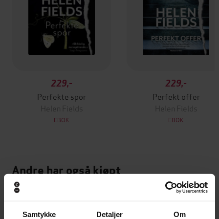
229,-
229,-
Perfekte spor
Perfekt offer
Helen Fields
Helen Fields
EBOK
EBOK
Andre har også kjøpt
Premium
Premium
Vinner av Rivertonprisen
Første gang på tilbud
Samtykke
Detaljer
Om