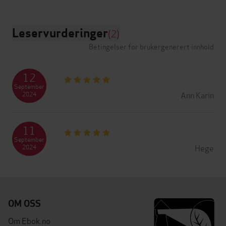
Leservurderinger
(2)
Betingelser for brukergenerert innhold
12
September
Ann Karin
2024
11
September
Hege
2024
OM OSS
Om Ebok.no