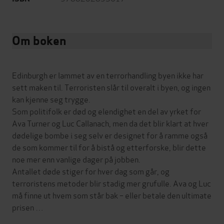
Om boken
Edinburgh er lammet av en terrorhandling byen ikke har
sett maken til. Terroristen slår til overalt i byen, og ingen
kan kjenne seg trygge.
Som politifolk er død og elendighet en del av yrket for
Ava Turner og Luc Callanach, men da det blir klart at hver
dødelige bombe i seg selv er designet for å ramme også
de som kommer til for å bistå og etterforske, blir dette
noe mer enn vanlige dager på jobben.
Antallet døde stiger for hver dag som går, og
terroristens metoder blir stadig mer grufulle. Ava og Luc
må finne ut hvem som står bak – eller betale den ultimate
prisen …