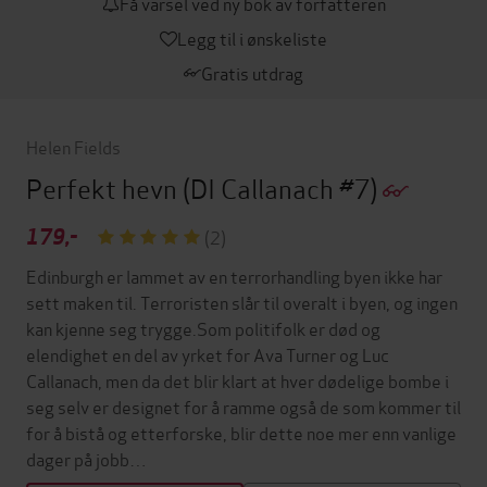
Få varsel ved ny bok av forfatteren
Legg til i ønskeliste
Gratis utdrag
Helen Fields
Perfekt hevn
(DI Callanach #7)
179,-
(2)
Edinburgh er lammet av en terrorhandling byen ikke har
sett maken til. Terroristen slår til overalt i byen, og ingen
kan kjenne seg trygge.Som politifolk er død og
elendighet en del av yrket for Ava Turner og Luc
Callanach, men da det blir klart at hver dødelige bombe i
seg selv er designet for å ramme også de som kommer til
for å bistå og etterforske, blir dette noe mer enn vanlige
dager på jobb…