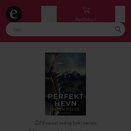
Logg inn
Handlekurv
Meny
Få varsel ved ny bok i serien