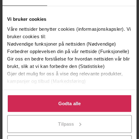
Vi bruker cookies
Våre nettsider benytter cookies (informasjonskapsler). Vi
bruker cookies til:
Nødvendige funksjoner på nettsiden (Nødvendige)
Forbedrer opplevelsen din på vår nettside (Funksjonelle)
Gir oss en bedre forståelse for hvordan nettsiden vår blir
brukt, slik at vi kan forbedre den (Statistiske)
Gjør det mulig for oss å vise deg relevante produkter,
199,-
349,-
kampanjer og tilbud (Markedsføring)
Minnesota
Utskudd
Jo Nesbø
Jørn Lier Horst
Klikk på «Godta alle» for å gi oss ditt samtykke til å
bruke cookies for alle disse formålene. Du kan også
Godta alle
EBOK
EBOK
tilpasse ditt samtykke til spesifikke formål ved å klikke
på «Tilpass». Du kan når som helst trekke tilbake eller
Tilpass
endre ditt samtykke.
Helen Fields
(forfatter),
Ola Bjønness
Forfattere