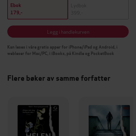
Lydbok
Ebok
399,-
179,-
Legg i handlekurven
Kan leses i våre gratis apper for iPhone/iPad og Android, i
webleser for Mac/PC, i iBooks, på Kindle og PocketBook
Flere bøker av samme forfatter