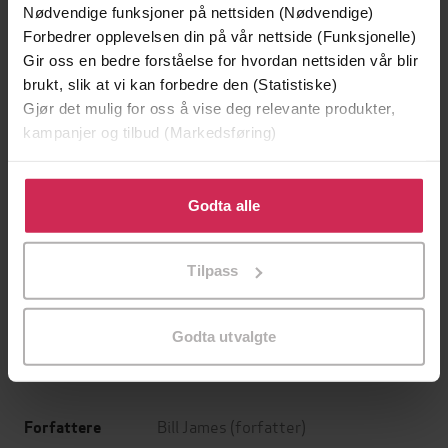
Nødvendige funksjoner på nettsiden (Nødvendige)
Forbedrer opplevelsen din på vår nettside (Funksjonelle)
Gir oss en bedre forståelse for hvordan nettsiden vår blir
brukt, slik at vi kan forbedre den (Statistiske)
Gjør det mulig for oss å vise deg relevante produkter,
kampanjer og tilbud (Markedsføring)
Klikk på «Godta alle» for å gi oss ditt samtykke til å
bruke cookies for alle disse formålene. Du kan også
Godta alle
tilpasse ditt samtykke til spesifikke formål ved å klikke
199,-
349,-
på «Tilpass». Du kan når som helst trekke tilbake eller
Minnesota
Utskudd
Tilpass
endre ditt samtykke.
Jo Nesbø
Jørn Lier Horst
EBOK
EBOK
Godta utvalgte
Bill James
(forfatter)
Forfattere