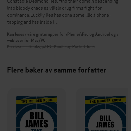
Constable Desmond Iles, find their domain descending
into bloody chaos as villain drug firms fight for
dominance.Luckily Iles has done some illicit phone-
tapping and has inside i…
Kan leses i våre gratis apper for iPhone/iPad og Android og i
webleser for Mac/PC
Kan leses i iBooks, på PC, Kindle og PocketBook
Flere bøker av samme forfatter