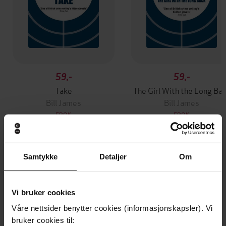
59,-
59,-
Take
The Girl With the Long Ba
Bill James
Bill James
EBOK
EBOK
Samtykke
Detaljer
Om
Andre har også kjøpt
Vi bruker cookies
Premium
Premium
Vinner av Rivertonprisen
Første gang på tilbud
Våre nettsider benytter cookies (informasjonskapsler). Vi
bruker cookies til: