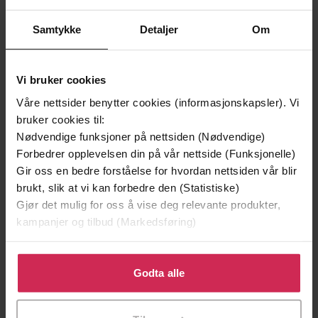
Samtykke
Detaljer
Om
Vi bruker cookies
Våre nettsider benytter cookies (informasjonskapsler). Vi
bruker cookies til:
Nødvendige funksjoner på nettsiden (Nødvendige)
199,-
349,-
Forbedrer opplevelsen din på vår nettside (Funksjonelle)
Minnesota
Utskudd
Gir oss en bedre forståelse for hvordan nettsiden vår blir
Jo Nesbø
Jørn Lier Horst
brukt, slik at vi kan forbedre den (Statistiske)
EBOK
EBOK
Gjør det mulig for oss å vise deg relevante produkter,
kampanjer og tilbud (Markedsføring)
Klikk på «Godta alle» for å gi oss ditt samtykke til å
bruke cookies for alle disse formålene. Du kan også
Godta alle
A Terra Alta Investigation
Undertittel
tilpasse ditt samtykke til spesifikke formål ved å klikke
Javier Cercas
(forfatter),
Anne McLean
på «Tilpass». Du kan når som helst trekke tilbake eller
Forfattere