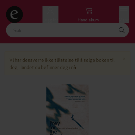
Logg inn
Handlekurv
Meny
Lu
×
Vi har dessverre ikke tillatelse til å selge boken til
deg i landet du befinner deg i nå.