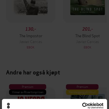
130,-
201,-
The Impostor
The Blind Spot
Javier Cercas
Javier Cercas
EBOK
EBOK
Andre har også kjøpt
Premium
Premium
Vinner av Rivertonprisen
Første gang på tilbud