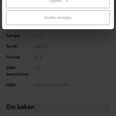
Tilpass
(oversetter)
endre ditt samtykke.
MacLehose Press
Forlag
Godta utvalgte
06.07.2023
Utgitt
Krim
Sjanger
English
Språk
epub
Format
LCP
DRM-
beskyttelse
9781529422504
ISBN
Om boken