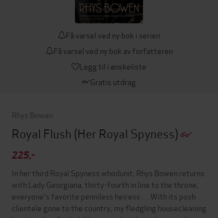
Få varsel ved ny bok i serien
Få varsel ved ny bok av forfatteren
Legg til i ønskeliste
Gratis utdrag
Rhys Bowen
Royal Flush
(Her Royal Spyness)
225,-
In her third Royal Spyness whodunit, Rhys Bowen returns
with Lady Georgiana, thirty-fourth in line to the throne,
everyone's favorite penniless heiress . . .With its posh
clientele gone to the country, my fledgling housecleaning