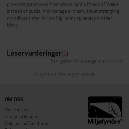
preventing someone from shooting the Prince of Wales
instead of quails. And manage all this without strangling
my odious sister-in-law, Fig, or my spineless brother,
Binky . . .
Leservurderinger
(0)
Betingelser for brukergenerert innhold
Ingen vurderinger ennå
OM OSS
Om Ebok.no
Ledige stillinger
Følg oss på Facebook