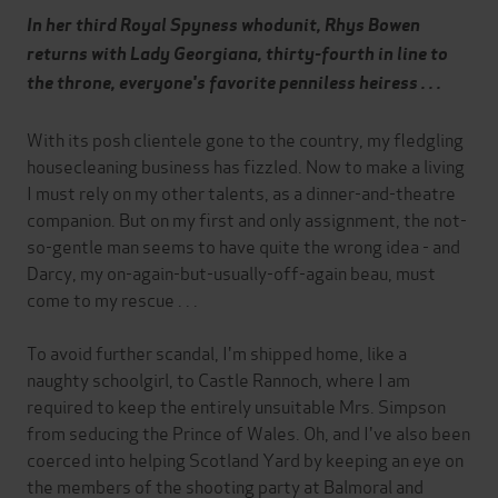
In her third Royal Spyness whodunit, Rhys Bowen
returns with Lady Georgiana, thirty-fourth in line to
the throne, everyone's favorite penniless heiress . . .
With its posh clientele gone to the country, my fledgling
housecleaning business has fizzled. Now to make a living
I must rely on my other talents, as a dinner-and-theatre
companion. But on my first and only assignment, the not-
so-gentle man seems to have quite the wrong idea - and
Darcy, my on-again-but-usually-off-again beau, must
come to my rescue . . .
To avoid further scandal, I'm shipped home, like a
naughty schoolgirl, to Castle Rannoch, where I am
required to keep the entirely unsuitable Mrs. Simpson
from seducing the Prince of Wales. Oh, and I've also been
coerced into helping Scotland Yard by keeping an eye on
the members of the shooting party at Balmoral and