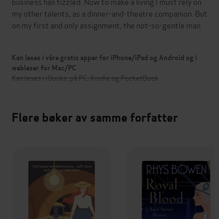
business has fizzled. Now to make a living I must rely on
my other talents, as a dinner-and-theatre companion. But
on my first and only assignment, the not-so-gentle man
…
Kan leses i våre gratis apper for iPhone/iPad og Android og i
webleser for Mac/PC
Kan leses i iBooks, på PC, Kindle og PocketBook
Flere bøker av samme forfatter