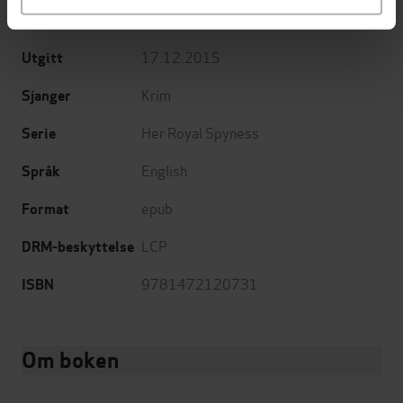
Constable
Forlag
17.12.2015
Utgitt
Krim
Sjanger
Her Royal Spyness
Serie
English
Språk
epub
Format
LCP
DRM-beskyttelse
9781472120731
ISBN
Om boken