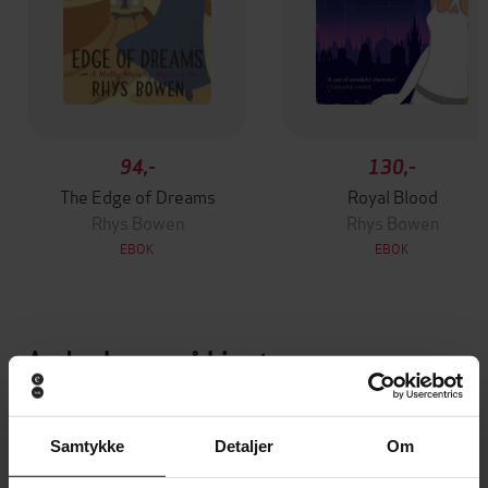
94,-
130,-
The Edge of Dreams
Royal Blood
Rhys Bowen
Rhys Bowen
EBOK
EBOK
Andre har også kjøpt
Premium
Samtykke
Detaljer
Om