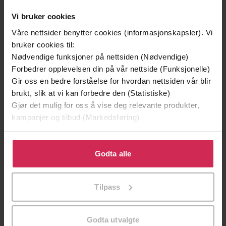
Vi bruker cookies
Våre nettsider benytter cookies (informasjonskapsler). Vi
bruker cookies til:
Nødvendige funksjoner på nettsiden (Nødvendige)
Forbedrer opplevelsen din på vår nettside (Funksjonelle)
Gir oss en bedre forståelse for hvordan nettsiden vår blir
brukt, slik at vi kan forbedre den (Statistiske)
Gjør det mulig for oss å vise deg relevante produkter,
kampanjer og tilbud (Markedsføring)
229,-
149,-
Markens grøde
Stemmen
Klikk på «Godta alle» for å gi oss ditt samtykke til å
Knut Hamsun
Jørgen Jæger
bruke cookies for alle disse formålene. Du kan også
Godta alle
EBOK
EBOK
tilpasse ditt samtykke til spesifikke formål ved å klikke
på «Tilpass». Du kan når som helst trekke tilbake eller
Tilpass
endre ditt samtykke.
Rhys Bowen
(forfatter)
Forfattere
Godta utvalgte