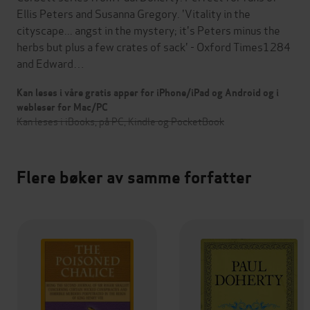
Ellis Peters and Susanna Gregory. 'Vitality in the
cityscape... angst in the mystery; it's Peters minus the
herbs but plus a few crates of sack' - Oxford Times1284
and Edward…
Kan leses i våre gratis apper for iPhone/iPad og Android og i
webleser for Mac/PC
Kan leses i iBooks, på PC, Kindle og PocketBook
Flere bøker av samme forfatter