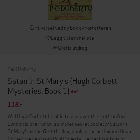
Få varsel ved ny bok av forfatteren
Legg til i ønskeliste
Gratis utdrag
Paul Doherty
Satan in St Mary's (Hugh Corbett
Mysteries, Book 1)
118,-
Will Hugh Corbett be able to discover the truth before
London is overrun by a sinister secret society?Satan in
St Mary's is the first thrilling book in the acclaimed Hugh
Corbett series from Paul Doherty. Perfect for fans of