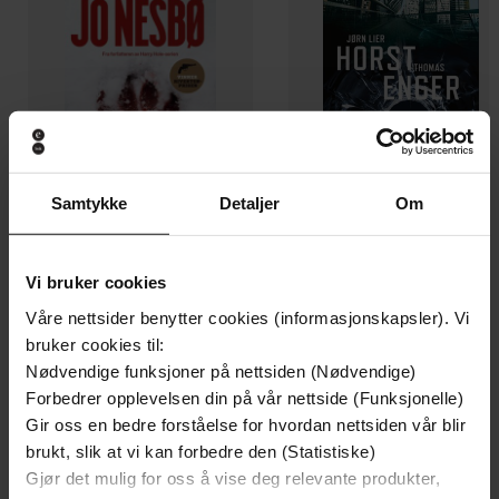
Samtykke
Detaljer
Om
Vi bruker cookies
199,-
349,-
Minnesota
Utskudd
Våre nettsider benytter cookies (informasjonskapsler). Vi
Jo Nesbø
Jørn Lier Horst
bruker cookies til:
Nødvendige funksjoner på nettsiden (Nødvendige)
EBOK
EBOK
Forbedrer opplevelsen din på vår nettside (Funksjonelle)
Gir oss en bedre forståelse for hvordan nettsiden vår blir
brukt, slik at vi kan forbedre den (Statistiske)
Gjør det mulig for oss å vise deg relevante produkter,
A thrilling medieval mystery
Undertittel