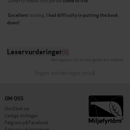
'Doherty makes this period
'
come to life
'
reading,
Excellent
I had difficulty in putting the book
'
down!
Leservurderinger
(0)
Betingelser for brukergenerert innhold
Ingen vurderinger ennå
OM OSS
Om Ebok.no
Ledige stillinger
Følg oss på Facebook
Følg oss på Instagram