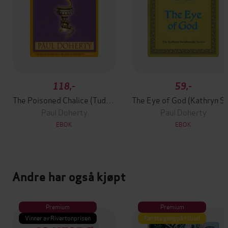
118,-
59,-
The Poisoned Chalice (Tudor Mysteries, Book 2)
The Eye of God (Kat
Paul Doherty
Paul Doherty
EBOK
EBOK
Andre har også kjøpt
Premium
Premium
Vinner av Rivertonprisen
Første gang på tilbud