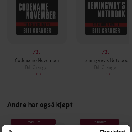
71,-
71,-
Codename November
Hemingway's Notebook
Bill Granger
Bill Granger
EBOK
EBOK
Andre har også kjøpt
Premium
Premium
Vinner av Rivertonprisen
Første gang på tilbud