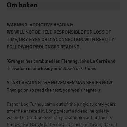
Om boken
WARNING: ADDICTIVE READING.
WE WILL NOT BE HELD RESPONSIBLE FOR LOSS OF
TIME, DRY EYES OR DISCONNECTION WITH REALITY
FOLLOWING PROLONGED READING.
'Granger has combined Ian Fleming, John Le Carré and
Trevanian in one heady mix'
New York Times
START READING
THE NOVEMBER MAN
SERIES NOW!
Then go on to read the rest, you won't regret it.
Father Leo Tunney came out of the jungle twenty years
after he entered it. Long presumed dead, he quietly
walked out of Cambodia to present himself at the US
Embassy in Bangkok. Terribly frail and confused, the old