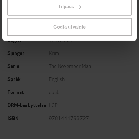
The November Man Book 2
Undertittel
på «Tilpass». Du kan når som helst trekke tilbake eller
Tilpass
endre ditt samtykke.
Bill Granger
(forfatter)
Forfattere
Mulholland Books
Forlag
Godta utvalgte
17.07.2014
Utgitt
Krim
Sjanger
The November Man
Serie
English
Språk
epub
Format
LCP
DRM-beskyttelse
9781444793727
ISBN