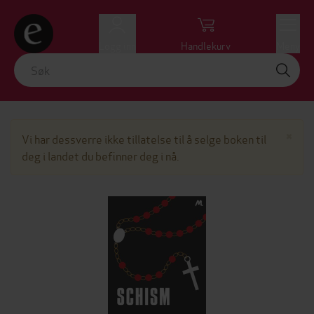
Logg inn
Handlekurv
Meny
Lu
×
Vi har dessverre ikke tillatelse til å selge boken til
deg i landet du befinner deg i nå.